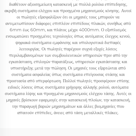
διαθέτουν αξιοσημείωτη κατασκευή με πολλά ρολόια επίπεδησης,
ακριβή συστήματα ελέγχου και προηγμένα μηχανισμούς κίνησης. Αυτοί
οι πωλητές εξασφαλίζουν ότι οι μηχανές τους μπορούν να
αντιμετωπίσουν διάφορες επιπλέον επιπέδους πλακών, συνήθως από
6mm έως 60mm, και πλάτος μέχρι 4000mm. Ο εξοπλισμός
ενσωματώνει προηγμένες τεχνολογίες όπως αυτόματος έλεγχος κενού,
ψηφιακά συστήματα εμφάνισης και υπολογιστικά διεπαφές
λειτουργίας. Οι πωλητές παρέχουν συχνά εξοχές λύσεις
περιλαμβανομένων των συμβουλευτικών υπηρεσιών πριν από την
εγκατάσταση, επιλογών παρατάξεως, υπηρεσιών εγκατάστασης και
υποστήριξης μετά την πώληση. Οι μηχανές τους εξαρτώνται από
συστήματα ασφαλείας όπως συστήματα επείγουσας στάσης και
προστασία από υπερφόρτωση. Πολλοί πωλητές προσφέρουν επίσης
ειδικές λύσεις όπως συστήματα γρήγορης αλλαγής ρολού, αυτόματα
συστήματα λίψης και προηγμένα μηχανισμούς ελέγχου τάσης. Αυτές οι
μηχανές βρίσκουν εφαρμογές στην κατασκευή πλοίων, την κατασκευή,
την παραγωγή βαριών μηχανημάτων και άλλες βιομηχανίες που
απαιτούν επίπεδες, άνειες από τάση μεταλλικές πλάκες.