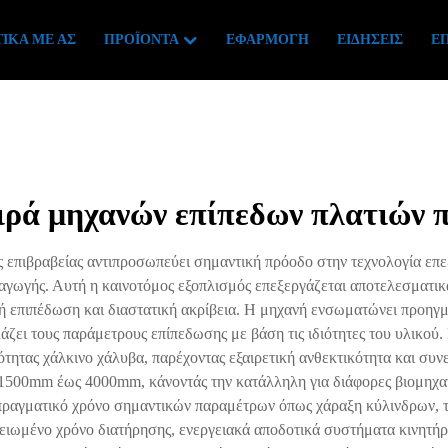
ΙΚΆ ΜΕ ΑΣ
ΠΡΟΪΌΝΤΑ
ΕΦΑΡΜΟΓΉ
ΕΙΔΉΣΕΙΣ
ΕΠ
ειρά μηχανών επίπεδων πλατιών 
επιβραβείας αντιπροσωπεύει σημαντική πρόοδο στην τεχνολογία επεξ
αραγωγής. Αυτή η καινοτόμος εξοπλισμός επεξεργάζεται αποτελεσματι
 επιπέδωση και διαστατική ακρίβεια. Η μηχανή ενσωματώνει προηγμ
ει τους παράμετρους επίπεδωσης με βάση τις ιδιότητες του υλικού.
τητας χάλκινο χάλυβα, παρέχοντας εξαιρετική ανθεκτικότητα και συ
ό 1500mm έως 4000mm, κάνοντάς την κατάλληλη για διάφορες βιομη
ραγματικό χρόνο σημαντικών παραμέτρων όπως χάραξη κύλινδρων, τα
ειωμένο χρόνο διατήρησης, ενεργειακά αποδοτικά συστήματα κινητή