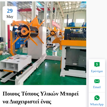
29
2
May
Ma
Ερώτημα
Email
Ποιους Τύπους Υλικών Μπορεί
Ποι
να Διαχειριστεί ένας
επί
WhatsApp