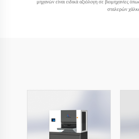
μηχανών είναι ειδικά αξιόλογη σε βιομηχανίες όπ
σταλερών χάλκων