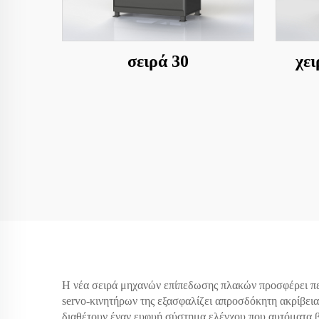
σειρά 30
χει
Η νέα σειρά μηχανών επίπεδωσης πλακών προσφέρει πει
servo-κινητήρων της εξασφαλίζει απροσδόκητη ακρίβεια 
διαθέτουν έναν ευφυή σύστημα ελέγχου που αυτόματα β