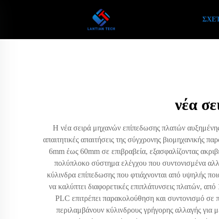
ΣΧΕΤ
νέα σ
Η νέα σειρά μηχανών επίπεδωσης πλατών αυξημένης 
απαιτητικές απαιτήσεις της σύγχρονης βιομηχανικής π
6mm έως 60mm σε επιβραβεία, εξασφαλίζοντας ακριβή
πολύπλοκο σύστημα ελέγχου που συντονισμένα αλλάζ
κύλινδρα επίπεδωσης που φτιάχνονται από υψηλής ποιό
να καλύπτει διαφορετικές επιπλάτυνσεις πλατών, απ
PLC επιτρέπει παρακολούθηση και συντονισμό σε π
περιλαμβάνουν κύλινδρους γρήγορης αλλαγής για μ