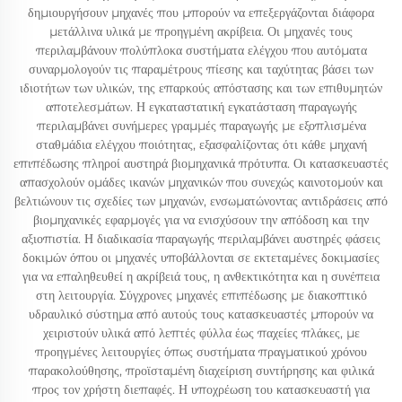
δημιουργήσουν μηχανές που μπορούν να επεξεργάζονται διάφορα
μετάλλινα υλικά με προηγμένη ακρίβεια. Οι μηχανές τους
περιλαμβάνουν πολύπλοκα συστήματα ελέγχου που αυτόματα
συναρμολογούν τις παραμέτρους πίεσης και ταχύτητας βάσει των
ιδιοτήτων των υλικών, της επαρκούς απόστασης και των επιθυμητών
αποτελεσμάτων. Η εγκαταστατική εγκατάσταση παραγωγής
περιλαμβάνει συνήμερες γραμμές παραγωγής με εξοπλισμένα
σταθμάδια ελέγχου ποιότητας, εξασφαλίζοντας ότι κάθε μηχανή
επιπέδωσης πληροί αυστηρά βιομηχανικά πρότυπα. Οι κατασκευαστές
απασχολούν ομάδες ικανών μηχανικών που συνεχώς καινοτομούν και
βελτιώνουν τις σχεδίες των μηχανών, ενσωματώνοντας αντιδράσεις από
βιομηχανικές εφαρμογές για να ενισχύσουν την απόδοση και την
αξιοπιστία. Η διαδικασία παραγωγής περιλαμβάνει αυστηρές φάσεις
δοκιμών όπου οι μηχανές υποβάλλονται σε εκτεταμένες δοκιμασίες
για να επαληθευθεί η ακρίβειά τους, η ανθεκτικότητα και η συνέπεια
στη λειτουργία. Σύγχρονες μηχανές επιπέδωσης με διακοπτικό
υδραυλικό σύστημα από αυτούς τους κατασκευαστές μπορούν να
χειριστούν υλικά από λεπτές φύλλα έως παχείες πλάκες, με
προηγμένες λειτουργίες όπως συστήματα πραγματικού χρόνου
παρακολούθησης, προϊσταμένη διαχείριση συντήρησης και φιλικά
προς τον χρήστη διεπαφές. Η υποχρέωση του κατασκευαστή για