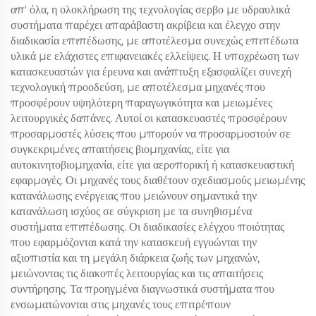
απ' όλα, η ολοκλήρωση της τεχνολογίας σερβο με υδραυλικά
συστήματα παρέχει απαράβαστη ακρίβεια και έλεγχο στην
διαδικασία επιπέδωσης, με αποτέλεσμα συνεχώς επιπέδωτα
υλικά με ελάχιστες επιφανειακές ελλείψεις. Η υποχρέωση των
κατασκευαστών για έρευνα και ανάπτυξη εξασφαλίζει συνεχή
τεχνολογική προοδεύση, με αποτέλεσμα μηχανές που
προσφέρουν υψηλότερη παραγωγικότητα και μειωμένες
λειτουργικές δαπάνες. Αυτοί οι κατασκευαστές προσφέρουν
προσαρμοστές λύσεις που μπορούν να προσαρμοστούν σε
συγκεκριμένες απαιτήσεις βιομηχανίας, είτε για
αυτοκινητοβιομηχανία, είτε για αεροπορική ή κατασκευαστική
εφαρμογές. Οι μηχανές τους διαθέτουν σχεδιασμούς μειωμένης
κατανάλωσης ενέργειας που μειώνουν σημαντικά την
κατανάλωση ισχύος σε σύγκριση με τα συνηθισμένα
συστήματα επιπέδωσης. Οι διαδικασίες ελέγχου ποιότητας
που εφαρμόζονται κατά την κατασκευή εγγυώνται την
αξιοπιστία και τη μεγάλη διάρκεια ζωής των μηχανών,
μειώνοντας τις διακοπές λειτουργίας και τις απαιτήσεις
συντήρησης. Τα προηγμένα διαγνωστικά συστήματα που
ενσωματώνονται στις μηχανές τους επιτρέπουν