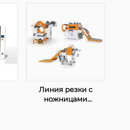
Линия резки с
ножницами
heavyweight swing