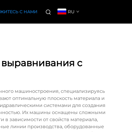
RU
ЖИТЕСЬ С НАМИ
 выравнивания с
чного машиностроения, специализируясь
вают оптимальную плоскость материала и
гидравлическими системами для создания
очностью. Их машины оснащены сложными
 в зависимости от свойств материала,
ные линии производства, оборудованные