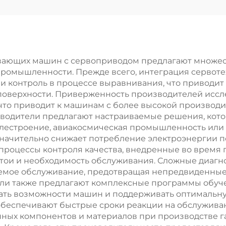
вающих машин с сервоприводом предлагают множес
ромышленности. Прежде всего, интеграция сервоте
и контроль в процессе выравнивания, что приводит
оверхности. Приверженность производителей иссл
 что приводит к машинам с более высокой произво
зводители предлагают настраиваемые решения, кот
илестроение, авиакосмическая промышленность или
начительно снижает потребление электроэнергии 
оцессы контроля качества, внедренные во время п
ои и необходимость обслуживания. Сложные диагно
емое обслуживание, предотвращая непредвиденные
ли также предлагают комплексные программы обуче
ать возможности машин и поддерживать оптимальну
 обеспечивают быстрые сроки реакции на обслужива
ных компонентов и материалов при производстве г