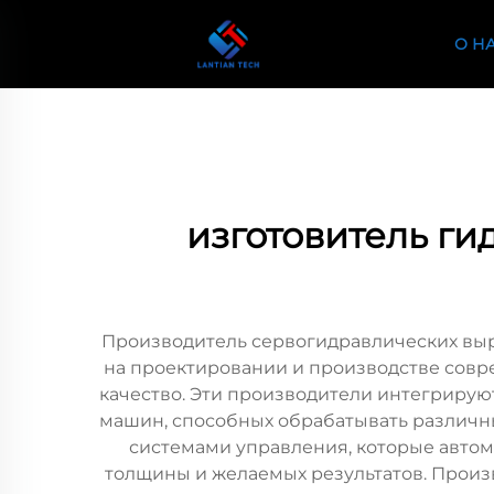
О Н
изготовитель г
Производитель сервогидравлических вы
на проектировании и производстве совр
качество. Эти производители интегриру
машин, способных обрабатывать различ
системами управления, которые автом
толщины и желаемых результатов. Прои