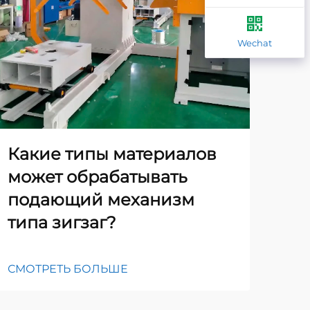
Wechat
Какие типы материалов
Ка
может обрабатывать
ме
подающий механизм
не
типа зигзаг?
ус
СМОТРЕТЬ БОЛЬШЕ
СМО