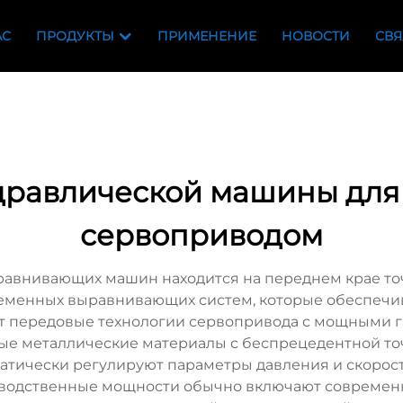
АС
ПРОДУКТЫ
ПРИМЕНЕНИЕ
НОВОСТИ
СВЯ
идравлической машины для
сервоприводом
равнивающих машин находится на переднем крае то
еменных выравнивающих систем, которые обеспечи
ют передовые технологии сервопривода с мощными 
ные металлические материалы с беспрецедентной т
атически регулируют параметры давления и скорости
зводственные мощности обычно включают современ