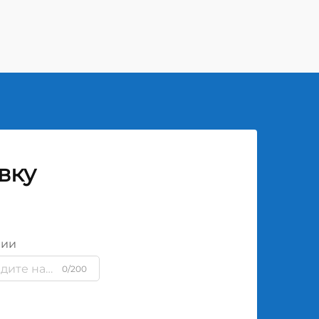
вку
нии
0/200