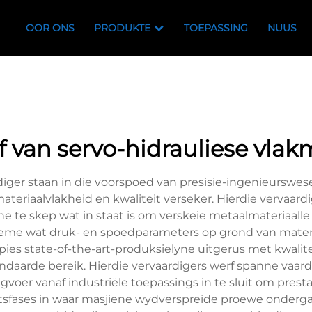
OOR ONS
PRODUKTE
TOEPASSING
NUUS
f van servo-hidrauliese vla
ger staan in die voorspoed van presisie-ingenieurswese
ateriaalvlakheid en kwaliteit verseker. Hierdie vervaard
ne te skep wat in staat is om verskeie metaalmateriaal
eme wat druk- en spoedparameters op grond van materi
ipies state-of-the-art-produksielyne uitgerus met kwalit
ndaarde bereik. Hierdie vervaardigers werf spanne vaar
voer vanaf industriële toepassings in te sluit om presta
etsfases in waar masjiene wydverspreide proewe onderg