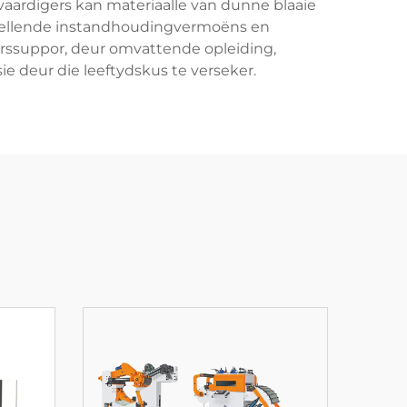
vaardigers kan materiaalle van dunne blaaie
spellende instandhoudingvermoëns en
vorssuppor, deur omvattende opleiding,
 deur die leeftydskus te verseker.