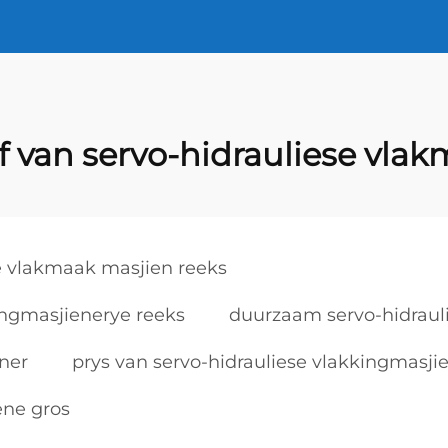
f van servo-hidrauliese vla
e vlakmaak masjien reeks
ingmasjienerye reeks
duurzaam servo-hidraul
ner
prys van servo-hidrauliese vlakkingmasji
ene gros