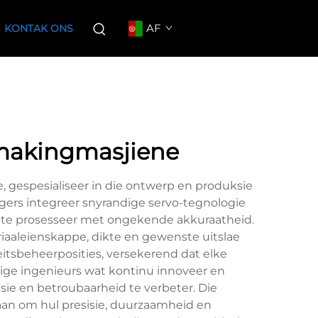
AF
KONTAK ONS
kmakingmasjiene
, gespesialiseer in die ontwerp en produksie
igers integreer snyrandige servo-tegnologie
le te prosesseer met ongekende akkuraatheid.
aaleienskappe, dikte en gewenste uitslae
eitsbeheerposities, versekerend dat elke
dige ingenieurs wat kontinu innoveer en
sie en betroubaarheid te verbeter. Die
aan om hul presisie, duurzaamheid en