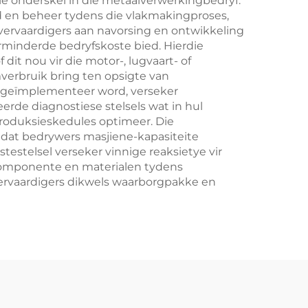
le onderskei in die metaalverwerkingbedryf.
d en beheer tydens die vlakmakingproses,
 vervaardigers aan navorsing en ontwikkeling
rminderde bedryfskoste bied. Hierdie
it nou vir die motor-, lugvaart- of
verbruik bring ten opsigte van
g geïmplementeer word, verseker
rde diagnostiese stelsels wat in hul
roduksieskedules optimeer. Die
dat bedrywers masjiene-kapasiteite
estelsel verseker vinnige reaksietye vir
 komponente en materialen tydens
vervaardigers dikwels waarborgpakke en