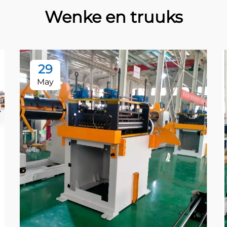
Wenke en truuks
29
May