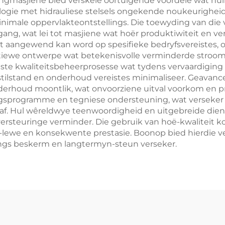
ingmasjiene bied verskeie oortuigende voordele wat hul
ologie met hidrauliese stelsels ongekende noukeurighei
inimale oppervlakteontstellings. Die toewyding van die
ang, wat lei tot masjiene wat hoër produktiwiteit en ve
 aangewend kan word op spesifieke bedryfsvereistes, of d
ktiewe ontwerpe wat betekenisvolle verminderde stroom
uste kwaliteitsbeheerprosesse wat tydens vervaardigin
ilstand en onderhoud vereistes minimaliseer. Geavancee
derhoud moontlik, wat onvoorziene uitval voorkom en p
gsprogramme en tegniese ondersteuning, wat verseker 
f. Hul wêreldwye teenwoordigheid en uitgebreide dienst
 versteuringe verminder. Die gebruik van hoë-kwaliteit
e-lewe en konsekwente prestasie. Boonop bied hierdie 
ngs beskerm en langtermyn-steun verseker.