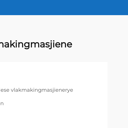
kmakingmasjiene
iese vlakmakingmasjienerye
en