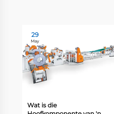
29
May
Wat is die
Hoofkomponente van 'n