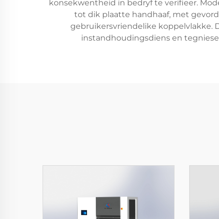
konsekwentheid in bedryf te verifieer. Mod
tot dik plaatte handhaaf, met gevo
gebruikersvriendelike koppelvlakke. D
instandhoudingsdiens en tegniese 