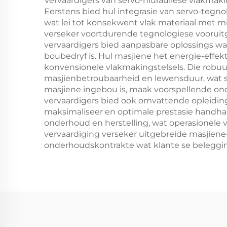
Vervaardigers van servo-hidrauliese vlakmak
Eerstens bied hul integrasie van servo-tegn
wat lei tot konsekwent vlak materiaal met m
verseker voortdurende tegnologiese vooruitg
vervaardigers bied aanpasbare oplossings wat
boubedryf is. Hul masjiene het energie-effe
konvensionele vlakmakingstelsels. Die robu
masjienbetroubaarheid en lewensduur, wat st
masjiene ingebou is, maak voorspellende on
vervaardigers bied ook omvattende opleidin
maksimaliseer en optimale prestasie handhaa
onderhoud en herstelling, wat operasionele
vervaardiging verseker uitgebreide masjien
onderhoudskontrakte wat klante se beleggi