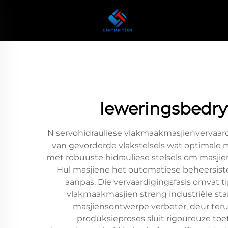
leweringsbedry
N servohidrauliese vlakmaakmasjienvervaardi
van gevorderde vlakstelsels wat optimale m
met robuuste hidrauliese stelsels om masjie
Hul masjiene het outomatiese beheersist
aanpas. Die vervaardigingsfasis omvat t
vlakmaakmasjien streng industriële sta
masjiensontwerpe verbeter, deur terug
produksieproses sluit rigoureuze to