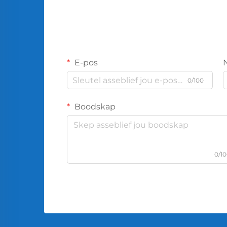
E-pos
0/100
Boodskap
0/1