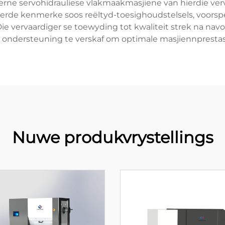
erne servohidrauliese vlakmaakmasjiene van hierdie ver
rderde kenmerke soos reëltyd-toesighoudstelsels, voor
ie vervaardiger se toewyding tot kwaliteit strek na na
ondersteuning te verskaf om optimale masjiennprestasie
Nuwe produkvrystellings