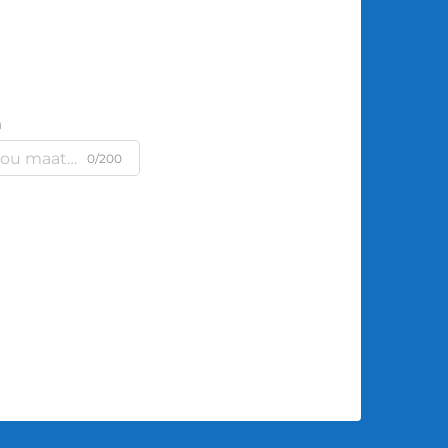
m
0/200