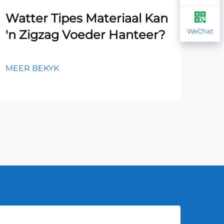
Watter Tipes Materiaal Kan
Wa
WeChat
'n Zigzag Voeder Hanteer?
Op
Zi
MEER BEKYK
MEE