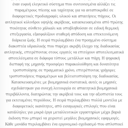
έναν ευφυή ελεγκτικό σύστημα που συντονισμένα αλλάζει τις
παραμέτρους πίεσης και ταχύτητας για να ανταποκριθεί σε
διαφορετικές προδιαγραφές υλικού και απαιτήσεις πάχους. Οι
αντλητικοί κύλινδροι υψηλής ακρίβειας, κατασκευασμένοι από πρώτης
ποιότητας σύνθετο χάλκαλι και υποβληθούσαν σε ειδική θερμική
επεξεργασία, εξασφαλίζουν σταθερή απόδοση και επεκτεινόμενη
διάρκεια ζωής. Η σειρά περιλαμβάνει ένα προηγμένο σύστημα
διακοπτέα υδραυλικής που παρέχει ακριβή έλεγχο της διαδικασίας
αντλητικής, επιτρέποντας στους εργατές να επιτύχουν αποτελεσματικά
αποτελέσματα σε διάφορα τύπους μετάλλων και πάχη. Η ψηφιακή
διεπαφή της μηχανής προσφέρει παρακολούθηση και δυνατότητα
τροποποίησης σε πραγματικό χρόνο, επιτρέποντας γρήγορες
τροποποιήσεις παραμέτρων και βελτιστοποίηση της διαδικασίας.
Κατασκευασμένες με βιομηχανικά συστατικά, αυτές οι μηχανές
σχεδιάστηκαν για συνεχή λειτουργία σε απαιτητικά βιομηχανικά
περιβάλλοντα, διατηρώντας την ακρίβειά τους και την αξιοπιστία τους
για εκτεταμένες περιόδους. Η σειρά περιλαμβάνει πολλά μοντέλα με
διαφορετικές ικανότητες, από εισαγωγικές επιλογές που είναι
κατάλληλες για μικρά έργα μεταλλευτικών εργαστηρίων μέχρι βαριά
έκδοση που μπορεί να χειριστεί μεγάλες βιομηχανικές εφαρμογές.
Κάθε μονάδα περιλαμβάνει ένα εργονομικό σχεδιασμό που απλοποιεί