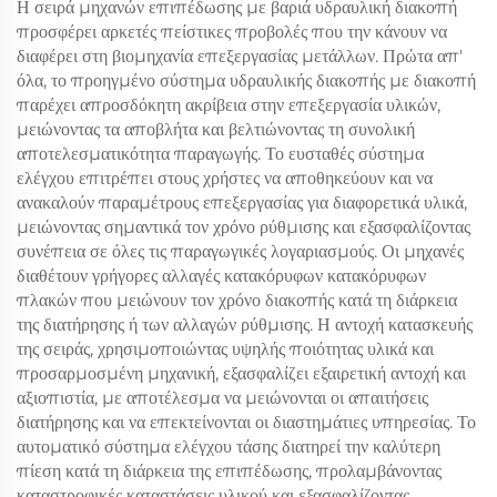
Η σειρά μηχανών επιπέδωσης με βαριά υδραυλική διακοπή
προσφέρει αρκετές πείστικες προβολές που την κάνουν να
διαφέρει στη βιομηχανία επεξεργασίας μετάλλων. Πρώτα απ'
όλα, το προηγμένο σύστημα υδραυλικής διακοπής με διακοπή
παρέχει απροσδόκητη ακρίβεια στην επεξεργασία υλικών,
μειώνοντας τα αποβλήτα και βελτιώνοντας τη συνολική
αποτελεσματικότητα παραγωγής. Το ευσταθές σύστημα
ελέγχου επιτρέπει στους χρήστες να αποθηκεύουν και να
ανακαλούν παραμέτρους επεξεργασίας για διαφορετικά υλικά,
μειώνοντας σημαντικά τον χρόνο ρύθμισης και εξασφαλίζοντας
συνέπεια σε όλες τις παραγωγικές λογαριασμούς. Οι μηχανές
διαθέτουν γρήγορες αλλαγές κατακόρυφων κατακόρυφων
πλακών που μειώνουν τον χρόνο διακοπής κατά τη διάρκεια
της διατήρησης ή των αλλαγών ρύθμισης. Η αντοχή κατασκευής
της σειράς, χρησιμοποιώντας υψηλής ποιότητας υλικά και
προσαρμοσμένη μηχανική, εξασφαλίζει εξαιρετική αντοχή και
αξιοπιστία, με αποτέλεσμα να μειώνονται οι απαιτήσεις
διατήρησης και να επεκτείνονται οι διαστημάτιες υπηρεσίας. Το
αυτοματικό σύστημα ελέγχου τάσης διατηρεί την καλύτερη
πίεση κατά τη διάρκεια της επιπέδωσης, προλαμβάνοντας
καταστροφικές καταστάσεις υλικού και εξασφαλίζοντας