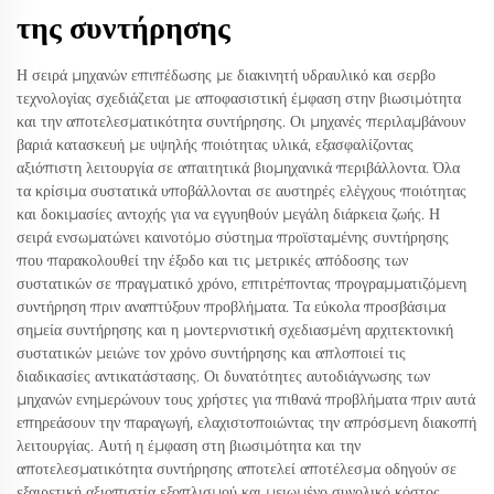
της συντήρησης
Η σειρά μηχανών επιπέδωσης με διακινητή υδραυλικό και σερβο
τεχνολογίας σχεδιάζεται με αποφασιστική έμφαση στην βιωσιμότητα
και την αποτελεσματικότητα συντήρησης. Οι μηχανές περιλαμβάνουν
βαριά κατασκευή με υψηλής ποιότητας υλικά, εξασφαλίζοντας
αξιόπιστη λειτουργία σε απαιτητικά βιομηχανικά περιβάλλοντα. Όλα
τα κρίσιμα συστατικά υποβάλλονται σε αυστηρές ελέγχους ποιότητας
και δοκιμασίες αντοχής για να εγγυηθούν μεγάλη διάρκεια ζωής. Η
σειρά ενσωματώνει καινοτόμο σύστημα προϊσταμένης συντήρησης
που παρακολουθεί την έξοδο και τις μετρικές απόδοσης των
συστατικών σε πραγματικό χρόνο, επιτρέποντας προγραμματιζόμενη
συντήρηση πριν αναπτύξουν προβλήματα. Τα εύκολα προσβάσιμα
σημεία συντήρησης και η μοντερνιστική σχεδιασμένη αρχιτεκτονική
συστατικών μειώνε τον χρόνο συντήρησης και απλοποιεί τις
διαδικασίες αντικατάστασης. Οι δυνατότητες αυτοδιάγνωσης των
μηχανών ενημερώνουν τους χρήστες για πιθανά προβλήματα πριν αυτά
επηρεάσουν την παραγωγή, ελαχιστοποιώντας την απρόσμενη διακοπή
λειτουργίας. Αυτή η έμφαση στη βιωσιμότητα και την
αποτελεσματικότητα συντήρησης αποτελεί αποτέλεσμα οδηγούν σε
εξαιρετική αξιοπιστία εξοπλισμού και μειωμένο συνολικό κόστος