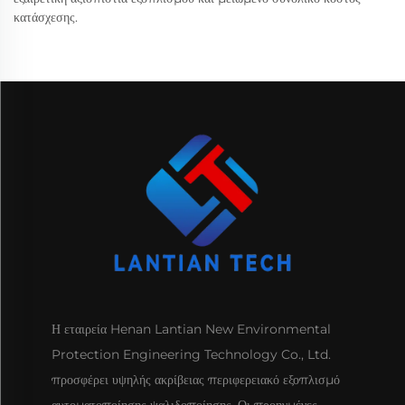
κατάσχεσης.
Η εταιρεία Henan Lantian New Environmental
Protection Engineering Technology Co., Ltd.
προσφέρει υψηλής ακρίβειας περιφερειακό εξοπλισμό
αυτοματοποίησης ψαλιδοποίησης. Οι προηγμένες