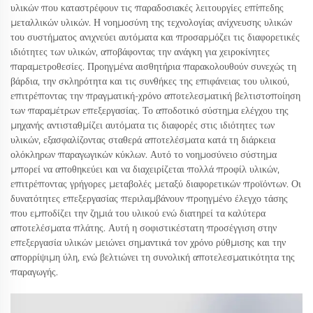
υλικών που καταστρέφουν τις παραδοσιακές λειτουργίες επίπεδης
μεταλλικών υλικών. Η νοημοσύνη της τεχνολογίας ανίχνευσης υλικών
του συστήματος ανιχνεύει αυτόματα και προσαρμόζει τις διαφορετικές
ιδιότητες των υλικών, αποβάφοντας την ανάγκη για χειροκίνητες
παραμετροθεσίες. Προηγμένα αισθητήρια παρακολουθούν συνεχώς τη
βάρδια, την σκληρότητα και τις συνθήκες της επιφάνειας του υλικού,
επιτρέποντας την πραγματική-χρόνο αποτελεσματική βελτιστοποίηση
των παραμέτρων επεξεργασίας. Το αποδοτικό σύστημα ελέγχου της
μηχανής αντισταθμίζει αυτόματα τις διαφορές στις ιδιότητες των
υλικών, εξασφαλίζοντας σταθερά αποτελέσματα κατά τη διάρκεια
ολόκληρων παραγωγικών κύκλων. Αυτό το νοημοσύνειο σύστημα
μπορεί να αποθηκεύει και να διαχειρίζεται πολλά προφίλ υλικών,
επιτρέποντας γρήγορες μεταβολές μεταξύ διαφορετικών προϊόντων. Οι
δυνατότητες επεξεργασίας περιλαμβάνουν προηγμένο έλεγχο τάσης
που εμποδίζει την ζημιά του υλικού ενώ διατηρεί τα καλύτερα
αποτελέσματα πλάτης. Αυτή η σοφιστικέστατη προσέγγιση στην
επεξεργασία υλικών μειώνει σημαντικά τον χρόνο ρύθμισης και την
απορρίψιμη ύλη, ενώ βελτιώνει τη συνολική αποτελεσματικότητα της
παραγωγής.