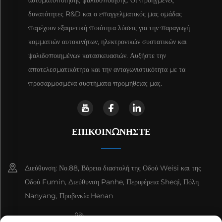
δυνατότητες R&D και ο επαγγελματικός μας ομάδας
παρέχουν εξαιρετική ποιότητα λύσεις για την παραγωγή
κομματιών αυτοκινήτων, ηλεκτρονικών συστατικών και
ψαλιδοποιημένων κατασκευασιών. Αυξήστε την
αποτελεσματικότητα και την ανταγωνιστικότητα με τα
προσαρμοσμένα συστήματα προμήθειας μας.
ΕΠΙΚΟΙΝΩΝΉΣΤΕ
Διεύθυνση: Νο.88, Βόρεια διαστολή της Οδού Weisi και της
Οδού Fumin, Διεύθυνση Panhe, Περιφέρεια Sheqi, Πόλη
Nanyang, Προβινκία Henan
+8615993153189