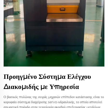
Προηγμένο Σύστημα Ελέγχου
Διακομιδής με Υπηρεσία
Ο βασικός πυλώνας της σειράς μηχανών επίπεδον κατάστασης είναι το
κορυφαίο σύστημα διαχείρισης servo-υδραυλικής, το οποίο αποτελεί
σημαντική πρόοδο στην τεχνολογία ακριβού επεξεργασίας μετάλλων.