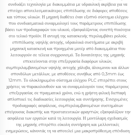
συνδυάζει τεχνολογία με διακομμάτια με υδραυλική ακρίβεια για να
επιτύχει αποτελεσματικάτερες επιπέδωσης σε διάφορες αποθέσεις
και τύπους υλικών. Η μηχανή διαθέτει έναν εξυπνό σύστημα ελέγχου
που συνδιασματικά συναρμολογεί τους παράμετρους επιπέδωσης
βάσει των προδιαγραφών του υλικού, εξασφαλίζοντας συνεπή ποιότητα
στο τελικό προϊόν. Η αντοχή της κατασκευής περιλαμβάνει ρολούς
επιπέδωσης υψηλής αντοχής, υδραυλικά συστήματα με ακριβή
μηχανική κατασκευή και προηγμένα μοτέρ από διακομμάτια που
λειτουργούν σε τέλεια συγχρονισμό. Τα δυνατότητες της μηχανής
επεκτείνονται στην επεξεργασία διαφόρων υλικών,
συμπεριλαμβανομένων υψηλής αντοχής χάλυβα, άλουμινου και άλλων
σπονδύλων μετάλλων, με αποθέσεις συνήθως από 0,3mm έως
12mm. Το ολοκληρωμένο σύστημα ελέγχου PLC επιτρέπει στους
χρήστες να παρακολουθούν και να συναρμολογούν τους παράμετρους
επεξεργασίας σε πραγματικό χρόνο, ενώ η χρήστη φιλική διεπαφή
απλοποιεί τις διαδικασίες λειτουργίας και συντήρησης. Ενισχυμένες
προδιαγραφές ασφάλειας, συμπεριλαμβανομένων συστημάτων
επείγουσας διακοπής και προστατευτικών φραγmών, εξασφαλίζουν την
ασφάλεια των εργατών κατά τη λειτουργία. Η μοντύλαρη σχεδιασμός
της μηχανής επιτρέπει εύκολη συντήρηση και μελλοντικές
ενημερώσεις, κάνοντάς τη να αποτελεί μια μακροπρόθεσμη επένδυση