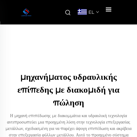
EL
μηχανήματος υδραυλικής
επίπεδης με διακομιδή για
πώληση
Η μηχανή επιπέδωσης με διακομμάτια και υδραυλική τεχνολογία
αντιπροσωπεύει μια προηγμένη λύση στην τεχνολογία επεξεργασίας
μετάλλων, σχεδιασμένη για να παρέχει άψογη επιπέδωση και ακρίβεια
στην επεξεργασία φύλλων μετάλλου. Αυτό το προηγμένο σύστημα