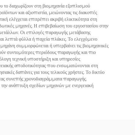
 το διαχωρίζουν στη βιομηχανία εξοπλισμού
ϊόντων και αξιοπιστία, μειώνοντας τις διακοπές
ική ελέγχεται επιτρέπει ακριβή ελικτικότητα στη
δωτικές μηχανές. Η επιβεβαίωση του εργοστασίου στην
ς μετάλλων. Οι επιλογές παραγωγής μετάβασης
νται λεπτά φύλλα ή παχεία πλάκες. Το ελεγχόμενο
μηχάνη συμμορφώνεται ή υπερβαίνει τις βιομηχανικές
ύν συντομότερες περιόδους παραγωγής και πιο
όλογη τεχνική υποστήριξη και υπηρεσίες
ργειακής αποδοτικότητας που ενσωματώνονται στη
ιακές δαπάνες για τους τελικούς χρήστες. Το δικτύο
ντας συνεπής χρονοδιαγράμματα παραγωγής.
ι την ανάπτυξη σχεδίων μηχανών με ενεργειακή