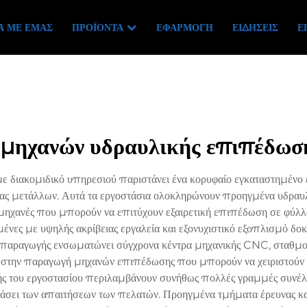
Ά ΜΕ ΕΜΆΣ
ΠΡΟΪΌΝΤΑ
ΕΦΑΡΜΟΓΉ
ΕΙΔΉΣΕΙΣ
Ε
 μηχανών υδραυλικής επιπέδωσ
 διακομιδικό υπηρεσιού παριστάνει ένα κορυφαίο εγκαταστημένο 
ίας μετάλλων. Αυτά τα εργοστάσια ολοκληρώνουν προηγμένα υδραυ
μηχανές που μπορούν να επιτύχουν εξαιρετική επιπέδωση σε φύλλ
ες με υψηλής ακρίβειας εργαλεία και εξονυχιστικό εξοπλισμό δοκ
 παραγωγής ενσωματώνει σύγχρονα κέντρα μηχανικής CNC, σταθμο
ται στην παραγωγή μηχανών επιπέδωσης που μπορούν να χειριστούν 
ής του εργοστασίου περιλαμβάνουν συνήθως πολλές γραμμές συνέλευ
σει των απαιτήσεων των πελατών. Προηγμένα τμήματα έρευνας και