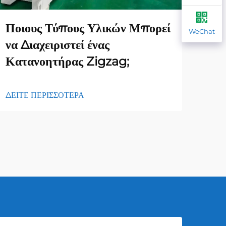
Ποιους Τύπους Υλικών Μπορεί
Ποι
WeChat
να Διαχειριστεί ένας
επί
Κατανοητήρας Zigzag;
φορ
ΔΕΙΤΕ ΠΕΡΙΣΣΟΤΕΡΑ
ΔΕΙΤ