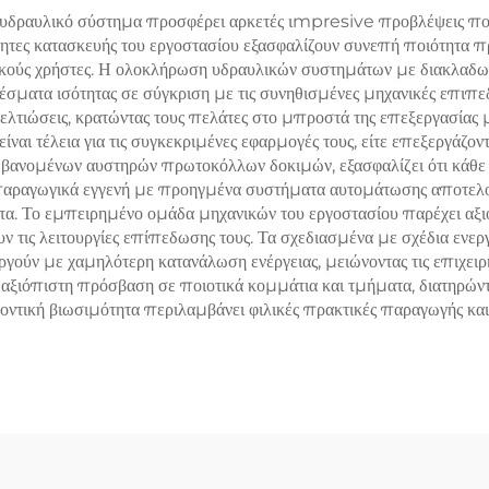
υδραυλικό σύστημα προσφέρει αρκετές ιmpresive προβλέψεις που
τες κατασκευής του εργοστασίου εξασφαλίζουν συνεπή ποιότητα προ
ελικούς χρήστες. Η ολοκλήρωση υδραυλικών συστημάτων με διακλαδωτ
σματα ισότητας σε σύγκριση με τις συνηθισμένες μηχανικές επιπε
 βελτιώσεις, κρατώντας τους πελάτες στο μπροστά της επεξεργασία
ναι τέλεια για τις συγκεκριμένες εφαρμογές τους, είτε επεξεργάζο
μβανομένων αυστηρών πρωτοκόλλων δοκιμών, εξασφαλίζει ότι κάθε 
παραγωγικά εγγενή με προηγμένα συστήματα αυτομάτωσης αποτελο
ητα. Το εμπειρημένο ομάδα μηχανικών του εργοστασίου παρέχει αξι
υν τις λειτουργίες επίπεδωσης τους. Τα σχεδιασμένα με σχέδια ενε
ούν με χαμηλότερη κατανάλωση ενέργειας, μειώνοντας τις επιχειρησ
 αξιόπιστη πρόσβαση σε ποιοτικά κομμάτια και τμήματα, διατηρώ
οντική βιωσιμότητα περιλαμβάνει φιλικές πρακτικές παραγωγής κα