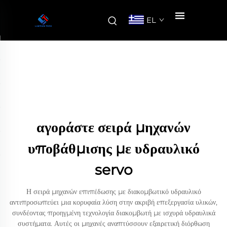
EL
αγοράστε σειρά μηχανών
υποβάθμισης με υδραυλικό
servo
Η σειρά μηχανών επιπέδωσης με διακομβωτικό υδραυλικό
αντιπροσωπεύει μια κορυφαία λύση στην ακριβή επεξεργασία υλικών,
συνδέοντας προηγμένη τεχνολογία διακομβωτή με ισχυρά υδραυλικά
συστήματα. Αυτές οι μηχανές αναπτύσσουν εξαιρετική διόρθωση