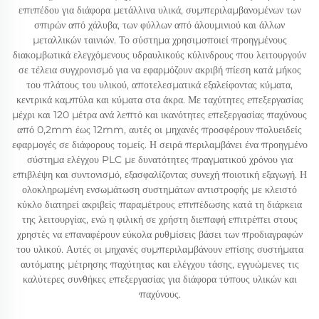
επιπέδου για διάφορα μετάλλινα υλικά, συμπεριλαμβανομένων των
σπιρών από χάλυβα, των φύλλων από άλουμινιού και άλλων
μεταλλικών ταινιών. Το σύστημα χρησιμοποιεί προηγμένους
διακομβωτικά ελεγχόμενους υδραυλικούς κύλινδρους που λειτουργούν
σε τέλεια συγχρονισμό για να εφαρμόζουν ακριβή πίεση κατά μήκος
του πλάτους του υλικού, αποτελεσματικά εξαλείφοντας κύματα,
κεντρικά καμπύλα και κύματα στα άκρα. Με ταχύτητες επεξεργασίας
μέχρι και 120 μέτρα ανά λεπτό και ικανότητες επεξεργασίας παχύνους
από 0,2mm έως 12mm, αυτές οι μηχανές προσφέρουν πολυειδείς
εφαρμογές σε διάφορους τομείς. Η σειρά περιλαμβάνει ένα προηγμένο
σύστημα ελέγχου PLC με δυνατότητες πραγματικού χρόνου για
επιβλέψη και συντονισμό, εξασφαλίζοντας συνεχή ποιοτική εξαγωγή. Η
ολοκληρωμένη ενσωμάτωση συστημάτων αντιστροφής με κλειστό
κύκλο διατηρεί ακριβείς παραμέτρους επιπέδωσης κατά τη διάρκεια
της λειτουργίας, ενώ η φιλική σε χρήστη διεπαφή επιτρέπει στους
χρηστές να επαναφέρουν εύκολα ρυθμίσεις βάσει των προδιαγραφών
του υλικού. Αυτές οι μηχανές συμπεριλαμβάνουν επίσης συστήματα
αυτόματης μέτρησης παχύτητας και ελέγχου τάσης, εγγυώμενες τις
καλύτερες συνθήκες επεξεργασίας για διάφορα τύπους υλικών και
παχύνους.