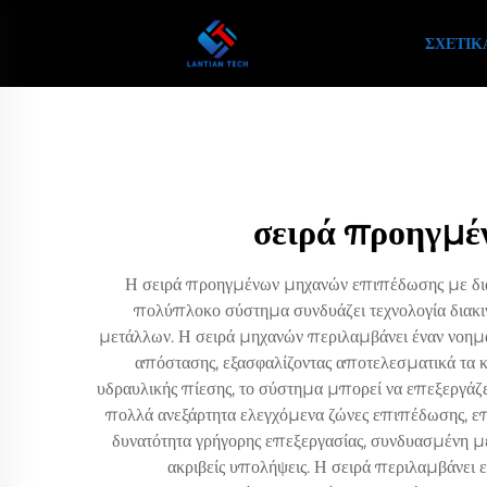
ΣΧΕΤΙΚ
σειρά προηγμέ
Η σειρά προηγμένων μηχανών επιπέδωσης με διακ
πολύπλοκο σύστημα συνδυάζει τεχνολογία διακι
μετάλλων. Η σειρά μηχανών περιλαμβάνει έναν νοημα
απόστασης, εξασφαλίζοντας αποτελεσματικά τα κα
υδραυλικής πίεσης, το σύστημα μπορεί να επεξεργάζε
πολλά ανεξάρτητα ελεγχόμενα ζώνες επιπέδωσης, επ
δυνατότητα γρήγορης επεξεργασίας, συνδυασμένη μ
ακριβείς υπολήψεις. Η σειρά περιλαμβάνει ε