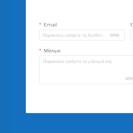
Email
0/100
Μήνυμα
0/1