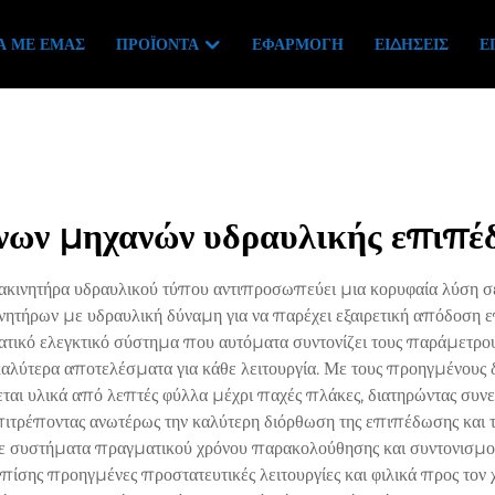
Ά ΜΕ ΕΜΆΣ
ΠΡΟΪΌΝΤΑ
ΕΦΑΡΜΟΓΉ
ΕΙΔΉΣΕΙΣ
Ε
νων μηχανών υδραυλικής επιπέ
ινητήρα υδραυλικού τύπου αντιπροσωπεύει μια κορυφαία λύση σε
νητήρων με υδραυλική δύναμη για να παρέχει εξαιρετική απόδοση 
τικό ελεγκτικό σύστημα που αυτόματα συντονίζει τους παράμετρους
λύτερα αποτελέσματα για κάθε λειτουργία. Με τους προηγμένους δι
ται υλικά από λεπτές φύλλα μέχρι παχές πλάκες, διατηρώντας συν
ιτρέποντας ανωτέρως την καλύτερη διόρθωση της επιπέδωσης και 
ε συστήματα πραγματικού χρόνου παρακολούθησης και συντονισμού
πίσης προηγμένες προστατευτικές λειτουργίες και φιλικά προς τον 