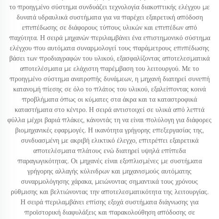
το προηγμένο σύστημα συνδυάζει τεχνολογία διακοπτικής ελέγχου με
δυνατά υδραυλικά συστήματα για να παρέχει εξαιρετική απόδοση
επιπέδωσης σε διάφορους τύπους υλικών και επιπέδων από
παχύτητα. Η σειρά μηχανών περιλαμβάνει ένα επιστημονικό σύστημα
ελέγχου που αυτόματα συναρμολογεί τους παράμετρους επιπέδωσης
βάσει των προδιαγραφών του υλικού, εξασφαλίζοντας αποτελεσματικά
αποτελέσματα με ελάχιστη παρέμβαση του λειτουργού. Με το
προηγμένο σύστημα ανατροπής δυνάμεων, η μηχανή διατηρεί συνεπή
κατανομή πίεσης σε όλο το πλάτος του υλικού, εξαλείποντας κοινά
προβλήματα όπως οι κύματες στα άκρα και τα καταστροφικά
καταστήματα στο κέντρο. Η σειρά αντιστοιχεί σε υλικά από λεπτά
φύλλα μέχρι βαριά πλάκες, κάνοντάς τη να είναι πολύλογη για διάφορες
βιομηχανικές εφαρμογές. Η ικανότητα γρήγορης επεξεργασίας της,
συνδυασμένη με ακριβή ελικτικό έλεγχο, επιτρέπει εξαιρετικά
αποτελέσματα πλάτους ενώ διατηρεί υψηλά επίπεδα
παραγωγικότητας. Οι μηχανές είναι εξοπλισμένες με συστήματα
γρήγορης αλλαγής κύλινδρων και μηχανισμούς αυτόματης
συναρμολόγησης χάρακα, μειώνοντας σημαντικά τους χρόνους
ρύθμισης και βελτιώνοντας την αποτελεσματικότητα της λειτουργίας.
Η σειρά περιλαμβάνει επίσης εξοχά συστήματα διάγνωσης για
προϊστορική διαφυλάξεις και παρακολούθηση απόδοσης σε