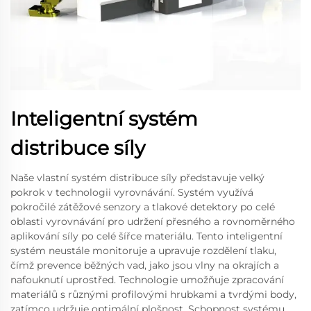
Inteligentní systém
distribuce síly
Naše vlastní systém distribuce síly představuje velký
pokrok v technologii vyrovnávání. Systém využívá
pokročilé zátěžové senzory a tlakové detektory po celé
oblasti vyrovnávání pro udržení přesného a rovnoměrného
aplikování síly po celé šířce materiálu. Tento inteligentní
systém neustále monitoruje a upravuje rozdělení tlaku,
čímž prevence běžných vad, jako jsou vlny na okrajích a
nafouknutí uprostřed. Technologie umožňuje zpracování
materiálů s různými profilovými hrubkami a tvrdými body,
zatímco udržuje optimální plošnost. Schopnost systému