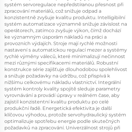
systém servoregulace nepředstíranou přesnost při
zpracování materiálů, což snižuje odpad a
konzistentně zvyšuje kvalitu produktu. Intelligibilní
systém automatizace významně snižuje závislost na
operátorech, zatímco zvyšuje výkon, čímž dochází
ke významným úsporám nákladů na práci a
provozních výdajích. Stroje mají rychlé možnosti
nastavení s automatickou regulací mezer a systémy
rychlé výměny váleců, které minimalizují nečinnost
mezi různými specifikacemi materiálů. Robustní
konstrukce série zajišťuje dlouhodobou spolehlivost
a snižuje požadavky na údržbu, což přispívá k
nižšímu celkovému nákladu vlastnictví. Integrální
systém kontroly kvality spojitě sleduje parametry
vyrovnávání a provádí úpravy v reálném čase, aby
zajistil konzistentní kvalitu produktu po celé
produkční řadě. Energetická efektivita je další
klíčovou výhodou, protože servohydraulický systém
optimalizuje spotřebu energie podle skutečných
požadavků na zpracování. Univerzálnost strojů při