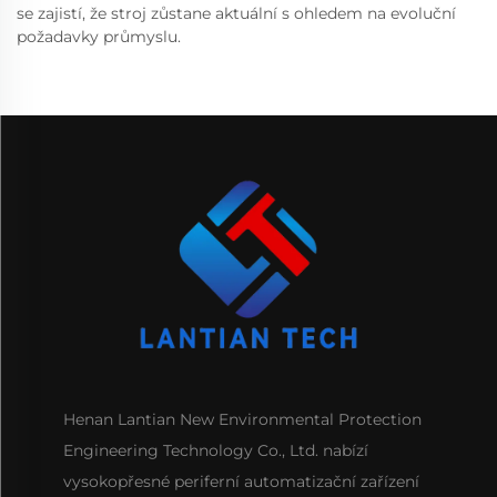
se zajistí, že stroj zůstane aktuální s ohledem na evoluční
požadavky průmyslu.
Henan Lantian New Environmental Protection
Engineering Technology Co., Ltd. nabízí
vysokopřesné periferní automatizační zařízení