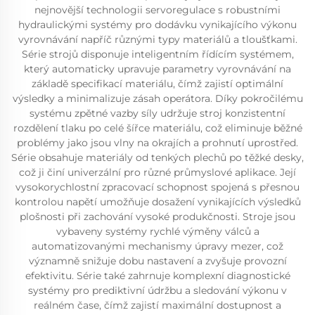
nejnovější technologii servoregulace s robustními
hydraulickými systémy pro dodávku vynikajícího výkonu
vyrovnávání napříč různými typy materiálů a tloušťkami.
Série strojů disponuje inteligentním řídícím systémem,
který automaticky upravuje parametry vyrovnávání na
základě specifikací materiálu, čímž zajistí optimální
výsledky a minimalizuje zásah operátora. Díky pokročilému
systému zpětné vazby síly udržuje stroj konzistentní
rozdělení tlaku po celé šířce materiálu, což eliminuje běžné
problémy jako jsou vlny na okrajích a prohnutí uprostřed.
Série obsahuje materiály od tenkých plechů po těžké desky,
což ji činí univerzální pro různé průmyslové aplikace. Její
vysokorychlostní zpracovací schopnost spojená s přesnou
kontrolou napětí umožňuje dosažení vynikajících výsledků
plošnosti při zachování vysoké produkčnosti. Stroje jsou
vybaveny systémy rychlé výměny válců a
automatizovanými mechanismy úpravy mezer, což
významně snižuje dobu nastavení a zvyšuje provozní
efektivitu. Série také zahrnuje komplexní diagnostické
systémy pro prediktivní údržbu a sledování výkonu v
reálném čase, čímž zajistí maximální dostupnost a