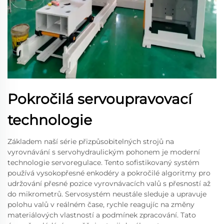
Pokročilá servoupravovací
technologie
Základem naší série přizpůsobitelných strojů na
vyrovnávání s servohydraulickým pohonem je moderní
technologie servoregulace. Tento sofistikovaný systém
používá vysokopřesné enkodéry a pokročilé algoritmy pro
udržování přesné pozice vyrovnávacích valů s přesností až
do mikrometrů. Servosystém neustále sleduje a upravuje
polohu valů v reálném čase, rychle reagujíc na změny
materiálových vlastností a podmínek zpracování. Tato