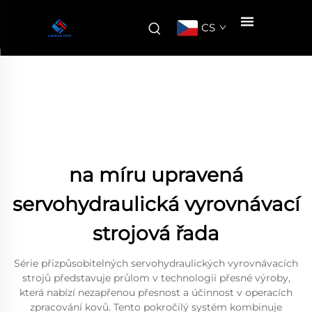
CS
na míru upravená
servohydraulická vyrovnávací
strojová řada
Série přizpůsobitelných servohydraulických vyrovnávacích
strojů představuje průlom v technologii přesné výroby,
která nabízí nezapřenou přesnost a účinnost v operacích
zpracování kovů. Tento pokročilý systém kombinuje