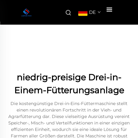
DE
niedrig-preisige Drei-in-
Einem-Fütterungsanlage
Die kostengünstige Drei-in-Eins-Füttermaschine stellt
einen revolutionären Fortschritt in der Vieh- und
Agrarfütterung dar. Diese vielseitige Ausrüstung vereint
Speicher-, Misch- und Verteilfunktionen in einer einzigen
effizienten Einheit, wodurch sie eine ideale Lösung für
Farmen aller Größen darstellt. Die Maschine ist robust