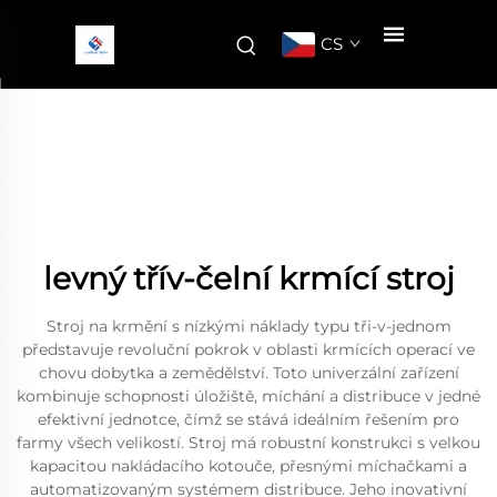
CS
levný třív-čelní krmící stroj
Stroj na krmění s nízkými náklady typu tři-v-jednom
představuje revoluční pokrok v oblasti krmících operací ve
chovu dobytka a zemědělství. Toto univerzální zařízení
kombinuje schopnosti úložiště, míchání a distribuce v jedné
efektivní jednotce, čímž se stává ideálním řešením pro
farmy všech velikostí. Stroj má robustní konstrukci s velkou
kapacitou nakládacího kotouče, přesnými míchačkami a
automatizovaným systémem distribuce. Jeho inovativní