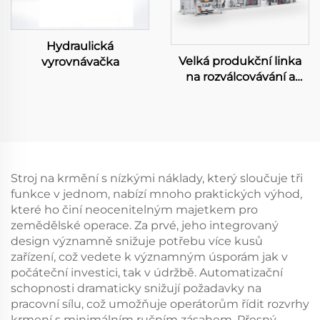
Hydraulická
Velká produkční linka
vyrovnávačka
na rozválcovávání a
razení
Stroj na krmění s nízkými náklady, který sloučuje tři
funkce v jednom, nabízí mnoho praktických výhod,
které ho činí neocenitelným majetkem pro
zemědělské operace. Za prvé, jeho integrovaný
design významně snižuje potřebu více kusů
zařízení, což vedete k významným úsporám jak v
počáteční investici, tak v údržbě. Automatizační
schopnosti dramaticky snižují požadavky na
pracovní sílu, což umožňuje operátorům řídit rozvrhy
krmení s minimálním ručním zásahem. Přesný