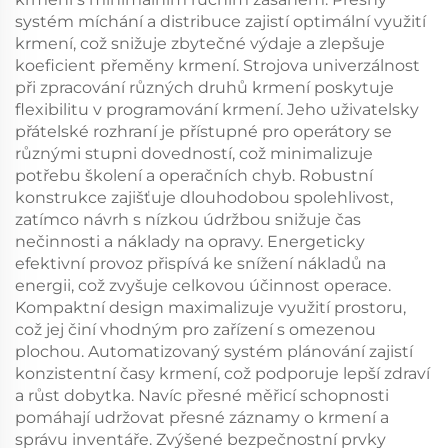
systém míchání a distribuce zajistí optimální využití
krmení, což snižuje zbytečné výdaje a zlepšuje
koeficient přeměny krmení. Strojova univerzálnost
při zpracování různých druhů krmení poskytuje
flexibilitu v programování krmení. Jeho uživatelsky
přátelské rozhraní je přístupné pro operátory se
různými stupni dovedností, což minimalizuje
potřebu školení a operačních chyb. Robustní
konstrukce zajišťuje dlouhodobou spolehlivost,
zatímco návrh s nízkou údržbou snižuje čas
nečinnosti a náklady na opravy. Energeticky
efektivní provoz přispívá ke snížení nákladů na
energii, což zvyšuje celkovou účinnost operace.
Kompaktní design maximalizuje využití prostoru,
což jej činí vhodným pro zařízení s omezenou
plochou. Automatizovaný systém plánování zajistí
konzistentní časy krmení, což podporuje lepší zdraví
a růst dobytka. Navíc přesné měřicí schopnosti
pomáhají udržovat přesné záznamy o krmení a
správu inventáře. Zvýšené bezpečnostní prvky