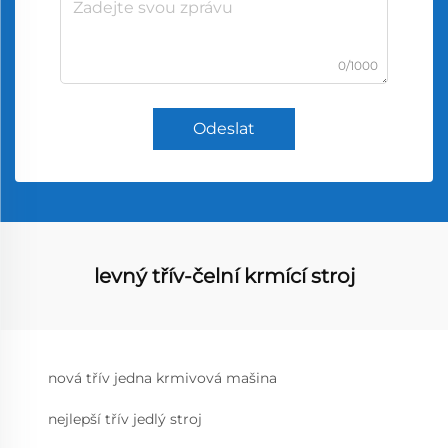
0/1000
Odeslat
levný třív-čelní krmící stroj
nová třív jedna krmivová mašina
nejlepší třív jedlý stroj