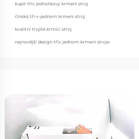
kupit třív jednotkový krmení stroj
čínská tří-v-jednom krmení stroj
kvalitní trojité krmící stroj
nejnovější design třív jednom krmení stroje