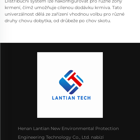
Distribuční systém lze nakonfigurovat pro různé zóny
krmení, čímž umožňuje cílenou dodávku krmiva. Tato
univerzálnost dělá ze zařízení vhodnou volbu pro různé
druhy chovu dobytka, od drůbeže po chov skotu.
Henan Lantian New Environmental Protection
Engineering Technology Co., Ltd. nabízí