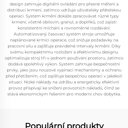
design zahrnuje digitální ovládání pro přesné měření a
distribuci krmení, zatímco udržuje uživatelsky přátelskou
operaci. Systém krmění dokáže zpracovávat různé typy
krmení, včetně obilovin, granul, a doplňků, což zajistí
konzistentní míchání a rovnoměrné rozdávání.
Automatizovaný časovací systém stroje umožňuje
naplánované krmící operace, což snižuje požadavky na
pracovní sílu a zajišťuje pravidelné intervaly krmění. Díky
svému kompaktnímu rozložení a efektivnímu designu
optimalizuje stroj tři-v-jednom používání prostoru, zatímco
dodává spolehlivý výkon. Systém zahrnuje bezpečnostní
prvky, jako jsou nouzové vypínací mechanismy a ochranu
před přetížením, což zajišťuje bezpečnou operaci v jakékoli
situaci. Nízké náklady na údržbu a energeticky efektivní
provoz přispívají ke snížení provozních nákladů, čímž se
stává ekonomickým řešením pro moderní chov dobytka.
Populární produkty