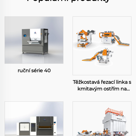
ruční série 40
Těžkostavá řezací linka s
kmitavým ostřím na
přesnou délku