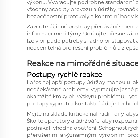
výkonu. Vypracujte podrobné standardní p
všechny aspekty provozu a údržby rovnačk
bezpečnostní protokoly a kontrolní body ko
Zaveďte účinné postupy předávání směn, ab
informací mezi týmy. Udržujte přesné záz
lze v případě potřeby snadno přistupovat 
neocenitelná pro řešení problémů a zlepšo
Reakce na mimořádné situace
Postupy rychlé reakce
I přes nejlepší postupy údržby mohou u jak
neočekávané problémy. Vypracujte jasné p
okamžité kroky při výskytu problémů. Tyto
postupy vypnutí a kontaktní údaje techni
Mějte na skladě kritické náhradní díly, ab
Školte operátory a údržbáře, aby rozpozná
podnikali vhodná opatření. Schopnost ryc
přerušeními a významnými výrobními pro