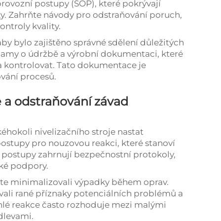
rovozní postupy (SOP), které pokrývají
y. Zahrňte návody pro odstraňování poruch,
ntroly kvality.
y bylo zajištěno správné sdělení důležitých
namy o údržbě a výrobní dokumentaci, které
a kontrolovat. Tato dokumentace je
vání procesů.
 a odstraňování závad
éhokoli nivelizačního stroje nastat
ostupy pro nouzovou reakci, které stanoví
 postupy zahrnují bezpečnostní protokoly,
cké podpory.
yste minimalizovali výpadky během oprav.
vali rané příznaky potenciálních problémů a
hlé reakce často rozhoduje mezi malými
dlevami.