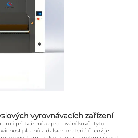
slových vyrovnávacích zařízení
ou roli při tváření a zpracování kovů. Tyto
rovinnost plechů a dalších materiálů, což je
orozumění tomu, jak udržovat a optimalizovat