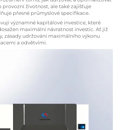
 provozní životnost, ale také zajišťuje
plňuje přesné průmyslové specifikace.
vují významné kapitálové investice, které
dosažen maximální návratnost investic. Ať již
ovy, zásady udržování maximálního výkonu
kacemi a odvětvími.