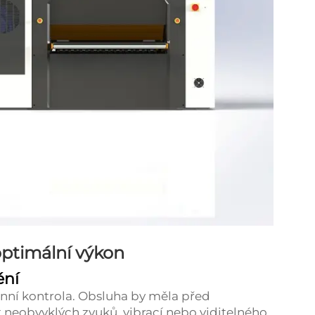
optimální výkon
ění
nní kontrola. Obsluha by měla před
 neobvyklých zvuků, vibrací nebo viditelného