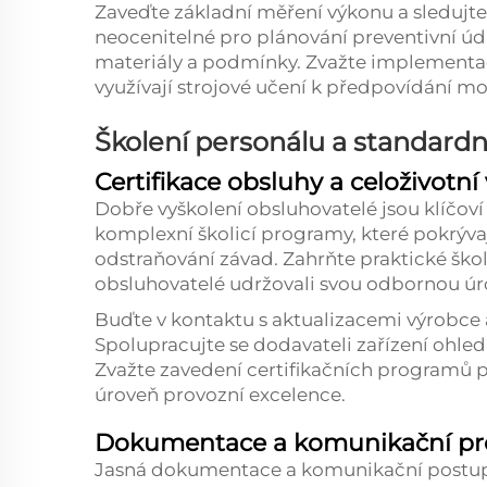
Zaveďte základní měření výkonu a sledujte
neocenitelné pro plánování preventivní údr
materiály a podmínky. Zvažte implementaci
využívají strojové učení k předpovídání m
Školení personálu a standardn
Certifikace obsluhy a celoživotní
Dobře vyškolení obsluhovatelé jsou klíčoví
komplexní školicí programy, které pokrývaj
odstraňování závad. Zahrňte praktické ško
obsluhovatelé udržovali svou odbornou úr
Buďte v kontaktu s aktualizacemi výrobce
Spolupracujte se dodavateli zařízení ohle
Zvažte zavedení certifikačních programů 
úroveň provozní excelence.
Dokumentace a komunikační pr
Jasná dokumentace a komunikační postupy