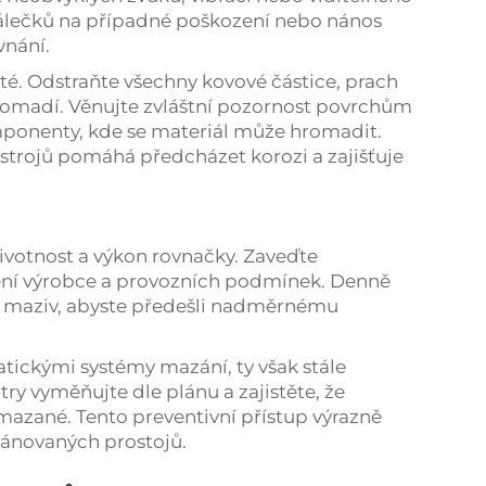
válečků na případné poškození nebo nános
vnání.
ité. Odstraňte všechny kovové částice, prach
romadí. Věnujte zvláštní pozornost povrchům
ponenty, kde se materiál může hromadit.
ástrojů pomáhá předcházet korozi a zajišťuje
ivotnost a výkon rovnačky. Zaveďte
ní výrobce a provozních podmínek. Denně
itu maziv, abyste předešli nadměrnému
tickými systémy mazání, ty však stále
try vyměňujte dle plánu a zajistěte, že
azané. Tento preventivní přístup výrazně
lánovaných prostojů.