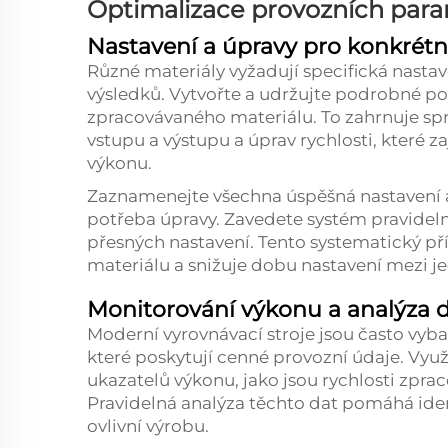
Optimalizace provozních par
Nastavení a úpravy pro konkrétn
Různé materiály vyžadují specifická nasta
výsledků. Vytvořte a udržujte podrobné po
zpracovávaného materiálu. To zahrnuje spr
vstupu a výstupu a úprav rychlosti, které z
výkonu.
Zaznamenejte všechna úspěšná nastavení a 
potřeba úpravy. Zavedete systém pravideln
přesných nastavení. Tento systematický 
materiálu a snižuje dobu nastavení mezi j
Monitorování výkonu a analýza 
Moderní vyrovnávací stroje jsou často vy
které poskytují cenné provozní údaje. Využ
ukazatelů výkonu, jako jsou rychlosti zprac
Pravidelná analýza těchto dat pomáhá iden
ovlivní výrobu.