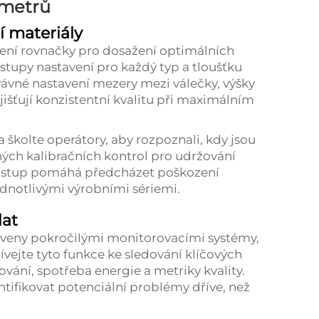
ametrů
í materiály
vení rovnačky pro dosažení optimálních
stupy nastavení pro každý typ a tloušťku
ávné nastavení mezery mezi válečky, výšky
ajišťují konzistentní kvalitu při maximálním
školte operátory, aby rozpoznali, kdy jsou
ých kalibračních kontrol pro udržování
přístup pomáhá předcházet poškození
ednotlivými výrobními sériemi.
dat
baveny pokročilými monitorovacími systémy,
ívejte tyto funkce ke sledování klíčových
ování, spotřeba energie a metriky kvality.
tifikovat potenciální problémy dříve, než