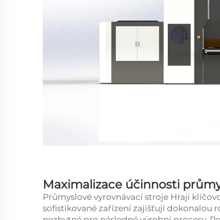
Maximalizace účinnosti průmy
Průmyslové vyrovnávací stroje
Hrají klíčov
sofistikované zařízení zajišťují dokonalou 
nezbytné pro následné výrobní procesy. P