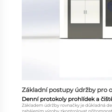
Základní postupy údržby pro 
Denní protokoly prohlídek a čišt
Základem údržby rovnačky je důkladná de
zahájením výroby zkontrolovat přítomnost