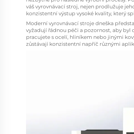
váš vyrovnávací stroj, nejen prodlužuje jeho
konzistentní výstup vysoké kvality, který s
Moderní vyrovnávací stroje dneška předsta
vyžadují řádnou péči a pozornost, aby byl 
pracujete s ocelí, hliníkem nebo jinými k
zůstávají konzistentní napříč různými apli