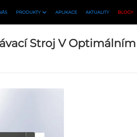
NÁS
PRODUKTY
APLIKACE
AKTUALITY
BLOGY
ávací Stroj V Optimální