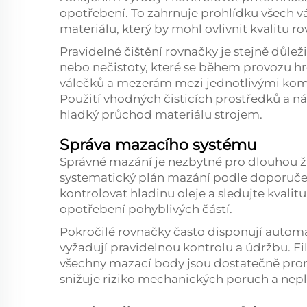
opotřebení. To zahrnuje prohlídku všech 
materiálu, který by mohl ovlivnit kvalitu ro
Pravidelné čištění rovnačky je stejně důlež
nebo nečistoty, které se během provozu h
válečků a mezerám mezi jednotlivými kom
Použití vhodných čisticích prostředků a n
hladký průchod materiálu strojem.
Správa mazacího systému
Správné mazání je nezbytné pro dlouhou ž
systematický plán mazání podle doporuče
kontrolovat hladinu oleje a sledujte kval
opotřebení pohyblivých částí.
Pokročilé rovnačky často disponují automa
vyžadují pravidelnou kontrolu a údržbu. Fil
všechny mazací body jsou dostatečně prom
snižuje riziko mechanických poruch a nep