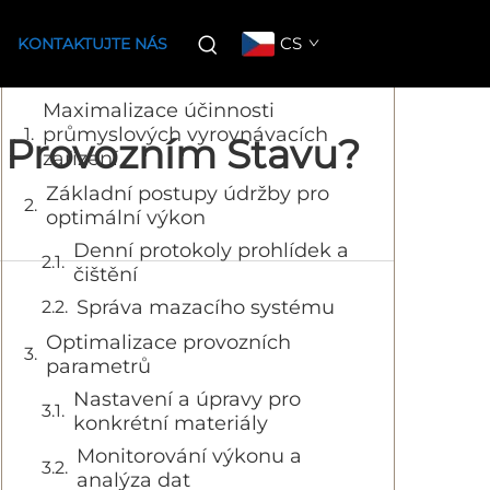
Obsah
CS
KONTAKTUJTE NÁS
Maximalizace účinnosti
průmyslových vyrovnávacích
m Provozním Stavu?
zařízení
Základní postupy údržby pro
optimální výkon
Denní protokoly prohlídek a
čištění
Správa mazacího systému
Optimalizace provozních
parametrů
Nastavení a úpravy pro
konkrétní materiály
Monitorování výkonu a
analýza dat