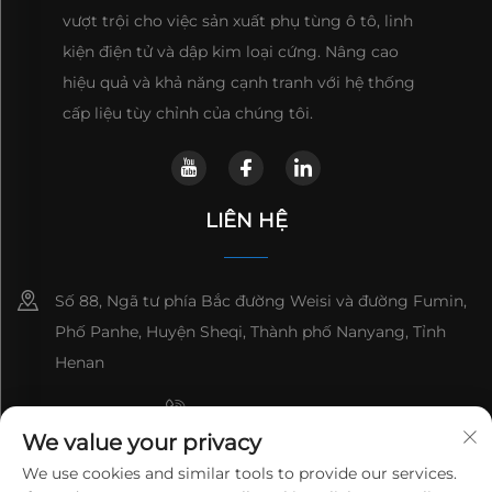
vượt trội cho việc sản xuất phụ tùng ô tô, linh
kiện điện tử và dập kim loại cứng. Nâng cao
hiệu quả và khả năng cạnh tranh với hệ thống
cấp liệu tùy chỉnh của chúng tôi.
LIÊN HỆ
Số 88, Ngã tư phía Bắc đường Weisi và đường Fumin,
Phố Panhe, Huyện Sheqi, Thành phố Nanyang, Tỉnh
Henan
+8615993153189
We value your privacy
+86-13137795975
We use cookies and similar tools to provide our services.