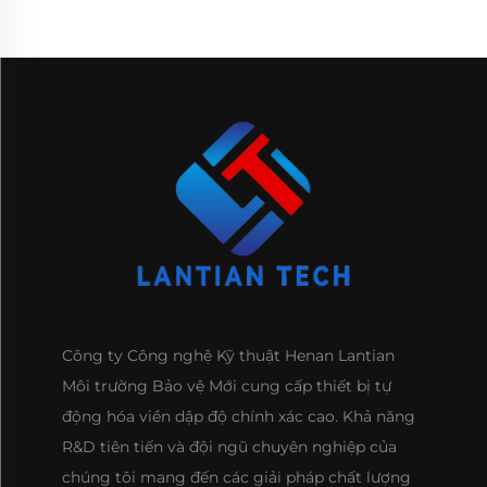
Công ty Công nghệ Kỹ thuật Henan Lantian
Môi trường Bảo vệ Mới cung cấp thiết bị tự
động hóa viền dập độ chính xác cao. Khả năng
R&D tiên tiến và đội ngũ chuyên nghiệp của
chúng tôi mang đến các giải pháp chất lượng