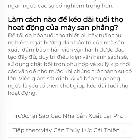
ngăn ngừa các sự cố nghiêm trọng hơn.
Làm cách nào để kéo dài tuổi thọ
hoạt động của máy san phẳng?
Để tối đa hóa tuổi thọ thiết bị, hãy tuân thủ
nghiêm ngặt hướng dẫn bảo trì của nhà sản
xuất, đảm bảo nhân viên vận hành được đào
tạo đầy đủ, duy trì điều kiện vận hành sạch sẽ,
sử dụng chất bôi trơn phù hợp và xử lý kịp thời
các vấn đề nhỏ trước khi chúng trở thành sự cố
lớn. Việc giám sát định kỳ và bảo trì phòng
ngừa là yếu tố then chốt giúp kéo dài tuổi thọ
hoạt động.
Trước:
Tại Sao Các Nhà Sản Xuất Lại Phụ Thuộc Vào Máy San Phẳng Để Thực Hiện Công Việc Chính Xác?
Tiếp theo:
Máy Cán Thủy Lực Cải Thiện Việc Gia Công Thép Cấu Trúc Như Thế Nào?