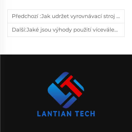
Předchozí :
Jak udržet vyrovnávací stroj v optimálním provozním stavu?
Další:
Jaké jsou výhody použití víceválečkového CNC vyrovnávacího stroje?