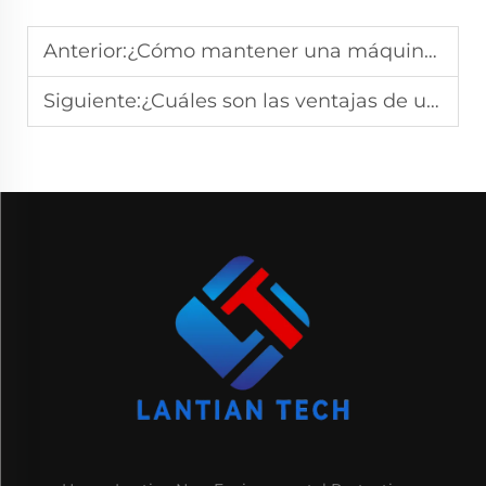
Anterior:
¿Cómo mantener una máquina niveladora funcionando con un rendimiento óptimo?
Siguiente:
¿Cuáles son las ventajas de usar una máquina CNC niveladora multirodillo?