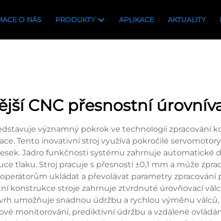
MACE O NÁS
PRODUKTY
APLIKACE
AKTUALITY
jší CNC přesnostní úrovníva
edstavuje významný pokrok ve technologii zpracování k
ace. Tento inovativní stroj využívá pokročilé servomoto
 desek. Jádro funkčnosti systému zahrnuje automatické 
ibuce tlaku. Stroj pracuje s přesností ±0,1 mm a může zpr
erátorům ukládat a převolávat parametry zpracování pro
 konstrukce stroje zahrnuje ztvrdnuté úrovňovací válce 
í návrh umožňuje snadnou údržbu a rychlou výměnu válců,
vé monitorování, prediktivní údržbu a vzdálené ovládání.