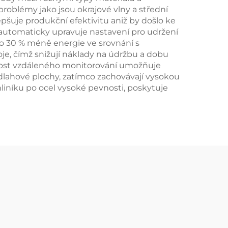
problémy jako jsou okrajové vlny a střední
pšuje produkční efektivitu aniž by došlo ke
 automaticky upravuje nastavení pro udržení
ž o 30 % méně energie ve srovnání s
oje, čímž snižují náklady na údržbu a dobu
žnost vzdáleného monitorování umožňuje
odlahové plochy, zatímco zachovávají vysokou
iníku po ocel vysoké pevnosti, poskytuje