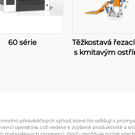
60 série
Těžkostavá řezací
s kmitavým ostř
přesnou délk
í mnoho přesvědčivých výhod, které ho odlišují v průmysl
nci operátora, což vedete k zvýšené produktivitě a sníž
ých materiálových programů, čímž umožňuje rychlé přech