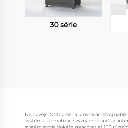
30 série
Nejnovější CNC přesná úrovnívací stroj nabíz
systém automatizace významně snižuje interve
systém stroje dokáže zpracovat až 100 různ