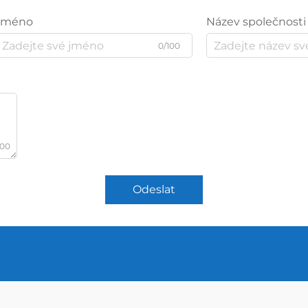
Jméno
Název společnosti
0/100
000
Odeslat