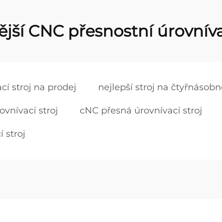
jší CNC přesnostní úrovníva
í stroj na prodej
nejlepší stroj na čtyřnáso
vnívací stroj
cNC přesná úrovnívací stroj
 stroj