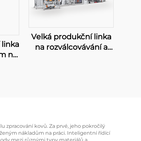
Velká produkční linka
 linka
na rozválcovávání a
ím na
razení
u
u zpracování kovů. Za prvé, jeho pokročilý
eným nákladům na práci. Inteligentní řídící
ody mezi různými typy materiálů a