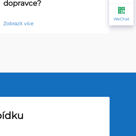
dopravce?
na
WeChat
Zobrazit více
Zobr
bídku