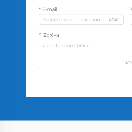
E-mail
0/100
Zpráva
0/1