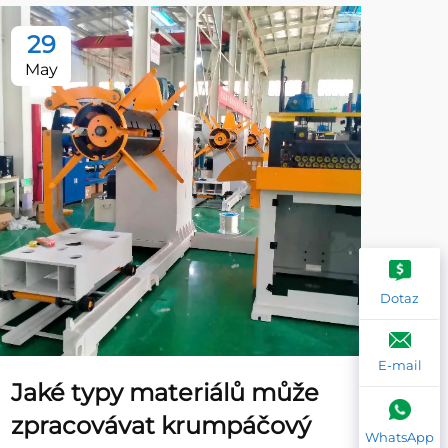
29
2
May
Ma
Dotaz
E-mail
Jaké typy materiálů může
Ja
zpracovávat krumpáčový
řeš
WhatsApp