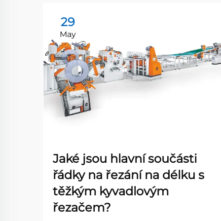
29
May
Jaké jsou hlavní součásti
řádky na řezání na délku s
těžkým kyvadlovým
řezačem?