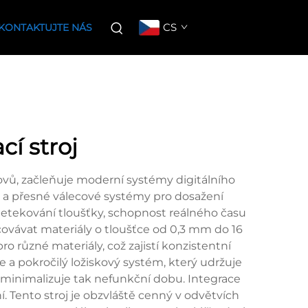
CS
KONTAKTUJTE NÁS
cí stroj
ovů, začleňuje moderní systémy digitálního
ry a přesné válecové systémy pro dosažení
detekování tloušťky, schopnost reálného času
acovávat materiály o tloušťce od 0,3 mm do 16
 různé materiály, což zajistí konzistentní
a pokročilý ložiskový systém, který udržuje
 minimalizuje tak nefunkční dobu. Integrace
 Tento stroj je obzvláště cenný v odvětvích