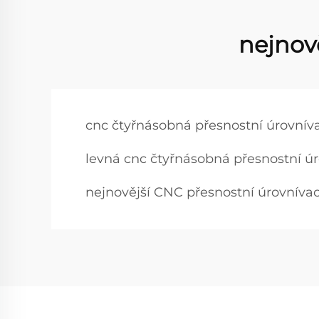
nejnově
cnc čtyřnásobná přesnostní úrovnívac
levná cnc čtyřnásobná přesnostní úro
nejnovější CNC přesnostní úrovnívací