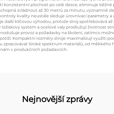
tí konzistentní plochost po celé desce, eliminuje běžné 
, schopná zvládnout až 30 metrů za minutu, významně zle
ontroly kvality neustále sleduje úrovnívací parametry a
je další klíčovou výhodou, protože stroj spotřebovává a
ložiskový systém a ocelové valy prodlužují životnost str
zjednodušuje provoz a požadavky na školení, zatímco mo
 potíží. Kompaktní rozměry stroje maximalizují využití p
 zpracovávat široké spektrum materiálů, od měkkého hl
měnám v produkčních požadavcích.
Nejnovější zprávy