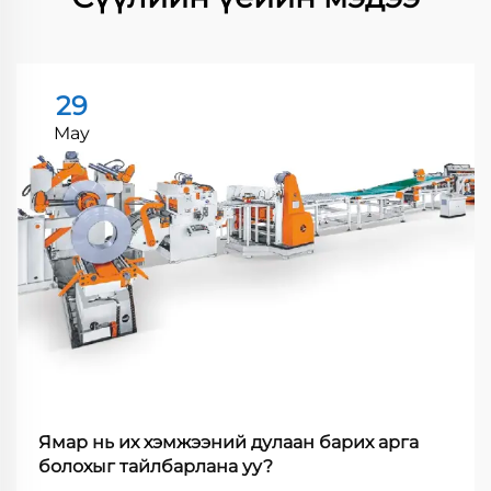
29
May
Ямар нь их хэмжээний дулаан барих арга
болохыг тайлбарлана уу?