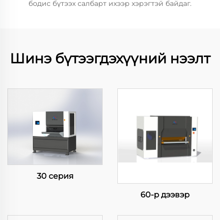
бодис бүтээх салбарт ихээр хэрэгтэй байдаг.
Шинэ бүтээгдэхүүний нээлт
30 серия
60-р дээвэр