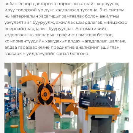
албан ёсоор давхаргын цорыг эсвэл зайг хөрвүүлж,
илүү тодорхой үр дүнг хадгалахад тусална. Энэ систем
нь материалын хасагчдыг хамгаалах болон ажилтны
үзүүлэлтийг бууруулж, ажиллах шаардлагад нийцэхээр
энергийн зардалыг бууруулдаг. Автоматикийн
хөдөлгөөн нь засварын графикт нэмэгдэх бөгөөд,
компонентүүдийн хаягдахыг алдах магадлалыг шалгаж,
алдаа гарахаас өмнө предиктив анализийг ашиглан
засварын үйлдлүүдийг санал болгоно.