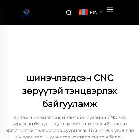
MN
шинэчлэгдсэн CNC
зөрүүтэй тэнцвэрлэх
байгууламж
Эрдэм шинжилгээний хамгийн сүүлийн CNC зөв
зураасан бусад нь цагдаагийн технологийн ихээр
өргөтгөлтэй төлвөөсөөр суурилсан байна. Энэ үйлдвэр
нь олон тооны дижитал контрол систем болон