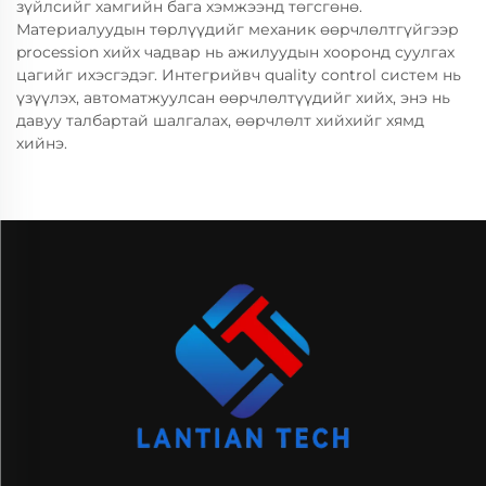
зүйлсийг хамгийн бага хэмжээнд төгсгөнө.
Материалуудын төрлүүдийг механик өөрчлөлтгүйгээр
procession хийх чадвар нь ажилуудын хооронд суулгах
цагийг ихэсгэдэг. Интегрийвч quality control систем нь
үзүүлэх, автоматжуулсан өөрчлөлтүүдийг хийх, энэ нь
давуу талбартай шалгалах, өөрчлөлт хийхийг хямд
хийнэ.