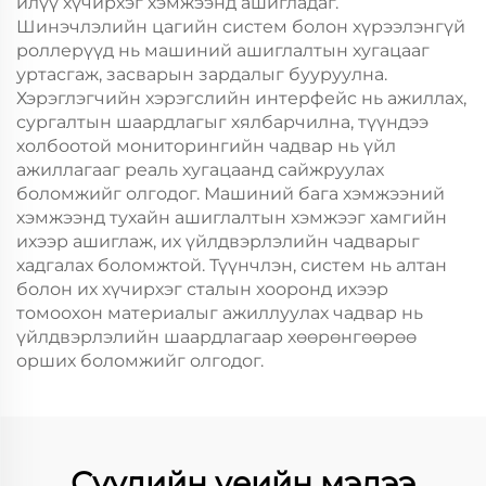
илүү хүчирхэг хэмжээнд ашигладаг.
Шинэчлэлийн цагийн систем болон хүрээлэнгүй
роллерүүд нь машиний ашиглалтын хугацааг
уртасгаж, засварын зардалыг бууруулна.
Хэрэглэгчийн хэрэгслийн интерфейс нь ажиллах,
сургалтын шаардлагыг хялбарчилна, түүндээ
холбоотой мониторингийн чадвар нь үйл
ажиллагааг реаль хугацаанд сайжруулах
боломжийг олгодог. Машиний бага хэмжээний
хэмжээнд тухайн ашиглалтын хэмжээг хамгийн
ихээр ашиглаж, их үйлдвэрлэлийн чадварыг
хадгалах боломжтой. Түүнчлэн, систем нь алтан
болон их хүчирхэг сталын хооронд ихээр
томоохон материалыг ажиллуулах чадвар нь
үйлдвэрлэлийн шаардлагаар хөөрөнгөөрөө
орших боломжийг олгодог.
Сүүлийн үеийн мэдээ