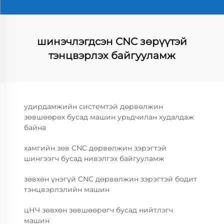
шинэчлэгдсэн CNC зөрүүтэй
тэнцвэрлэх байгууламж
удирдамжийн системтэй дөрвөлжин
зөвшөөрөх бусад машин урьдчилан худалдаж
байна
хамгийн зөв CNC дөрвөлжин зэрэгтэй
шингээгч бусад нивэлгэх байгууламж
зөвхөн үнэгүй CNC дөрвөлжин зэрэгтэй бодит
тэнцвэрлэлийн машин
цНЧ зөвхөн зөвшөөрөгч бусад нийтлэгч
машин