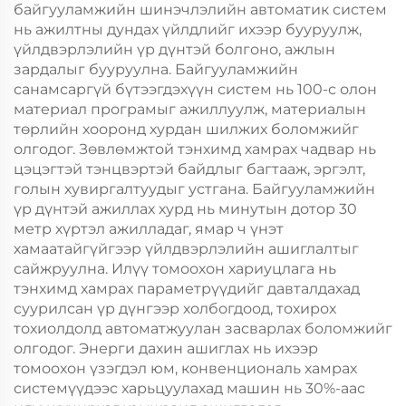
байгууламжийн шинэчлэлийн автоматик систем
нь ажилтны дундах үйлдлийг ихээр бууруулж,
үйлдвэрлэлийн үр дүнтэй болгоно, ажлын
зардалыг бууруулна. Байгууламжийн
санамсаргүй бүтээгдэхүүн систем нь 100-с олон
материал програмыг ажиллуулж, материалын
төрлийн хооронд хурдан шилжих боломжийг
олгодог. Зөвлөмжтой тэнхимд хамрах чадвар нь
цэцэгтэй тэнцвэртэй байдлыг багтааж, эргэлт,
голын хувиргалтуудыг устгана. Байгууламжийн
үр дүнтэй ажиллах хурд нь минутын дотор 30
метр хүртэл ажилладаг, ямар ч үнэт
хамаатайгүйгээр үйлдвэрлэлийн ашиглалтыг
сайжруулна. Илүү томоохон хариуцлага нь
тэнхимд хамрах параметрүүдийг давталдахад
суурилсан үр дүнгээр холбогдоод, тохирох
тохиолдолд автоматжуулан засварлах боломжийг
олгодог. Энерги дахин ашиглах нь ихээр
томоохон үзэгдэл юм, конвенциональ хамрах
системүүдээс харьцуулахад машин нь 30%-аас