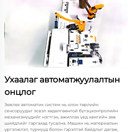
Ухаалаг автоматжуулалтын
онцлог
Зөвлөх автоматик систем нь олон төрлийн
сенсоруудыг эсвэл хөдөлгөөнтой бүтэцконтролийн
механизмүүдийг нэгтгэн, ажиллах үед хамгийн зөв
шийдлийг гаргахад тусална. Машин нь материалын
үргэлжлэл, түрмүүд болон гэрэлтэй байдлыг дагаж,