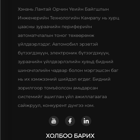
Хэнань Лантай Орчин Үеийн Байгшлын
Инженерийн Технологийн Камpany нь хурц
цаасны зураачийн периферийн
автоматчлалын тоног төхөөрөмж
үйлдвэрлэдэг. Автомобил эрэвтэй
бүтээгдэхүүн, электроник бүтээгдэхүүн,
зураачийн үйлдвэрлэлийн хувьд бидний
шинэчлэлийн чадвар болон мэргэшсэн баг
нь их хэмжээний шийдэл өгдөг. Бидний
зорилгоор томъёолсон амьдарсан
системийг ашиглан үйл ажиллагаагаа
сайжруул, конкурент дүнгээ нэм.
ХОЛБОО БАРИХ