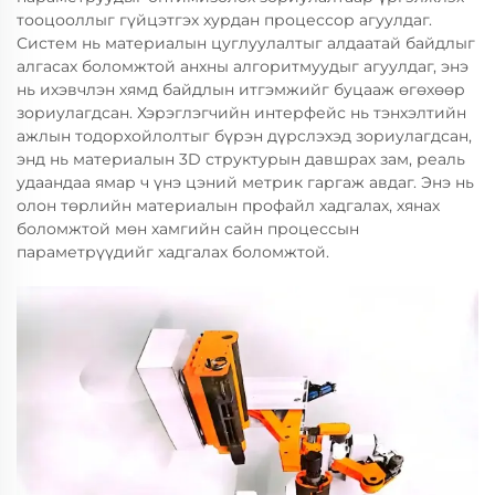
тооцооллыг гүйцэтгэх хурдан процессор агуулдаг.
Систем нь материалын цуглуулалтыг алдаатай байдлыг
алгасах боломжтой анхны алгоритмуудыг агуулдаг, энэ
нь ихэвчлэн хямд байдлын итгэмжийг буцааж өгөхөөр
зориулагдсан. Хэрэглэгчийн интерфейс нь тэнхэлтийн
ажлын тодорхойлолтыг бүрэн дүрслэхэд зориулагдсан,
энд нь материалын 3D структурын давшрах зам, реаль
удаандаа ямар ч үнэ цэний метрик гаргаж авдаг. Энэ нь
олон төрлийн материалын профайл хадгалах, хянах
боломжтой мөн хамгийн сайн процессын
параметрүүдийг хадгалах боломжтой.