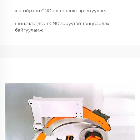
хэт ойрхон CNC тогтоолох гэрэлтүүлэгч
шинэчлэгдсэн CNC зөрүүтэй тэнцвэрлэх
байгууламж