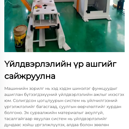
Үйлдвэрлэлийн үр ашгийг
сайжруулна
Машинийн зорилг нь хэд хэдэн шинэлэг функцуудыг
ашиглан бүтээгдэхүүний үйлдвэрлэлийн ажлыг ихэсгэх
юм. Солигдсон цогцлуурын систем нь үйлчилгээний
үргэлжлэлийг багасгаад, суулгын өөрчлөлтийг хурдан
болгоно. Эх сурвалжийн материалыг аюулгүй,
тасалгайгаар явуулах систем нь үйлдвэрлэлийг
дундаас хойш үргэлжлүүлэх, алдаа болон зөөлөн