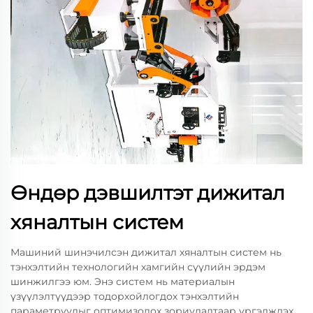
Өндөр дэвшилтэт дижитал
хяналтын систем
Машиний шинэчилсэн дижитал хяналтын систем нь
тэнхэлтийн технологийн хамгийн сүүлийн эрдэм
шинжилгээ юм. Энэ систем нь материалын
үзүүлэлтүүдээр тодорхойлогдох тэнхэлтийн
параметруудыг оптимизолох зориулалтаар үргэлжлэх