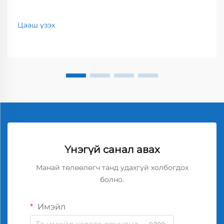
Цааш үзэх
Үнэгүй санал авах
Манай төлөөлөгч танд удахгүй холбогдох
болно.
Имэйл