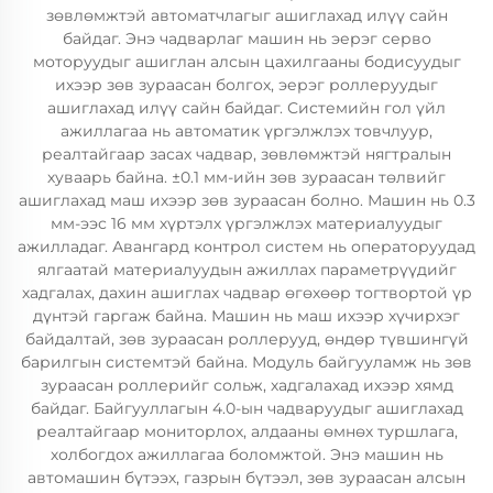
зөвлөмжтэй автоматчлагыг ашиглахад илүү сайн
байдаг. Энэ чадварлаг машин нь эерэг серво
моторуудыг ашиглан алсын цахилгааны бодисуудыг
ихээр зөв зураасан болгох, эерэг роллеруудыг
ашиглахад илүү сайн байдаг. Системийн гол үйл
ажиллагаа нь автоматик үргэлжлэх товчлуур,
реалтайгаар засах чадвар, зөвлөмжтэй нягтралын
хуваарь байна. ±0.1 мм-ийн зөв зураасан төлвийг
ашиглахад маш ихээр зөв зураасан болно. Машин нь 0.3
мм-ээс 16 мм хүртэлх үргэлжлэх материалуудыг
ажилладаг. Авангард контрол систем нь операторуудад
ялгаатай материалуудын ажиллах параметрүүдийг
хадгалах, дахин ашиглах чадвар өгөхөөр тогтвортой үр
дүнтэй гаргаж байна. Машин нь маш ихээр хүчирхэг
байдалтай, зөв зураасан роллерууд, өндөр түвшингүй
барилгын системтэй байна. Модуль байгууламж нь зөв
зураасан роллерийг сольж, хадгалахад ихээр хямд
байдаг. Байгууллагын 4.0-ын чадваруудыг ашиглахад
реалтайгаар мониторлох, алдааны өмнөх туршлага,
холбогдох ажиллагаа боломжтой. Энэ машин нь
автомашин бүтээх, газрын бүтээл, зөв зураасан алсын