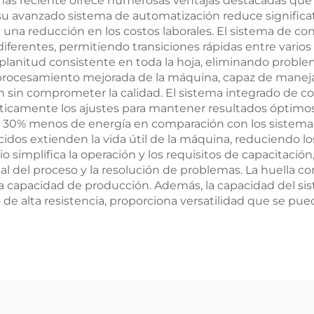
s reciente ofrece numerosas ventajas destacadas que la
u avanzado sistema de automatización reduce significat
 una reducción en los costos laborales. El sistema de co
ferentes, permitiendo transiciones rápidas entre varios 
 planitud consistente en toda la hoja, eliminando prob
 procesamiento mejorada de la máquina, capaz de manej
ón sin comprometer la calidad. El sistema integrado de 
ticamente los ajustes para mantener resultados óptimos. 
 30% menos de energía en comparación con los sistemas
cidos extienden la vida útil de la máquina, reduciendo 
rio simplifica la operación y los requisitos de capacitac
l del proceso y la resolución de problemas. La huella 
ta capacidad de producción. Además, la capacidad del 
 de alta resistencia, proporciona versatilidad que se pu