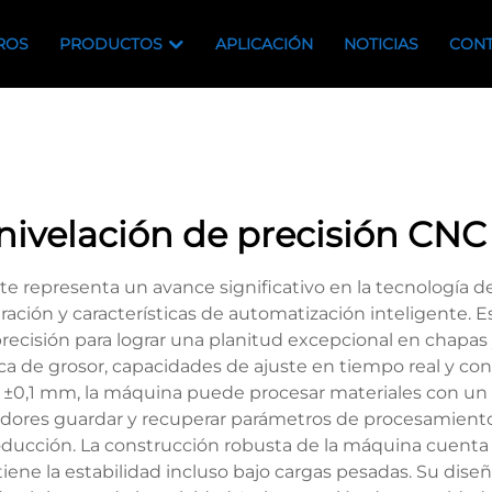
ROS
PRODUCTOS
APLICACIÓN
NOTICIAS
CONT
ivelación de precisión CNC
e representa un avance significativo en la tecnología 
ración y características de automatización inteligente.
recisión para lograr una planitud excepcional en chapas y
a de grosor, capacidades de ajuste en tiempo real y cont
 ±0,1 mm, la máquina puede procesar materiales con un
adores guardar y recuperar parámetros de procesamiento
roducción. La construcción robusta de la máquina cuenta 
ne la estabilidad incluso bajo cargas pesadas. Su dise