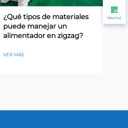
¿Qué tipos de materiales
¿C
Wechat
puede manejar un
co
alimentador en zigzag?
pr
al
VER MÁS
VER