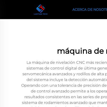
ACERCA DE NOSOT
máquina de n
La máquina de nivelación CNC más recient
sistemas de control digital de última gene
servomecánica avanzados y rodillos de alta p
del sistema incluye la detección automátic
Operando con una tolerancia de precisión de
de control avanzado permite a los oper
resultados consistentes en las series de p
sistema de rodamientos avanzado que mantie