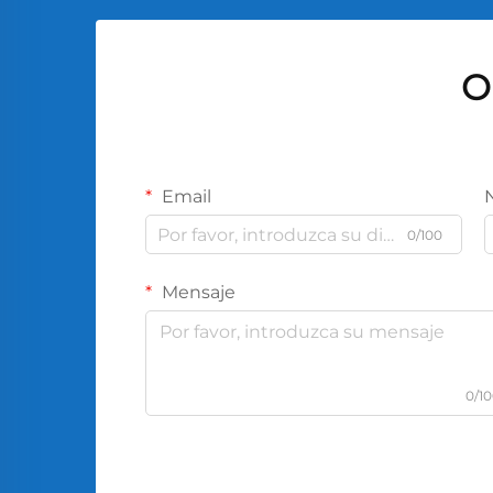
O
Email
0/100
Mensaje
0/1