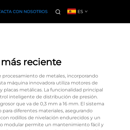
ES
ACTA CON NOSOTROS
 más reciente
de procesamiento de metales, incorporando
 Esta máquina innovadora utiliza motores de
 placas metálicas. La funcionalidad principal
rol inteligente de distribución de presión.
 grosor que va de 0,3 mm a 16 mm. El sistema
 para diferentes materiales, asegurando
con rodillos de nivelación endurecidos y un
ño modular permite un mantenimiento fácil y