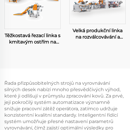
Velká produkční linka
Těžkostavá řezací linka s
na rozválcovávání a
kmitavým ostřím na
razení
přesnou délku
Řada přizpůsobitelných strojů na vyrovnávání
silných desek nabízí mnoho přesvědčivých výhod,
které ji odlišují v průmyslu zpracování kovů. Za prvé,
její pokročilý systém automatizace významně
snižuje pracovní zátěž operátora, zatímco udržuje
konzistentní kvalitní standardy. Inteligentní řídící
systém umožňuje přesné nastavení parametrů
vyrovnávání, čímž zajistí optimální výsledky pro