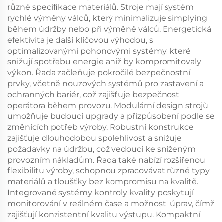
různé specifikace materiálů. Stroje mají systém
rychlé výměny válců, který minimalizuje simplying
během údržby nebo při výměně válců. Energetická
efektivita je další klíčovou výhodou, s
optimalizovanými pohonovými systémy, které
snižují spotřebu energie aniž by kompromitovaly
výkon. Řada začleňuje pokročilé bezpečnostní
prvky, včetně nouzových systémů pro zastavení a
ochranných bariér, což zajišťuje bezpečnost
operátora během provozu. Modulární design strojů
umožňuje budoucí upgrady a přizpůsobení podle se
změnících potřeb výroby. Robustní konstrukce
zajišťuje dlouhodobou spolehlivost a snižuje
požadavky na údržbu, což vedoucí ke sníženým
provozním nákladům. Řada také nabízí rozšířenou
flexibilitu výroby, schopnou zpracovávat různé typy
materiálů a tloušťky bez kompromisu na kvalitě.
Integrované systémy kontroly kvality poskytují
monitorování v reálném čase a možnosti úprav, čímž
zajišťují konzistentní kvalitu výstupu. Kompaktní