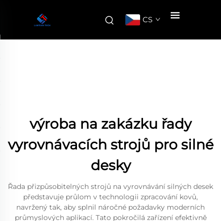
CS
výroba na zakázku řady
vyrovnávacích strojů pro silné
desky
Řada přizpůsobitelných strojů na vyrovnávání silných desek
představuje průlom v technologii zpracování kovů,
navržený tak, aby splnil náročné požadavky moderních
průmyslových aplikací. Tato pokročilá zařízení efektivně