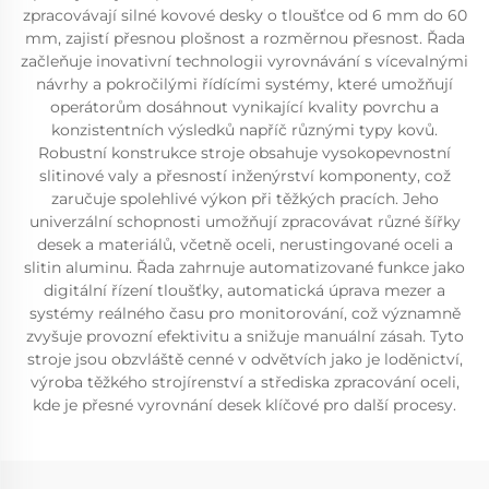
zpracovávají silné kovové desky o tloušťce od 6 mm do 60
mm, zajistí přesnou plošnost a rozměrnou přesnost. Řada
začleňuje inovativní technologii vyrovnávání s vícevalnými
návrhy a pokročilými řídícími systémy, které umožňují
operátorům dosáhnout vynikající kvality povrchu a
konzistentních výsledků napříč různými typy kovů.
Robustní konstrukce stroje obsahuje vysokopevnostní
slitinové valy a přesností inženýrství komponenty, což
zaručuje spolehlivé výkon při těžkých pracích. Jeho
univerzální schopnosti umožňují zpracovávat různé šířky
desek a materiálů, včetně oceli, nerustingované oceli a
slitin aluminu. Řada zahrnuje automatizované funkce jako
digitální řízení tloušťky, automatická úprava mezer a
systémy reálného času pro monitorování, což významně
zvyšuje provozní efektivitu a snižuje manuální zásah. Tyto
stroje jsou obzvláště cenné v odvětvích jako je loděnictví,
výroba těžkého strojírenství a střediska zpracování oceli,
kde je přesné vyrovnání desek klíčové pro další procesy.