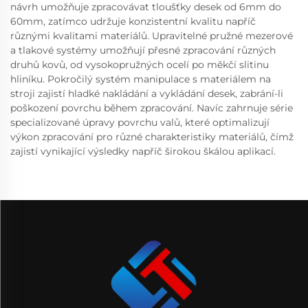
návrh umožňuje zpracovávat tloušťky desek od 6mm do
60mm, zatímco udržuje konzistentní kvalitu napříč
různými kvalitami materiálů. Upravitelné pružné mezerové
a tlakové systémy umožňují přesné zpracování různých
druhů kovů, od vysokopružných ocelí po měkčí slitinu
hliníku. Pokročilý systém manipulace s materiálem na
stroji zajistí hladké nakládání a vykládání desek, zabrání-li
poškození povrchu během zpracování. Navíc zahrnuje série
specializované úpravy povrchu valů, které optimalizují
výkon zpracování pro různé charakteristiky materiálů, čímž
zajistí vynikající výsledky napříč širokou škálou aplikací.