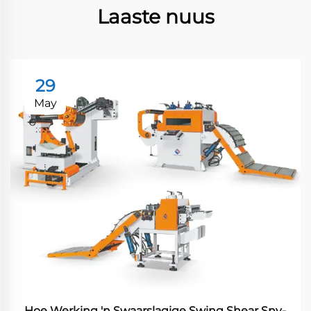
Laaste nuus
29
May
Hoe Werking 'n Swaarslagige Swing Shear Sny-