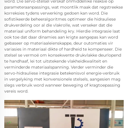
word. Die servo-stelsel verskaf onmiddellike reaksie op
parameteraanpassings, wat moontlik maak dat regstreekse
korreksies tydens verwerking gedoen kan word. Die
sofistikeerde beheeralgoritmes optimeer die hidrauliese
drukverdeling oor al die vlakrolle, wat verseker dat die
materiaal uniform behandeling kry. Hierdie integrasie laat
ook toe dat daar dinamies aan krigte aangepas kan word
gebaseer op materiaaleienskappe, deur outomaties vir
variasies in materiaal dikte of hardheid te kompenseer. Die
stelsel se vermoë om konsekwente drukvlakke deurlopend
te handhaaf, lei tot uitstekende vlakheidkwaliteit en
verminderde materiaalspanning. Verder verminder die
servo-hidrauliese integrasie betekenisvol energie-verbruik
in vergelyking met konvensionele stelsels, aangesien mag
slegs verbruik word wanneer beweging of kragtoepassing
vereis word.