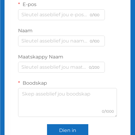
E-pos
0/100
Naam
0/100
Maatskappy Naam
0/200
Boodskap
0/1000
Dien in