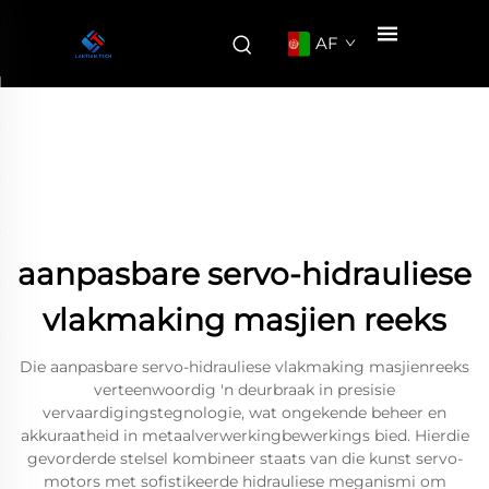
AF
aanpasbare servo-hidrauliese
vlakmaking masjien reeks
Die aanpasbare servo-hidrauliese vlakmaking masjienreeks
verteenwoordig 'n deurbraak in presisie
vervaardigingstegnologie, wat ongekende beheer en
akkuraatheid in metaalverwerkingbewerkings bied. Hierdie
gevorderde stelsel kombineer staats van die kunst servo-
motors met sofistikeerde hidrauliese meganismi om