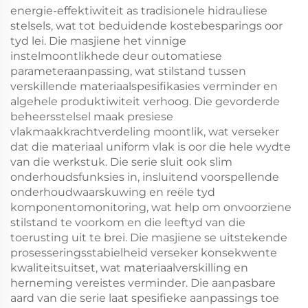
energie-effektiwiteit as tradisionele hidrauliese
stelsels, wat tot beduidende kostebesparings oor
tyd lei. Die masjiene het vinnige
instelmoontlikhede deur outomatiese
parameteraanpassing, wat stilstand tussen
verskillende materiaalspesifikasies verminder en
algehele produktiwiteit verhoog. Die gevorderde
beheersstelsel maak presiese
vlakmaakkrachtverdeling moontlik, wat verseker
dat die materiaal uniform vlak is oor die hele wydte
van die werkstuk. Die serie sluit ook slim
onderhoudsfunksies in, insluitend voorspellende
onderhoudwaarskuwing en reële tyd
komponentomonitoring, wat help om onvoorziene
stilstand te voorkom en die leeftyd van die
toerusting uit te brei. Die masjiene se uitstekende
prosesseringsstabielheid verseker konsekwente
kwaliteitsuitset, wat materiaalverskilling en
herneming vereistes verminder. Die aanpasbare
aard van die serie laat spesifieke aanpassings toe