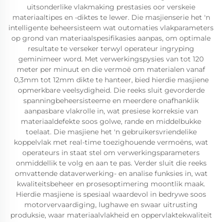
uitsonderlike vlakmaking prestasies oor verskeie
materiaaltipes en -diktes te lewer. Die masjienserie het 'n
intelligente beheersisteem wat outomaties vlakparameters
op grond van materiaalspesifikasies aanpas, om optimale
resultate te verseker terwyl operateur ingryping
geminimeer word. Met verwerkingspysies van tot 120
meter per minuut en die vermoë om materialen vanaf
0,3mm tot 12mm dikte te hanteer, bied hierdie masjiene
opmerkbare veelsydigheid. Die reeks sluit gevorderde
spanningbeheersisteeme en meerdere onafhanklik
aanpasbare vlakrolle in, wat presiese korreksie van
materiaaldefekte soos golwe, rande en middelbukke
toelaat. Die masjiene het 'n gebruikersvriendelike
koppelvlak met real-time toezighouende vermoëns, wat
operateurs in staat stel om verwerkingsparameters
onmiddellik te volg en aan te pas. Verder sluit die reeks
omvattende dataverwerking- en analise funksies in, wat
kwaliteitsbeheer en prosesoptimering moontlik maak.
Hierdie masjiene is spesiaal waardevol in bedrywe soos
motorvervaardiging, lughawe en swaar uitrusting
produksie, waar materiaalvlakheid en oppervlaktekwaliteit