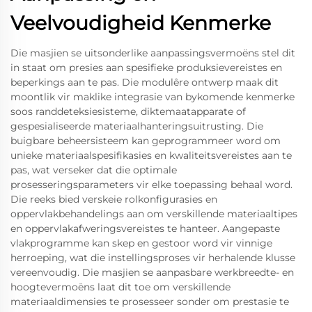
Veelvoudigheid Kenmerke
Die masjien se uitsonderlike aanpassingsvermoëns stel dit
in staat om presies aan spesifieke produksievereistes en
beperkings aan te pas. Die modulêre ontwerp maak dit
moontlik vir maklike integrasie van bykomende kenmerke
soos randdeteksiesisteme, diktemaatapparate of
gespesialiseerde materiaalhanteringsuitrusting. Die
buigbare beheersisteem kan geprogrammeer word om
unieke materiaalspesifikasies en kwaliteitsvereistes aan te
pas, wat verseker dat die optimale
prosesseringsparameters vir elke toepassing behaal word.
Die reeks bied verskeie rolkonfigurasies en
oppervlakbehandelings aan om verskillende materiaaltipes
en oppervlakafweringsvereistes te hanteer. Aangepaste
vlakprogramme kan skep en gestoor word vir vinnige
herroeping, wat die instellingsproses vir herhalende klusse
vereenvoudig. Die masjien se aanpasbare werkbreedte- en
hoogtevermoëns laat dit toe om verskillende
materiaaldimensies te prosesseer sonder om prestasie te