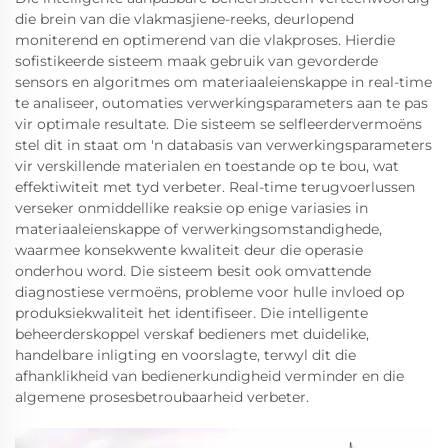
die brein van die vlakmasjiene-reeks, deurlopend
moniterend en optimerend van die vlakproses. Hierdie
sofistikeerde sisteem maak gebruik van gevorderde
sensors en algoritmes om materiaaleienskappe in real-time
te analiseer, outomaties verwerkingsparameters aan te pas
vir optimale resultate. Die sisteem se selfleerdervermoëns
stel dit in staat om 'n databasis van verwerkingsparameters
vir verskillende materialen en toestande op te bou, wat
effektiwiteit met tyd verbeter. Real-time terugvoerlussen
verseker onmiddellike reaksie op enige variasies in
materiaaleienskappe of verwerkingsomstandighede,
waarmee konsekwente kwaliteit deur die operasie
onderhou word. Die sisteem besit ook omvattende
diagnostiese vermoëns, probleme voor hulle invloed op
produksiekwaliteit het identifiseer. Die intelligente
beheerderskoppel verskaf bedieners met duidelike,
handelbare inligting en voorslagte, terwyl dit die
afhanklikheid van bedienerkundigheid verminder en die
algemene prosesbetroubaarheid verbeter.