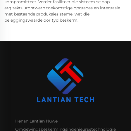
kompromitteer. Verder fasiliteer die sisteem se oop
argitektuurontwerp toekomstige opgrades en integrasie
met bestaande produksiesisteme, wat die
beleggingswaarde oor tyd beskerm.
Henan Lantian Nuwe
Omgewingsbeskermingsingenieursetechnologie