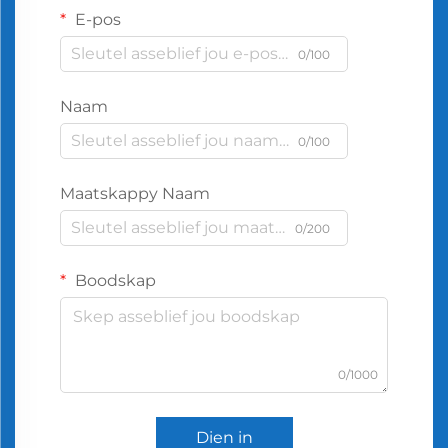
E-pos
0/100
Naam
0/100
Maatskappy Naam
0/200
Boodskap
0/1000
Dien in