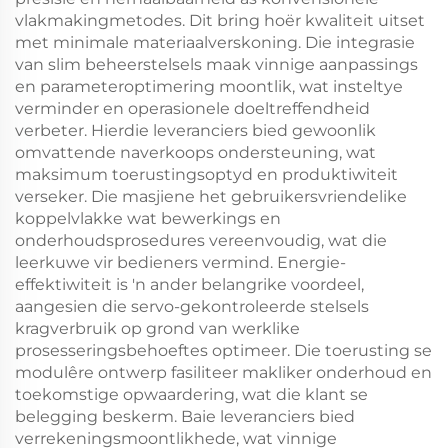
vlakmakingmetodes. Dit bring hoër kwaliteit uitset
met minimale materiaalverskoning. Die integrasie
van slim beheerstelsels maak vinnige aanpassings
en parameteroptimering moontlik, wat insteltye
verminder en operasionele doeltreffendheid
verbeter. Hierdie leveranciers bied gewoonlik
omvattende naverkoops ondersteuning, wat
maksimum toerustingsoptyd en produktiwiteit
verseker. Die masjiene het gebruikersvriendelike
koppelvlakke wat bewerkings en
onderhoudsprosedures vereenvoudig, wat die
leerkuwe vir bedieners vermind. Energie-
effektiwiteit is 'n ander belangrike voordeel,
aangesien die servo-gekontroleerde stelsels
kragverbruik op grond van werklike
prosesseringsbehoeftes optimeer. Die toerusting se
modulêre ontwerp fasiliteer makliker onderhoud en
toekomstige opwaardering, wat die klant se
belegging beskerm. Baie leveranciers bied
verrekeningsmoontlikhede, wat vinnige