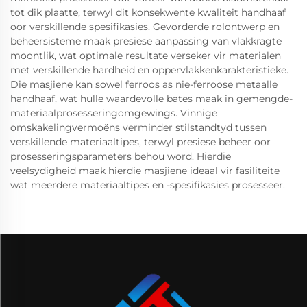
tot dik plaatte, terwyl dit konsekwente kwaliteit handhaaf
oor verskillende spesifikasies. Gevorderde rolontwerp en
beheersisteme maak presiese aanpassing van vlakkragte
moontlik, wat optimale resultate verseker vir materialen
met verskillende hardheid en oppervlakkenkarakteristieke.
Die masjiene kan sowel ferroos as nie-ferroose metaalle
handhaaf, wat hulle waardevolle bates maak in gemengde-
materiaalprosesseringomgewings. Vinnige
omskakelingvermoëns verminder stilstandtyd tussen
verskillende materiaaltipes, terwyl presiese beheer oor
prosesseringsparameters behou word. Hierdie
veelsydigheid maak hierdie masjiene ideaal vir fasiliteite
wat meerdere materiaaltipes en -spesifikasies prosesseer.