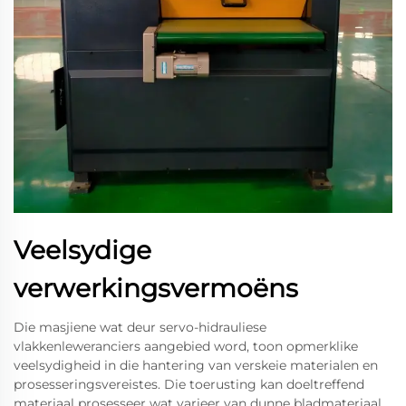
Veelsydige
verwerkingsvermoëns
Die masjiene wat deur servo-hidrauliese
vlakkenleweranciers aangebied word, toon opmerklike
veelsydigheid in die hantering van verskeie materialen en
prosesseringsvereistes. Die toerusting kan doeltreffend
materiaal prosesseer wat varieer van dunne bladmateriaal