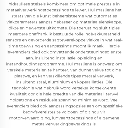
hidrauliese stelsels kombineer om optimale prestasie in
metaalverwerkingstoepassings te lewer. Hul masjiene het
staats van die kunst beheersisteeme wat outomaties
vlakparameters aanpas gebaseer op materiaaleienskappe,
dikte en gewenste uitkomste. Die toerusting sluit tipies
meerdere onafhanklik bestuurde rolle, hoë-akkuraatheid
sensors en gevorderde sagtewarekoppelvlakke in wat real-
time toewysing en aanpassings moontlik maak. Hierdie
leveranciers bied ook omvattende ondersteuningsdienste
aan, insluitend installasie, opleiding en
instandhoudingsprogramme. Hul masjiene is ontwerp om
verskeie materialen te hanteer, van dunne velwe tot dige
plaatwe, en kan verskillende tipes metaal verwerk,
insluitend staal, aluminium en koperalliaties. Die
tegnologie wat gebruik word verseker konsekwente
kwaliteit oor die hele breedte van die materiaal, terwyl
golpatrone en residuele spanning minimies word. Veel
leveranciers bied ook aanpassingsopsies aan om spesifieke
bedryfsvereistes te voldoen, of dit nou vir
motorvervaardiging, lugvaarttoepassings of algemene
metaalverwerkingbewerkings is.