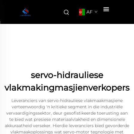
AF
servo-hidrauliese
vlakmakingmasjienverkopers
Leveranciers van servo-hidrauliese vlakmaakmasjiene
verteenwoordig 'n kritieke segment in die industriële
vervaardigingssektor, deur gesofistikeerde toerusting aan
te bied wat presiese materiaalvlakheid en dimensionele
akkuraatheid verseker. Hierdie leveranciers bied gevorderde
vlakmaakoplossings wat servo-motor tegnologie met