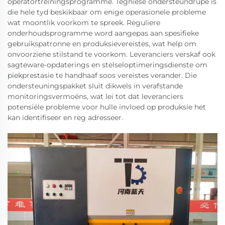
operatortreiningsprogramme. Tegniese ondersteundrupe is
die hele tyd beskikbaar om enige operasionele probleme
wat moontlik voorkom te spreek. Reguliere
onderhoudsprogramme word aangepas aan spesifieke
gebruikspatronne en produksievereistes, wat help om
onvoorziene stilstand te voorkom. Leveranciers verskaf ook
sagteware-opdaterings en stelseloptimeringsdienste om
piekprestasie te handhaaf soos vereistes verander. Die
ondersteuningspakket sluit dikwels in verafstande
monitoringsvermoëns, wat lei tot dat leveranciers
potensiële probleme voor hulle invloed op produksie het
kan identifiseer en reg adresseer.