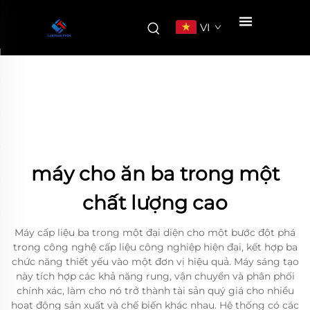
VI
máy cho ăn ba trong một
chất lượng cao
Máy cấp liệu ba trong một đại diện cho một bước đột phá
trong công nghệ cấp liệu công nghiệp hiện đại, kết hợp ba
chức năng thiết yếu vào một đơn vị hiệu quả. Máy sáng tạo
này tích hợp các khả năng rung, vận chuyển và phân phối
chính xác, làm cho nó trở thành tài sản quý giá cho nhiều
hoạt động sản xuất và chế biến khác nhau. Hệ thống có các