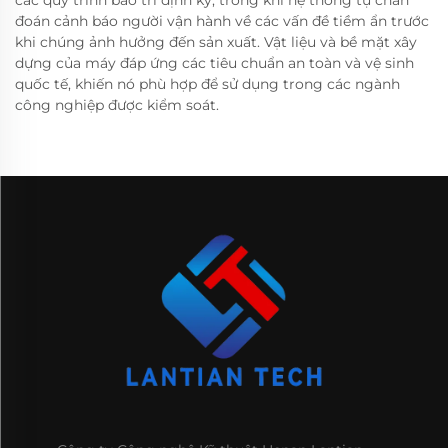
đoán cảnh báo người vận hành về các vấn đề tiềm ẩn trước
khi chúng ảnh hưởng đến sản xuất. Vật liệu và bề mặt xây
dựng của máy đáp ứng các tiêu chuẩn an toàn và vệ sinh
quốc tế, khiến nó phù hợp để sử dụng trong các ngành
công nghiệp được kiểm soát.