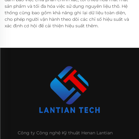
sản phẩm và tối đa hóa việc sử dụng nguyên liệu thô. Hệ
thống cũng bao gồm khả năng ghi lại dữ liệu toàn diện,
cho phép người vận hành theo dõi các chỉ số hiệu suất và
xác định cơ hội để cải thiện hiệu suất thêm.
Công ty Công nghệ Kỹ thuật Henan Lantian