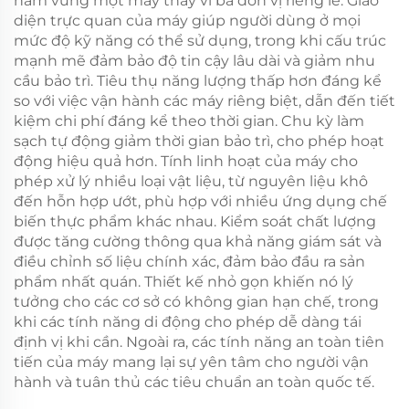
nắm vững một máy thay vì ba đơn vị riêng lẻ. Giao
diện trực quan của máy giúp người dùng ở mọi
mức độ kỹ năng có thể sử dụng, trong khi cấu trúc
mạnh mẽ đảm bảo độ tin cậy lâu dài và giảm nhu
cầu bảo trì. Tiêu thụ năng lượng thấp hơn đáng kể
so với việc vận hành các máy riêng biệt, dẫn đến tiết
kiệm chi phí đáng kể theo thời gian. Chu kỳ làm
sạch tự động giảm thời gian bảo trì, cho phép hoạt
động hiệu quả hơn. Tính linh hoạt của máy cho
phép xử lý nhiều loại vật liệu, từ nguyên liệu khô
đến hỗn hợp ướt, phù hợp với nhiều ứng dụng chế
biến thực phẩm khác nhau. Kiểm soát chất lượng
được tăng cường thông qua khả năng giám sát và
điều chỉnh số liệu chính xác, đảm bảo đầu ra sản
phẩm nhất quán. Thiết kế nhỏ gọn khiến nó lý
tưởng cho các cơ sở có không gian hạn chế, trong
khi các tính năng di động cho phép dễ dàng tái
định vị khi cần. Ngoài ra, các tính năng an toàn tiên
tiến của máy mang lại sự yên tâm cho người vận
hành và tuân thủ các tiêu chuẩn an toàn quốc tế.