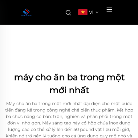
VI
máy cho ăn ba trong một
mới nhất
Máy cho ăn ba trong một mới nhất đại diện cho một bước
tiến đáng kể trong công nghệ chế biến thực phẩm, kết hợp
ba chức năng cơ bản: trộn, nghiền và phân phối trong một
đơn vị nhỏ gọn. Máy sáng tạo này có hộp chứa inox dung
lượng cao có thể xử lý lên đến 50 pound vật liệu mỗi giờ,
khiến nó trở nên lý tưởng cho cả ứng dụng quy mô nhỏ và