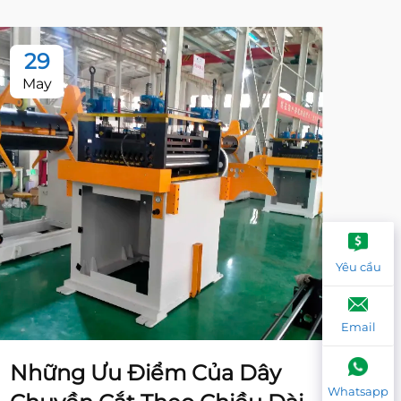
29
2
May
Ma
Yêu cầu
Email
Những Ưu Điểm Của Dây
Nh
Whatsapp