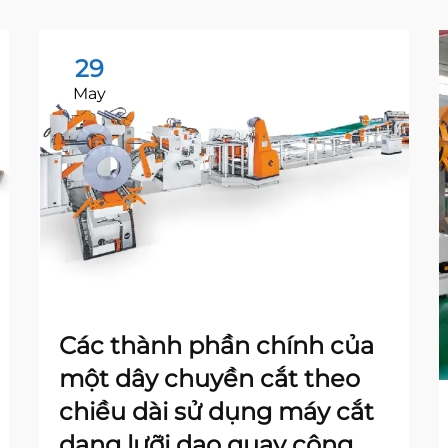
29
May
Các thành phần chính của
một dây chuyền cắt theo
chiều dài sử dụng máy cắt
dạng lưỡi dao quay công