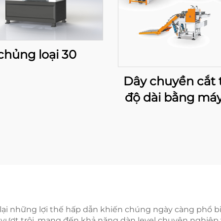
chủng loại 30
Dây chuyền cắt 
độ dài bằng máy
dao đu đưa công
lớn
ại những lợi thế hấp dẫn khiến chúng ngày càng phổ biế
 vượt trội, mang đến khả năng dàn level chuyên nghiệp 