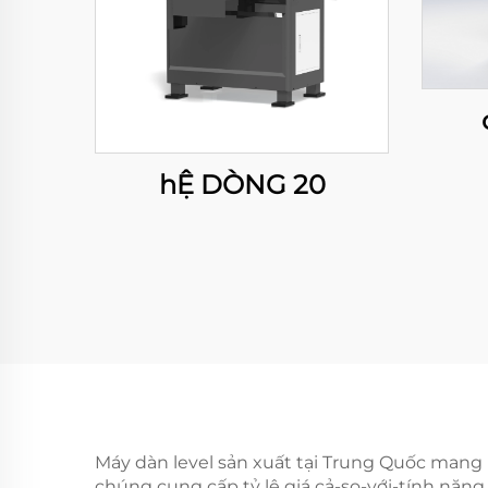
hỆ DÒNG 20
Máy dàn level sản xuất tại Trung Quốc mang l
chúng cung cấp tỷ lệ giá cả-so-với-tính năng