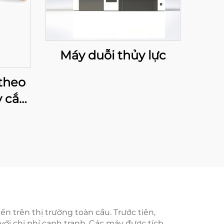
Máy duỗi thủy lực
theo
 cắt
 suất
n trên thị trường toàn cầu. Trước tiên,
với chi phí cạnh tranh. Các máy được tích