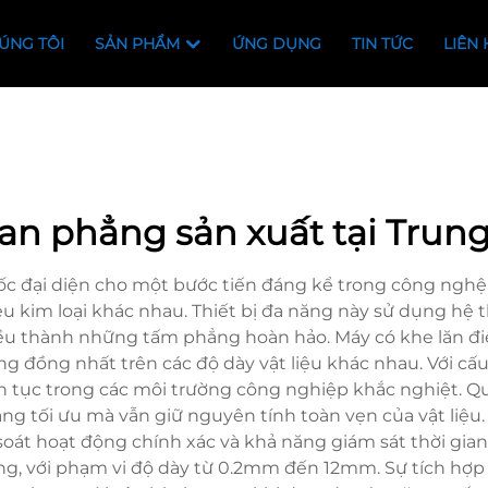
ÚNG TÔI
SẢN PHẨM
ỨNG DỤNG
TIN TỨC
LIÊN 
an phẳng sản xuất tại Trun
c đại diện cho một bước tiến đáng kể trong công nghệ c
iệu kim loại khác nhau. Thiết bị đa năng này sử dụng hệ 
ều thành những tấm phẳng hoàn hảo. Máy có khe lăn điề
ng đồng nhất trên các độ dày vật liệu khác nhau. Với c
ên tục trong các môi trường công nghiệp khắc nghiệt. Q
hẳng tối ưu mà vẫn giữ nguyên tính toàn vẹn của vật liệ
soát hoạt động chính xác và khả năng giám sát thời gian
ng, với phạm vi độ dày từ 0.2mm đến 12mm. Sự tích hợp