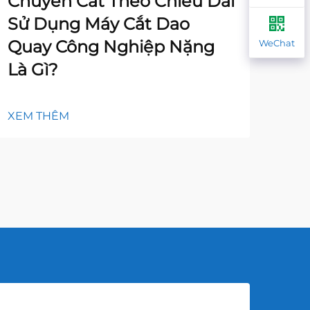
Chuyền Cắt Theo Chiều Dài
Mộ
Sử Dụng Máy Cắt Dao
Có
Quay Công Nghiệp Nặng
WeChat
Là Gì?
XEM
XEM THÊM