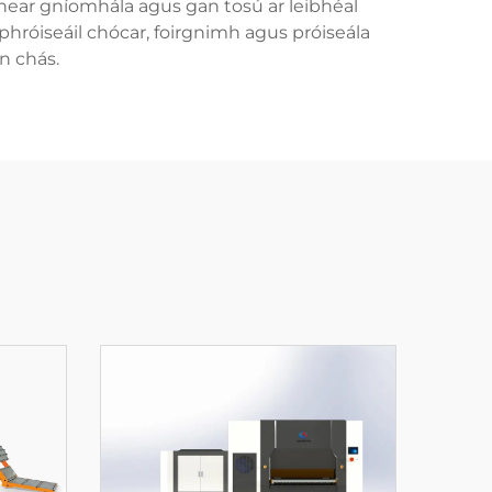
fhear gníomhála agus gan tosú ar leibhéal
phróiseáil chócar, foirgnimh agus próiseála
on chás.