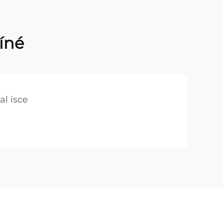
íné
al ísce