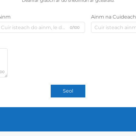
Déanfar glaoch ar do sheoilfidh ár gcearáid.
Ainm
Ainm na Cuideach
0/100
000
Seol