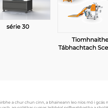
série 30
Tiomhnaith
Tábhachtach Sce
Cúnta Go Fa
irbhe a chur chun cinn, a bhaineann leo níos mó i gcás 
ach, ag soláthar cumas leibhéal prifheabhartha a sholáth