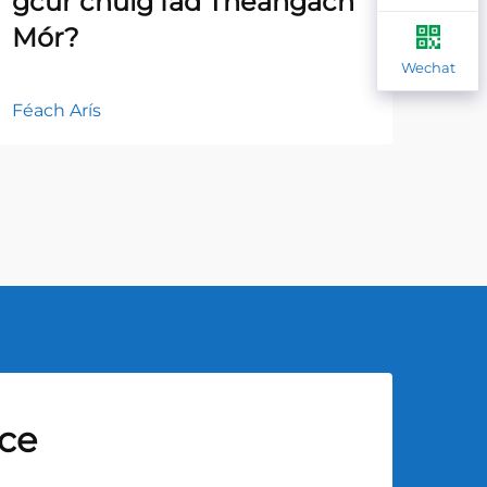
gcur chuig fad Theangach
Féi
Mór?
Gl
Wechat
Féach Arís
Féac
sce