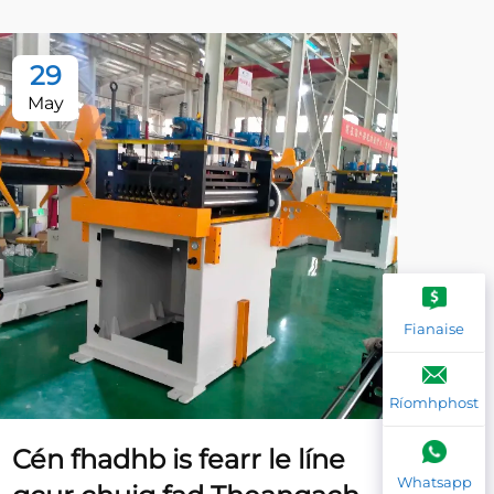
29
2
May
Ma
Fianaise
Ríomhphost
Cén fhadhb is fearr le líne
Cén
Whatsapp