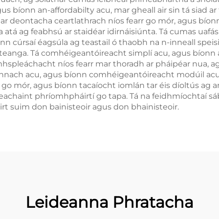
 bíonn an-affordabilty acu, mar gheall air sin tá siad ar 
éar deontacha ceartlathrach níos fearr go mór, agus bíon
atá ag feabhsú ar staidéar idirnáisiúnta. Tá cumas uafás
nn cúrsaí éagsúla ag teastail ó thaobh na n-inneall speisi
ach teanga. Tá comhéigeantóireacht simplí acu, agus bíon
hspleáchacht níos fearr mar thoradh ar pháipéar nua, a
roghnach acu, agus bíonn comhéigeantóireacht modúil acu 
go mór, agus bíonn tacaíocht iomlán tar éis díoltús ag 
seachaint phríomhpháirtí go tapa. Tá na feidhmíochtaí 
airt suim don bainisteoir agus don bhainisteoir.
Leideanna Phratacha