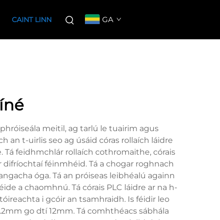
GA
CAINT LINN
íné
hróiseála meitil, ag tarlú le tuairim agus
n t-uirlis seo ag úsáid córas rollaích láidre
. Tá feidhmchlár rollaích cothromaithe, córais
 difríochtaí féinmhéid. Tá a chogar roghnach
angacha óga. Tá an próiseas leibhéalú againn
éide a chaomhnú. Tá córais PLC láidre ar na h-
ireachta i gcóir an tsamhraidh. Is féidir leo
 ó 0.2mm go dtí 12mm. Tá comhthéacs sábhála