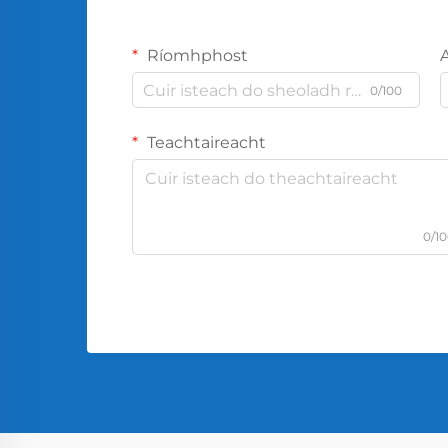
Ríomhphost
0/100
Teachtaireacht
0/1