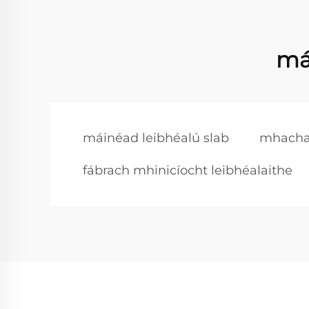
má
máinéad leibhéalú slab
mhachan
fábrach mhinicíocht leibhéalaithe