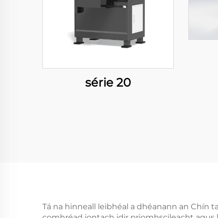
série 20
Tá na hinneall leibhéal a dhéanann an Chín ta
comhréad iontach idir priomhscileacht agus lu