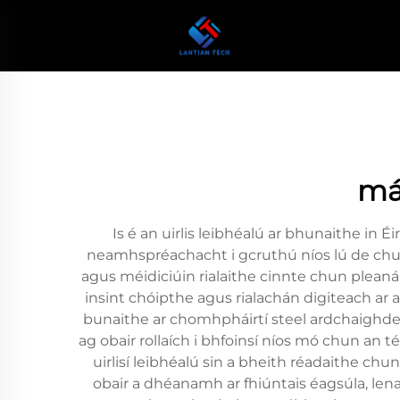
má
Is é an uirlis leibhéalú ar bhunaithe in 
neamhspréachacht i gcruthú níos lú de chuid 
agus méidiciúin rialaithe cinnte chun pleanái
insint chóipthe agus rialachán digiteach ar
bunaithe ar chomhpháirtí steel ardchaighdeá
ag obair rollaích i bhfoinsí níos mó chun an 
uirlisí leibhéalú sin a bheith réadaithe chu
obair a dhéanamh ar fhiúntais éagsúla, lena