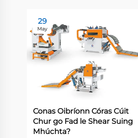
29
May
Conas Oibríonn Córas Cúit
Chur go Fad le Shear Suing
Mhúchta?