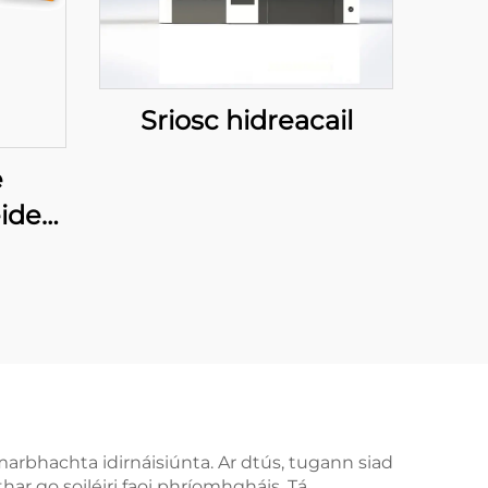
Sriosc hidreacail
e
ideal
d
marbhachta idirnáisiúnta. Ar dtús, tugann siad
ar go soiléiri faoi phríomhgháis. Tá