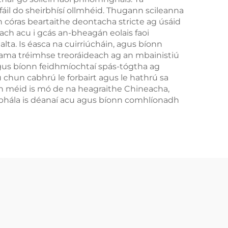
fáil do sheirbhísí ollmhéid. Thugann scileanna
n córas beartaithe deontacha stricte ag úsáid
ach acu i gcás an-bheagán eolais faoi
alta. Is éasca na cuirriúcháin, agus bíonn
n ama tréimhse treoráideach ag an mbainistiú
gus bíonn feidhmíochtaí spás-tógtha ag
chun cabhrú le forbairt agus le hathrú sa
an méid is mó de na heagraithe Chineacha,
sábhála is déanaí acu agus bíonn comhlíonadh