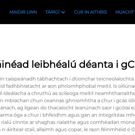
MAIDIR LINN
TÁIRGÍ
CUR IN AITHRIS
NUACHT
inéad leibhéalú déanta i gC
Éirín taispeánadh tábhachtach i dtionchar teicneolaíochta p
fadhbhratacht ar aon phríomhphobal meitil. Is oiliúnach a
l ídeálacha a chruthú as scileoga meitil neamhtharraithe
 an mbiachan chun ceannas ghníomhtha a chur i gcás idir
nach, ag ligean do thacaíocht leanúnach saor i gcóraí e
téarma óga a chur i bhfeidhm agus gan an integritéas mh
n rialú cinnte ar shaghas rialaithe agus comhéadan monató
 n-áirítear stail, allaimh agus copar, le raon féinmhéid