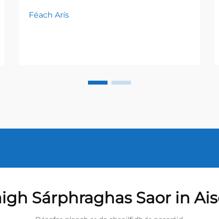
Féach Arís
igh Sárphraghas Saor in Ai