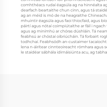
comhthéacs rudaí éagsúla ag na hinnéalta agus
dearfach beartaithe chun cinn, agus tá staid
ag an méid is mó de na heagraithe Chineacha 
mhuintir éagsúla agus faoi thiocfaid, agus bío
páirtí agus nótaí coimpiútaithe ar fáil i ng
agus ag minímhú ar chóras dúshláin. Tá neam
feabhsú ar chóstaí oibriúcháin. Tá forbairt 
todhchaí. Feabhsódh an-custaimer tacaíocht 
lena n-áirítear cinnteoireacht rómhara agus 
le staidéar sábhála idirnáisiúnta acu, ag tabh