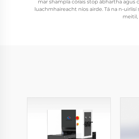
mar shampla córais stop ábhartha agus co
luachmhaireacht níos airde. Tá na n-uirlis
meitil,