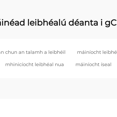
inéad leibhéalú déanta i gC
 chun an talamh a leibhéil
máiníocht leibhé
mhinicíocht leibhéal nua
máiníocht íseal