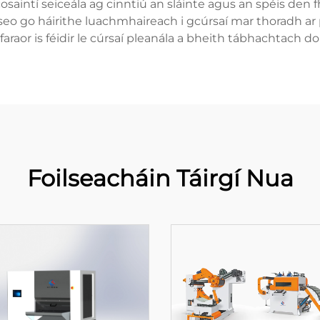
saintí seiceála ag cinntiú an sláinte agus an spéis den 
í seo go háirithe luachmhaireach i gcúrsaí mar thoradh ar 
 faraor is féidir le cúrsaí pleanála a bheith tábhachtach d
Foilseacháin Táirgí Nua