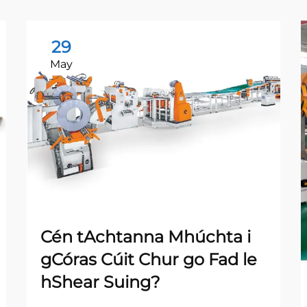
29
May
Cén tAchtanna Mhúchta i
gCóras Cúit Chur go Fad le
hShear Suing?