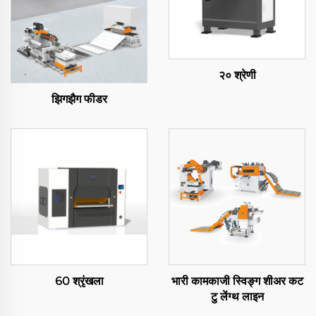
२० श्रेणी
झिगझैग फीडर
60 श्रृंखला
भारी कामकाजी स्विङ्ग शीअर कट
टु लेंग्थ लाइन