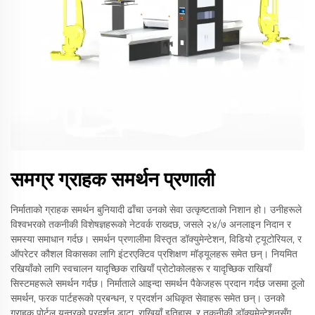
समग्र ग्राहक समर्थन प्रणाली
निर्माताको ग्राहक समर्थन बुनियादी ढाँचा उनको सेवा उत्कृष्टताको निशान हो। उनीहरूले
विश्वभरको तकनीकी विशेषज्ञहरूको नेटवर्क राख्दछ, जसले २४/७ अनलाइन निदान र
समस्या समाधान गर्दछ। समर्थन प्रणालीमा विस्तृत डॉक्युमेन्टेशन, विडियो ट्यूटोरियल, र
ऑपरेटर कौशल विकासका लागि इंटरएक्टिव प्रशिक्षण मॉड्यूलहरू समेत छन्। नियमित
रखियाँको लागि स्वचालन यादृच्छिक राखियाँ प्रोटोकोलहरू र यादृच्छिक राखियाँ
सिस्टमहरूले समर्थन गर्दछ। निर्माताले आइन्दा समर्थन पैकेजहरू प्रदान गर्दछ जसमा ठूलो
समर्थन, फरक पार्टहरूको प्रबन्धन, र प्रदर्शन अधिकृत सेवाहरू समेत छन्। उनको
ग्राहक पोर्टल यन्त्रको प्रदर्शन डाटा, राखियाँ इतिहास, र तकनीकी डॉक्युमेन्टेशनसँग