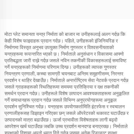
मोटा प्लेट समानता यन्त्र निर्माता को बाजार मा उनीहरूलाई अलग गर्दछ कि
केही विशेष फाइदाहरू प्रदान गर्दछ। पहिले, उनीहरूको इंजिनियरिङ र
निर्माणमा विस्तृत अनुभव उपयुक्त निर्माण गुणस्तर र विश्वसनीयताको
यन्त्रहरूमा रूपान्तरित भएको छ। निर्माताले अनुसंधान र विकासमा आफ्नो
प्रतिबद्धता जारी राख्ने गर्दछ जसले नविन तकनीकी विकासहरूलाई समाविष्ट
गर्ने यन्त्रहरूको निर्माणमा परिणाम दिन्छ। उनीहरूको व्यापक गुणस्तर
नियन्त्रण प्रणाली, कच्चा सामग्री चयनबाट अन्तिम समुहणीसम्म, निरन्तर
प्रदर्शन र थाहिर देखाउँछ। निर्माताले अन्तर्राष्ट्रिय सेवा नेटवर्क प्रदान गर्दछ
जसले ग्राहकहरूको स्थितिहरूमा समयमा प्रतिक्रिया र दक्ष तकनीकी
समर्थन प्रदान गर्दछ। उनीहरूले विशेष उत्पादन आवश्यकताहरूमा अनुकूलित
गर्ने समाधानहरू प्रदान गर्दछ जसले विभिन्न अनुप्रयोगहरूमा अनुकूल
प्रदर्शन सुनिश्चित गर्दछ। यन्त्रहरू उपयोगकर्तामिति इंटरफेस र स्वचालन
प्रणालीहरूसह डिझाइन गरिएका छन् जसले ऑपरेटरको थकावट घटाउँदछ र
उत्पादनको मात्रा बढाउँदछ। ऊर्जा प्रभावीता विशेषताहरू लागी बढ्दो
आपरेशन खर्च घटाउँदछ जबकि उच्च प्रदर्शन मानदण्ड बनाएरख्छ। निर्माताले
सुरक्षाको दिशामा अपनो ध्यान दिने गर्दछ जसमा अनेक रिडन्डन्ट सुरक्षा