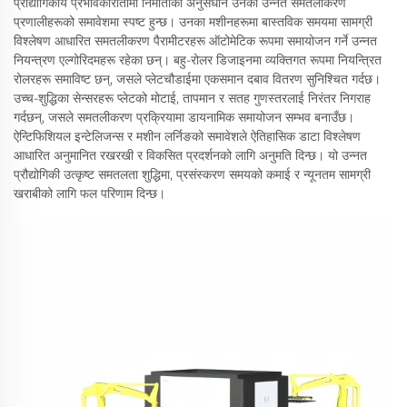
प्रौद्योगिकीय प्रभावकारीतामा निर्माताको अनुसंधान उनका उन्नत समतलीकरण
प्रणालीहरूको समावेशमा स्पष्ट हुन्छ। उनका मशीनहरूमा बास्तविक समयमा सामग्री
विश्लेषण आधारित समतलीकरण पैरामीटरहरू ऑटोमेटिक रूपमा समायोजन गर्ने उन्नत
नियन्त्रण एल्गोरिदमहरू रहेका छन्। बहु-रोलर डिजाइनमा व्यक्तिगत रूपमा नियन्त्रित
रोलरहरू समाविष्ट छन्, जसले प्लेटचौडाईमा एकसमान दबाव वितरण सुनिश्चित गर्दछ।
उच्च-शुद्धिका सेन्सरहरू प्लेटको मोटाई, तापमान र सतह गुणस्तरलाई निरंतर निगराह
गर्दछन्, जसले समतलीकरण प्रक्रियामा डायनामिक समायोजन सम्भव बनाउँछ।
ऐन्टिफिशियल इन्टेलिजन्स र मशीन लर्निङको समावेशले ऐतिहासिक डाटा विश्लेषण
आधारित अनुमानित रखरखी र विकसित प्रदर्शनको लागि अनुमति दिन्छ। यो उन्नत
प्रौद्योगिकी उत्कृष्ट समतलता शुद्धिमा, प्रसंस्करण समयको कमाई र न्यूनतम सामग्री
खराबीको लागि फल परिणाम दिन्छ।