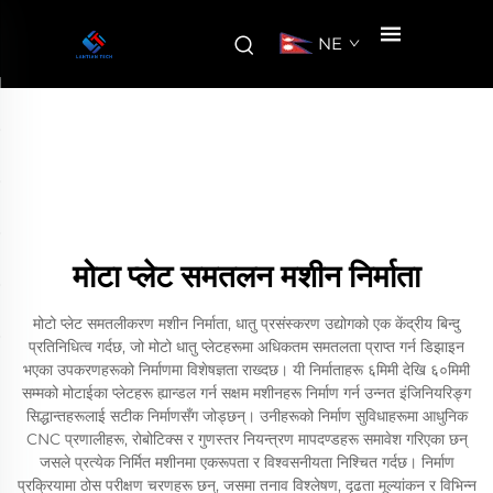
NE
मोटा प्लेट समतलन मशीन निर्माता
मोटो प्लेट समतलीकरण मशीन निर्माता, धातु प्रसंस्करण उद्योगको एक केंद्रीय बिन्दु
प्रतिनिधित्व गर्दछ, जो मोटो धातु प्लेटहरूमा अधिकतम समतलता प्राप्त गर्न डिझाइन
भएका उपकरणहरूको निर्माणमा विशेषज्ञता राख्दछ। यी निर्माताहरू ६मिमी देखि ६०मिमी
सम्मको मोटाईका प्लेटहरू ह्यान्डल गर्न सक्षम मशीनहरू निर्माण गर्न उन्नत इंजिनियरिङ्ग
सिद्धान्तहरूलाई सटीक निर्माणसँग जोड्छन्। उनीहरूको निर्माण सुविधाहरूमा आधुनिक
CNC प्रणालीहरू, रोबोटिक्स र गुणस्तर नियन्त्रण मापदण्डहरू समावेश गरिएका छन्
जसले प्रत्येक निर्मित मशीनमा एकरूपता र विश्वसनीयता निश्चित गर्दछ। निर्माण
प्रक्रियामा ठोस परीक्षण चरणहरू छन्, जसमा तनाव विश्लेषण, दृढता मूल्यांकन र विभिन्न