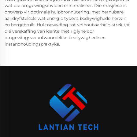
wat die omgewingsinvloed minimaliseer. Die masjiene is
ontwerp vir optimale hulpbronnutering, met hernubare
aandryfstelsels wat energie tydens bedrywighede herwin
en hergebruik. Hul toewyding tot volhoubaarheid strek tot
die verskaffing van klante met riglyne oor
omgewingsverantwoordelike bedrywighede en
instandhoudingspraktyke.