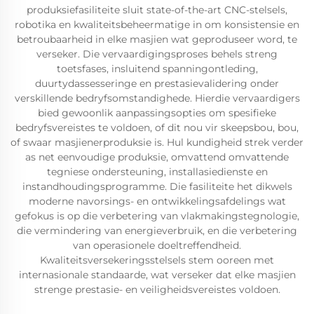
produksiefasiliteite sluit state-of-the-art CNC-stelsels,
robotika en kwaliteitsbeheermatige in om konsistensie en
betroubaarheid in elke masjien wat geproduseer word, te
verseker. Die vervaardigingsproses behels streng
toetsfases, insluitend spanningontleding,
duurtydassesseringe en prestasievalidering onder
verskillende bedryfsomstandighede. Hierdie vervaardigers
bied gewoonlik aanpassingsopties om spesifieke
bedryfsvereistes te voldoen, of dit nou vir skeepsbou, bou,
of swaar masjienerproduksie is. Hul kundigheid strek verder
as net eenvoudige produksie, omvattend omvattende
tegniese ondersteuning, installasiedienste en
instandhoudingsprogramme. Die fasiliteite het dikwels
moderne navorsings- en ontwikkelingsafdelings wat
gefokus is op die verbetering van vlakmakingstegnologie,
die vermindering van energieverbruik, en die verbetering
van operasionele doeltreffendheid.
Kwaliteitsversekeringsstelsels stem ooreen met
internasionale standaarde, wat verseker dat elke masjien
strenge prestasie- en veiligheidsvereistes voldoen.