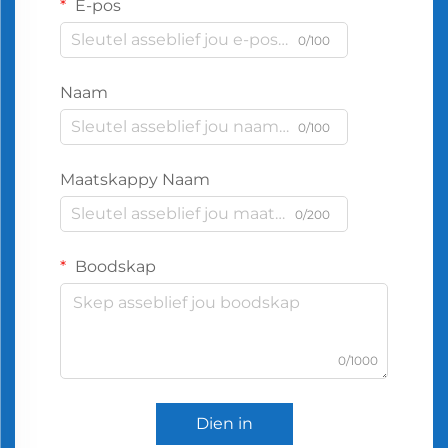
E-pos
0/100
Naam
0/100
Maatskappy Naam
0/200
Boodskap
0/1000
Dien in