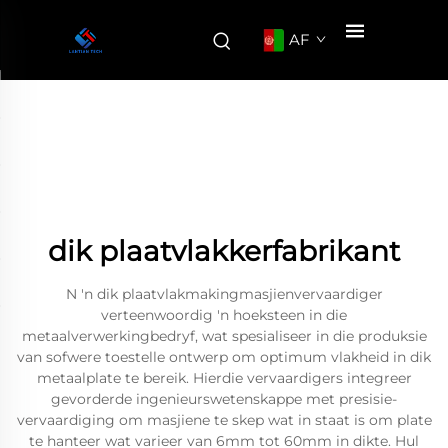
AF
dik plaatvlakkerfabrikant
N 'n dik plaatvlakmakingmasjienvervaardiger
verteenwoordig 'n hoeksteen in die
metaalverwerkingbedryf, wat spesialiseer in die produksie
van sofwere toestelle ontwerp om optimum vlakheid in dik
metaalplate te bereik. Hierdie vervaardigers integreer
gevorderde ingenieurswetenskappe met presisie-
vervaardiging om masjiene te skep wat in staat is om plate
te hanteer wat varieer van 6mm tot 60mm in dikte. Hul