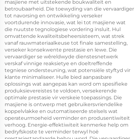
masjiene met uitstekende boukwaliteit en
betroubaarheid. Die toewyding van die vervaardiger
tot navorsing en ontwikkeling verseker
voortdurende innovasie, wat lei tot masjiene wat
die nuutste tegnologiese vordering insluit. Hul
omvattende kwaliteitsbeheersisteem, wat strek
vanaf rauwmateriaalkeuse tot finale samestelling,
verseker konsekwente prestasie en lewe. Die
vervaardiger se wêreldwyde dienstesnetwerk
verskaf vinnige reaksietye en doeltreffende
tegniese ondersteuning, wat potensiële styftyd vir
klante minimaliseer. Hulle bied aanpasbare
oplossings wat aangepas kan word om spesifieke
produksievereistes te voldoen, versekerende
optimale prestasie vir verskeie toepassings. Die
masjiene is ontwerp met gebruikersvriendelike
koppelvlakke en outomatiseerde stelsels wat
operateurmoeheid verminder en produsentiwiteit
verhoog. Energie-effektiwiteit kenmerke help om
bedryfskoste te verminder terwyl hoë
prestasiestandaarde behou word. Die vervaardiger