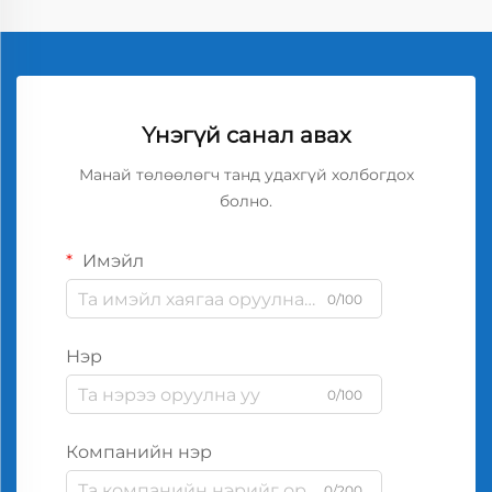
Үнэгүй санал авах
Манай төлөөлөгч танд удахгүй холбогдох
болно.
Имэйл
0/100
Нэр
0/100
Компанийн нэр
0/200