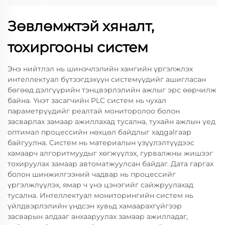
Зөвлөмжтэй хяналт,
тохиргооны систем
Энэ нийтлэл нь шинэчлэлийн хамгийн үргэлжлэх
интеллектуал бүтээгдэхүүн системүүдийг ашигласан
бөгөөд дэлгүүрийн тэнцвэрлэлийн ажлыг эрс өөрчилж
байна. Үнэт засагчийн PLC систем нь чухал
параметрүүдийг реалтай мониторолоо болон
засварлах замаар ажиллахад тусална, тухайн ажлын үед
оптимал процессийн нөхцөл байдлыг хадgalгаар
байгуулна. Систем нь материалын үзүүлэлтүүдээс
хамаарч алгоритмуудыг хөгжүүлэх, гурвалжны жишээг
тохируулах замаар автоматжуулсан байдаг. Дата гаргах
болон шинжилгээний чадвар нь процессийг
үргэлжлүүлэх, ямар ч үнэ цэнэгийг сайжруулахад
тусална. Интеллектуал мониторингийн систем нь
үйлдвэрлэлийн үндсэн хувьд хамаарахгүйгээр
засварын алдааг анхааруулах замаар ажилладаг,