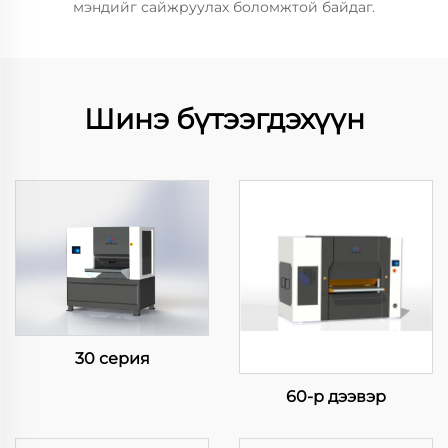
мэндийг сайжруулах боломжтой байдаг.
Шинэ бүтээгдэхүүн
30 серия
60-р дээвэр