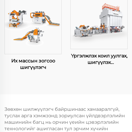
Үргэлжлэх коил уулгах,
Их массын зогсоо
шигүүлэх
шигүүлэгч
үйлдвэрлэлийн мөр
Зөвхөн шилжүүлэгч байршинаас хамааралгүй,
туслах арга хэмжээнд зориулсан үйлдвэрлэлийн
машинийн багц нь орчин үеийн цэвэрлэлийн
технологийг ашигласан тул эрчим хүчийн