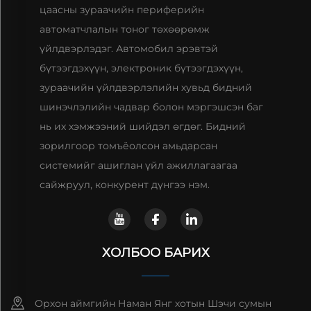
цаасны зураачийн периферийн
автоматчлалын тоног төхөөрөмж
үйлдвэрлэдэг. Автомобил эрэвтэй
бүтээгдэхүүн, электроник бүтээгдэхүүн,
зураачийн үйлдвэрлэлийн хувьд бидний
шинэчлэлийн чадвар болон мэргэшсэн баг
нь их хэмжээний шийдэл өгдөг. Бидний
зорилгоор томъёолсон амьдарсан
системийг ашиглан үйл ажиллагаагаа
сайжруул, конкурент дүнгээ нэм.
ХОЛБОО БАРИХ
Орхон аймгийн Наман Янг хотын Шэчи сумын