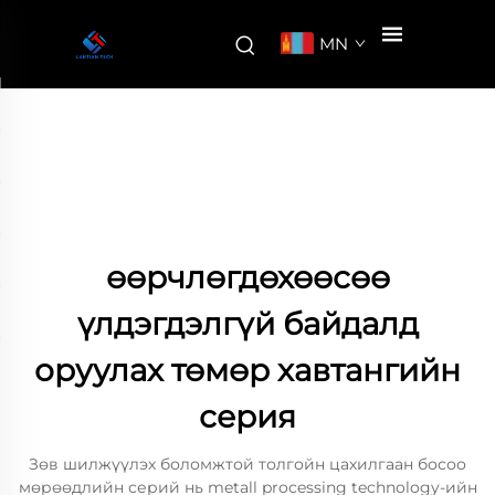
MN
өөрчлөгдөхөөсөө
үлдэгдэлгүй байдалд
оруулах төмөр хавтангийн
серия
Зөв шилжүүлэх боломжтой толгойн цахилгаан босоо
мөрөөдлийн серий нь metall processing technology-ийн