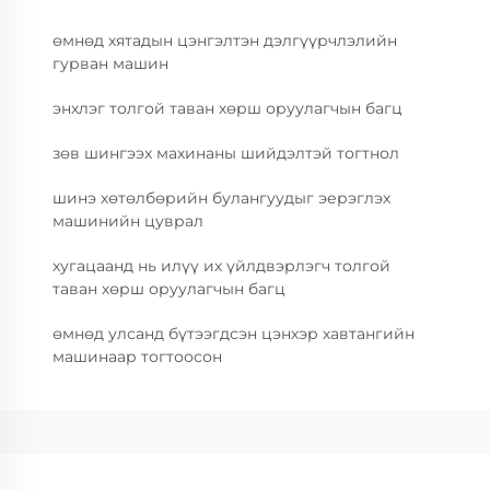
өмнөд хятадын цэнгэлтэн дэлгүүрчлэлийн
гурван машин
энхлэг толгой таван хөрш оруулагчын багц
зөв шингээх махинаны шийдэлтэй тогтнол
шинэ хөтөлбөрийн булангуудыг эерэглэх
машинийн цуврал
хугацаанд нь илүү их үйлдвэрлэгч толгой
таван хөрш оруулагчын багц
өмнөд улсанд бүтээгдсэн цэнхэр хавтангийн
машинаар тогтоосон