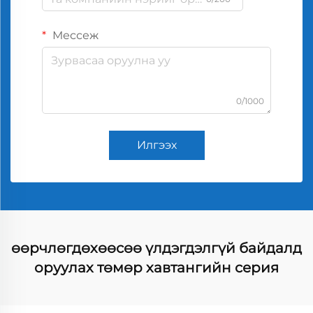
Мессеж
0/1000
Илгээх
өөрчлөгдөхөөсөө үлдэгдэлгүй байдалд
оруулах төмөр хавтангийн серия