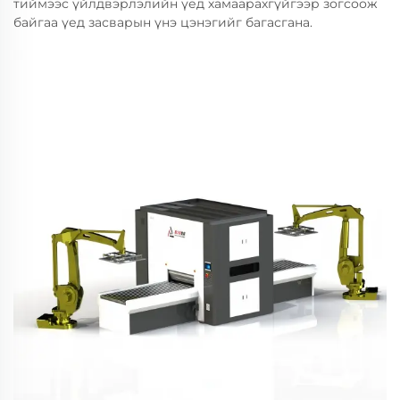
тиймээс үйлдвэрлэлийн үед хамаарахгүйгээр зогсоож
байгаа үед засварын үнэ цэнэгийг багасгана.