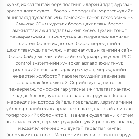
хувьд их сэтгэцтэй өөрчлөлтийг илэрхийлдэг, зургаан
аргаар ялгаруулсан босоо мөрөөдлийн хэрэгслүүдийг
ашиглахад тусалдаг. Энэ томоохон тоног төхөөрөмж нь
6мм-ээс 60мм хүртэлх босоо цахилгаан босоог
амжилттай ажилладаг байхыг хүсье. Тухайн тоног
төхөөрөмжийн шинэ эрдэнэ нь гидравлик өөрчлөх
систем болон их дотоод босоо мөрөөдлийн
цахилгаануудыг агуулж, материалуудын хамгийн сайн
босоо байдлыг хамгийн сайн байдлаар үзүүлдэг. PLC
control system-ийн хүчирхэг аргаар ажилтнууд
роллерийн нягтрал, орж ирэх хурд, мөрөөдлийн
өндөртэй холбоотой параметрүүдийг зөвхөн зөв
засварлах боломжтой. Серийн хувьд их тоног
төхөөрөмж, томоохон гар утасны ажиллагааг хангаж
чаддаг бөгөөд зургаан аргаар ялгаруулсан босоо
мөрөөдлийн дотоод байдлыг хадгалдаг. Хэрэглэгчийн
үйлдвэрлэлийн хязгаарлагдсан шаардлагатай адилхан
тохиргоо хийх боломжтой. Навчлан судалгааны систем
нь ажиллах үед параметрүүдийн тухай реаль хугацаанд
мэдээлэл өгөхөөр үр дүнтэй гаралтыг хангах
боломжийг олгодог. Мөн серийн хувьд ажилтны эрүүл