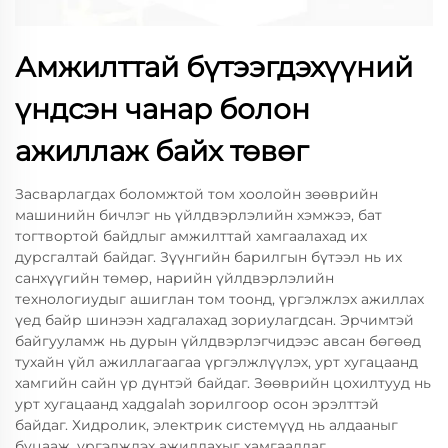
Амжилттай бүтээгдэхүүний
үндсэн чанар болон
ажиллаж байх төвөг
Засварлагдах боломжтой том хоолойн зөөврийн
машинийн бичлэг нь үйлдвэрлэлийн хэмжээ, бат
тогтвортой байдлыг амжилттай хамгаалахад их
дурсгалтай байдаг. Зүүнгийн барилгын бүтээл нь их
санхүүгийн төмөр, нарийн үйлдвэрлэлийн
технологиудыг ашиглан том тоонд, үргэлжлэх ажиллах
үед байр шинээн хадгалахад зориулагдсан. Эрчимтэй
байгууламж нь дурын үйлдвэрлэгчидээс авсан бөгөөд
тухайн үйл ажиллагаагаа үргэлжлүүлэх, урт хугацаанд
хамгийн сайн үр дүнтэй байдаг. Зөөврийн цохилтууд нь
урт хугацаанд хадgalah зорилгоор осон эрэлттэй
байдаг. Хидролик, электрик системүүд нь алдааныг
буцааж, үргэлжлэх ажиллахыг хамгаалдаг.