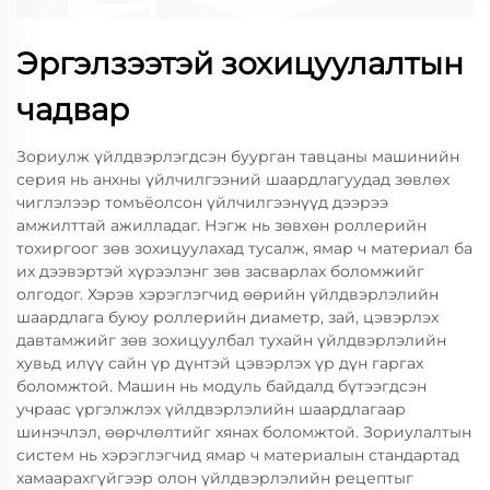
Эргэлзээтэй зохицуулалтын
чадвар
Зориулж үйлдвэрлэгдсэн буурган тавцаны машинийн
серия нь анхны үйлчилгээний шаардлагуудад зөвлөх
чиглэлээр томъёолсон үйлчилгээнүүд дээрээ
амжилттай ажилладаг. Нэгж нь зөвхөн роллерийн
тохиргоог зөв зохицуулахад тусалж, ямар ч материал ба
их дээвэртэй хүрээлэнг зөв засварлах боломжийг
олгодог. Хэрэв хэрэглэгчид өөрийн үйлдвэрлэлийн
шаардлага буюу роллерийн диаметр, зай, цэвэрлэх
давтамжийг зөв зохицуулбал тухайн үйлдвэрлэлийн
хувьд илүү сайн үр дүнтэй цэвэрлэх үр дүн гаргах
боломжтой. Машин нь модуль байдалд бүтээгдсэн
учраас үргэлжлэх үйлдвэрлэлийн шаардлагаар
шинэчлэл, өөрчлөлтийг хянах боломжтой. Зориулалтын
систем нь хэрэглэгчид ямар ч материалын стандартад
хамаарахгүйгээр олон үйлдвэрлэлийн рецептыг