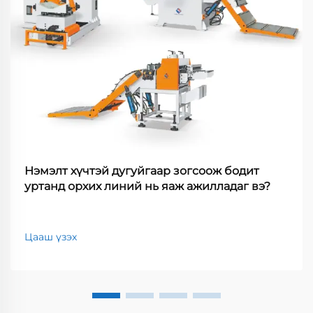
Нэмэлт хүчтэй дугуйгаар зогсоож бодит
уртанд орхих линий нь яаж ажилладаг вэ?
Цааш үзэх