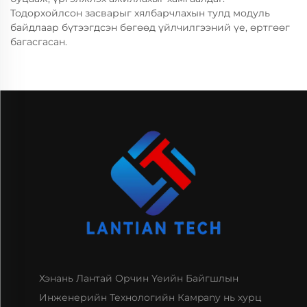
Тодорхойлсон засварыг хялбарчлахын тулд модуль
байдлаар бүтээгдсэн бөгөөд үйлчилгээний үе, өртгөөг
багасгасан.
Хэнань Лантай Орчин Үеийн Байгшлын
Инженерийн Технологийн Камpany нь хурц