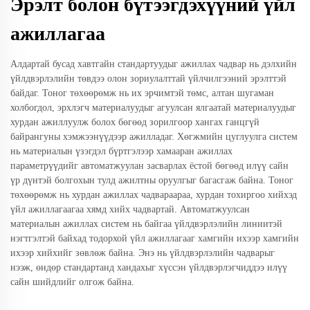
Эрэлт болон бүтээгдэхүүний үйл
ажиллагаа
Алдартай бусад хавтгайн стандартуудыг ажиллах чадвар нь дэлхийн
үйлдвэрлэлийн төвдээ олон зориулалттай үйлчилгээний эрэлттэй
байдаг. Тоног төхөөрөмж нь их эрчимтэй төмс, алтан шугаман
холбогдол, эрхлэгч материалуудыг агуулсан ялгаатай материалуудыг
хурдан ажиллуулж болох бөгөөд зорилгоор хангах ганцгүй
байрангуны хэмжээнүүдээр ажилладаг. Хөгжмийн цуглуулга систем
нь материалын үзэгдэл бүртгэлээр хамааран ажиллах
параметрүүдийг автоматжуулан засварлах ёстой бөгөөд илүү сайн
үр дүнтэй болгохын тулд ажилтны оруулгыг багасгаж байна. Тоног
төхөөрөмж нь хурдан ажиллах чадвараараа, хурдан тохиргоо хийхэд
үйл ажиллагаагаа хямд хийх чадвартай. Автоматжуулсан
материалын ажиллах систем нь байгаа үйлдвэрлэлийн линиитэй
нэгтгэлтэй байхад тодорхой үйл ажиллагааг хамгийн ихээр хамгийн
ихээр хийхийг зөвлөж байна. Энэ нь үйлдвэрлэлийн чадварыг
нээж, өндөр стандартанд хандахыг хүссэн үйлдвэрлэгчиддээ илүү
сайн шийдлийг олгож байна.