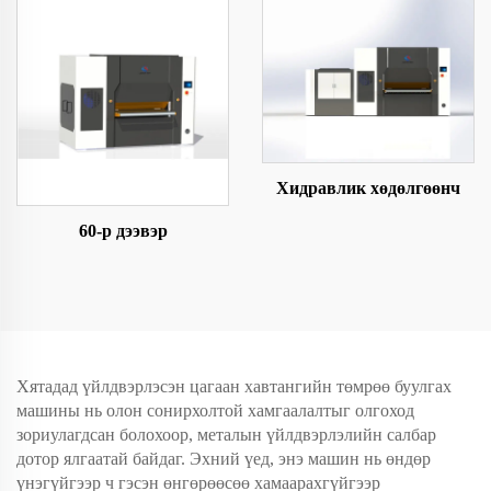
Хидравлик хөдөлгөөнч
60-р дээвэр
Хятадад үйлдвэрлэсэн цагаан хавтангийн төмрөө буулгах
машины нь олон сонирхолтой хамгаалалтыг олгоход
зориулагдсан болохоор, металын үйлдвэрлэлийн салбар
дотор ялгаатай байдаг. Эхний үед, энэ машин нь өндөр
үнэгүйгээр ч гэсэн өнгөрөөсөө хамаарахгүйгээр