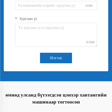
0/200
Зургаан үг
0/1000
Илгээх
өмнөд улсанд бүтээгдсэн цэнхэр хавтангийн
машинаар тогтоосон