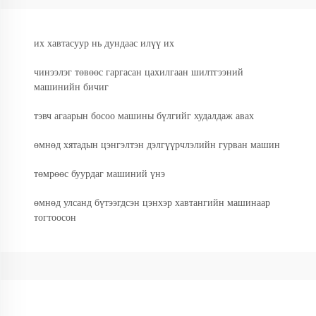
их хавтасуур нь дундаас илүү их
чинээлэг төвөөс гаргасан цахилгаан шилтгээний
машинийн бичиг
тэвч агаарын босоо машины бүлгийг худалдаж авах
өмнөд хятадын цэнгэлтэн дэлгүүрчлэлийн гурван машин
төмрөөс буурдаг машиний үнэ
өмнөд улсанд бүтээгдсэн цэнхэр хавтангийн машинаар
тогтоосон