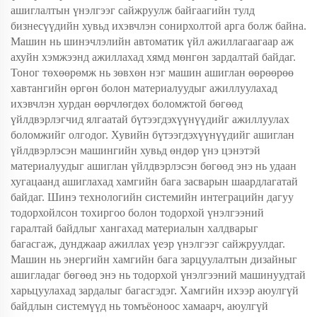
ашиглалтын үнэлгээг сайжруулж байгаагийн тулд
бизнесүүдийн хувьд ихэвчлэн сонирхолтой арга болж байна.
Машин нь шинэчлэлийн автоматик үйл ажиллагаагаар аж
ахуйн хэмжээнд ажиллахад хямд мөнгөн зардалтай байдаг.
Тоног төхөөрөмж нь зөвхөн нэг машин ашиглан өөрөөрөө
хавтангийн өргөн болон материалуудыг ажиллуулахад
ихэвчлэн хурдан өөрчлөгдөх боломжтой бөгөөд
үйлдвэрлэгчид ялгаатай бүтээгдэхүүнүүдийг ажиллуулах
боломжийг олгодог. Хувийн бүтээгдэхүүнүүдийг ашиглан
үйлдвэрлэсэн машингийн хувьд өндөр үнэ цэнэтэй
материалуудыг ашиглан үйлдвэрлэсэн бөгөөд энэ нь удаан
хугацаанд ашиглахад хамгийн бага засварын шаардлагатай
байдаг. Шинэ технологийн системийн интеграцийн дагуу
тодорхойлсон тохиргоо болон тодорхой үнэлгээний
гаралтай байдлыг хангахад материалын халдварыг
багасгаж, дунджаар ажиллах үеэр үнэлгээг сайжруулдаг.
Машин нь энергийн хамгийн бага зарцуулалтын дизайныг
ашигладаг бөгөөд энэ нь тодорхой үнэлгээний машинуудтай
харьцуулахад зардалыг багасгэдэг. Хамгийн ихээр аюулгүй
байдлын системүүд нь томъёоноос хамаарч, аюулгүй