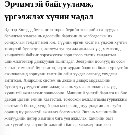
Эрчимтэй байгууламж,
үргэлжлэх хүчин чадал
Эдгээр Хятадад бүтээгдсэн төрөл бүрийн зөөврийн газруудын
барилгын хэмжээ нь одоогийн барихын ач холбогдолын их
сонирхлын тэмдэгт мөн юм. Түүний өргөн хэсэг нь үндсэн хүчтэй
төмөртэй бүтээгдсэн, жилүүд тус тусдаа ажиллах үед хэмжээнд
хандалттай байхыг хэрэгжүүлэх зорилгоор статик хандалтын
шинжилгээгээр дамжуулан ашигладаг. Зөөврийн цоолууд нь осон
хавтан төмөртэй бүтээгдсэн, эерэг хурдан бодисон болон урт үеийн
ажиллагаанд зориулан хамгийн сайн хүчдээ олгоход хямдлан
амтитсан. Хидролик систем нь дэлхий даяарх мэдээллийн
бүтээгдэхүүнүүдээс ашигладаг, энэ нь чухал ажиллагааны үед
хүчинтэй ажиллахыг зөвшөөрнө. Машиний үнэтэй барилга нь бие
даасан цагаан эмийн хавтастай, томоохон ажиллагааны гурвалжны
системтэй бөгөөд хүнд барилгын орчинд нууцлагдсан аж ахуйн
орчинд нуцаараагүй ажиллах боломжтой. Энэ нь машингийн
жилүүдийн дотор хамгийн бага үед ажиллах, хамгийн бага
санхүүгийн үнэ цэнийг хамгийн багаар хянахад тохирсон.