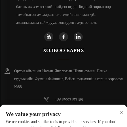
баг нь их хэмжээний шийдэл өгдөг. Бидний зорилгоор
томъёолсон амьдарсан системийг ашиглан үйл
ажиллагаагаа сайжруул, конкурент дүнгээ нэм.
ХОЛБОО БАРИХ
Орхон аймгийн Наман Янг хотын Шэчи сумын Панхе
гудамжийн Фумин байшинг, Вейси гудамжийн сарны хэрэгсэл
№88
+8615993153189
+86-13137795975
We value your privacy
We use cookies and similar tools to provide our services. If you don't
[email protected]