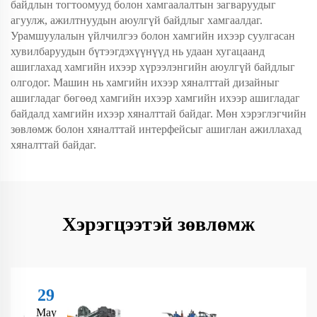
байдлын тогтоомууд болон хамгаалалтын загваруудыг
агуулж, ажилтнуудын аюулгүй байдлыг хамгаалдаг.
Урамшуулалын үйлчилгээ болон хамгийн ихээр суулгасан
хувилбаруудын бүтээгдэхүүнүүд нь удаан хугацаанд
ашиглахад хамгийн ихээр хүрээлэнгийн аюулгүй байдлыг
олгодог. Машин нь хамгийн ихээр хяналттай дизайныг
ашигладаг бөгөөд хамгийн ихээр хамгийн ихээр ашигладаг
байдалд хамгийн ихээр хяналттай байдаг. Мөн хэрэглэгчийн
зөвлөмж болон хяналттай интерфейсыг ашиглан ажиллахад
хяналттай байдаг.
Хэрэгцээтэй зөвлөмж
29
May