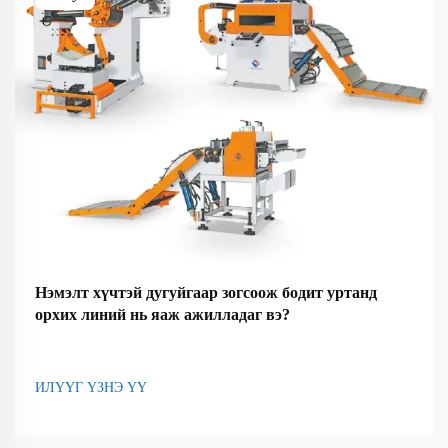
Нэмэлт хүчтэй дугуйгаар зогсоож бодит уртанд
орхих линий нь яаж ажилладаг вэ?
ИЛҮҮГ ҮЗНЭ ҮҮ