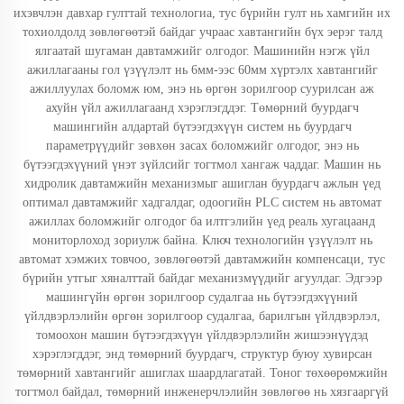
ихэвчлэн давхар гулттай технологиа, тус бүрийн гулт нь хамгийн их
тохиолдолд зөвлөгөөтэй байдаг учраас хавтангийн бүх эерэг талд
ялгаатай шугаман давтамжийг олгодог. Машинийн нэгж үйл
ажиллагааны гол үзүүлэлт нь 6мм-ээс 60мм хүртэлх хавтангийг
ажиллуулах боломж юм, энэ нь өргөн зорилгоор суурилсан аж
ахуйн үйл ажиллагаанд хэрэглэгддэг. Төмөрний буурдагч
машингийн алдартай бүтээгдэхүүн систем нь буурдагч
параметрүүдийг зөвхөн засах боломжийг олгодог, энэ нь
бүтээгдэхүүний үнэт зүйлсийг тогтмол хангаж чаддаг. Машин нь
хидролик давтамжийн механизмыг ашиглан буурдагч ажлын үед
оптимал давтамжийг хадгалдаг, одоогийн PLC систем нь автомат
ажиллах боломжийг олгодог ба илтгэлийн үед реаль хугацаанд
мониторлоход зориулж байна. Ключ технологийн үзүүлэлт нь
автомат хэмжих товчоо, зөвлөгөөтэй давтамжийн компенсаци, тус
бүрийн утгыг хяналттай байдаг механизмүүдийг агуулдаг. Эдгээр
машингүйн өргөн зорилгоор судалгаа нь бүтээгдэхүүний
үйлдвэрлэлийн өргөн зорилгоор судалгаа, барилгын үйлдвэрлэл,
томоохон машин бүтээгдэхүүн үйлдвэрлэлийн жишээнүүдэд
хэрэглэгддэг, энд төмөрний буурдагч, структур буюу хувирсан
төмөрний хавтангийг ашиглах шаардлагатай. Тоног төхөөрөмжийн
тогтмол байдал, төмөрний инженерчлэлийн зөвлөгөө нь хязгааргүй