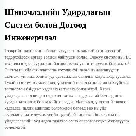
Шинэчлэлийн Удирдлагын
Систем болон Дотоод
Инженерчлэл
Тээврийн цахилгааны бодит үзүүлэлт нь хамгийн сонирхолтой,
тодорхойлсон аргаар зохион байгуулж болно. Энэхүү систем нь PLC
технологи дээр суурилсан бөгөөд ихэнх утгыг илрүүлэх боломжтой.
Систем нь үйл ажиллагаагаа явуулж буй дараа нь алдаануудыг
шалгаж, үйлчилгээний үед давтамжтай байдлыг хадгалахад тусална.
Тухайн систем нь материал, үндэсний өөрчлөлтөд хамаарахгүйгээр
тогтвортой байдлыг хадгалахад туслах боломжтой. Хэрэв
үйлдвэрлэгчид ямар ч өөрчлөлт хийх шаардлагатай бол тэднийг
хурдан засварлах боломжийг олгодог. Материал, үндэсний товчоог
хадгалах, дахин ашиглах боломжтой бөгөөд энэ нь үйл
ажиллагаагаа эхлүүлэх үеийн цагийг багасгана. Энэ систем нь
үйлдвэрлэлийн үед алдаа гарахаас өмнө операторуудыг мэдэгдүүлэх
боломжтой.