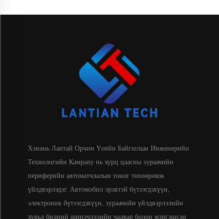
Хэнань Лантай Орчин Үеийн Байгшлын Инженерийн
Технологийн Камpany нь хурц цаасны зураачийн
периферийн автоматчлалын тоног төхөөрөмж
үйлдвэрлэдэг. Автомобил эрэвтэй бүтээгдэхүүн,
электроник бүтээгдэхүүн, зураачийн үйлдвэрлэлийн
хувьд бидний шинэчлэлийн чадвар болон мэргэшсэн