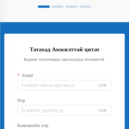
Татахад Амжилттай цитат
Бидний төсөлтөөрөө хамгаалагдах боломжтой.
Email
0/100
Нэр
0/100
Компанийн нэр