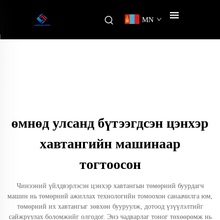
MN
өмнөд улсанд бүтээгдсэн цэнхэр
хавтангийн машинаар
тогтоосон
Чинээний үйлдвэрлэсэн цэнхэр хавтангын төмөрний буурдагч
машин нь төмөрний ажиллах технологийн томоохон санаачилга юм,
төмөрний их хавтангыг зөвхөн бууруулж, дотоод үзүүлэлтийг
сайжруулах боломжийг олгодог. Энэ чадварлаг тоног төхөөрөмж нь