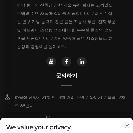
하남 란티안 신환경 공학 기술 유한 회사는 고정밀도
스탬핑 주변 자동화 장비를 제공합니다. 우리 선진적
인 연구 개발 능력과 전문 팀은 자동차 부품, 전자 부품
및 하드웨어 스탬핑 생산에 대한 우수한 품질의 솔루
션을 제공합니다. 우리의 맞춤형 급여 시스템으로 효
율성과 경쟁력을 높이세요.
문의하기
하남성 난양시 셰치 현 판허 거리 푸민로 와이시로 북쪽 교차
로 88번지
+8615993153189
We value your privacy
+86-13137795975