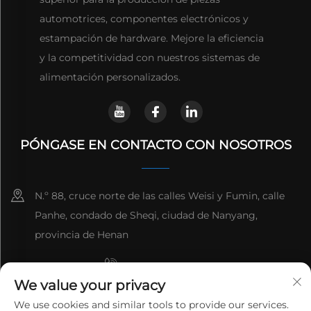
automotrices, componentes electrónicos y
estampación de hardware. Mejore la eficiencia
y la competitividad con nuestros sistemas de
alimentación personalizados.
PÓNGASE EN CONTACTO CON NOSOTROS
N.º 88, cruce norte de las calles Weisi y Fumin, calle
Panhe, condado de Sheqi, ciudad de Nanyang,
provincia de Henan
+8615993153189
We value your privacy
+86-13137795975
We use cookies and similar tools to provide our services.