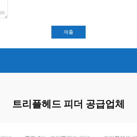
000
제출
트리플헤드 피더 공급업체