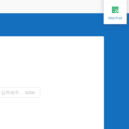
Wechat
0/200