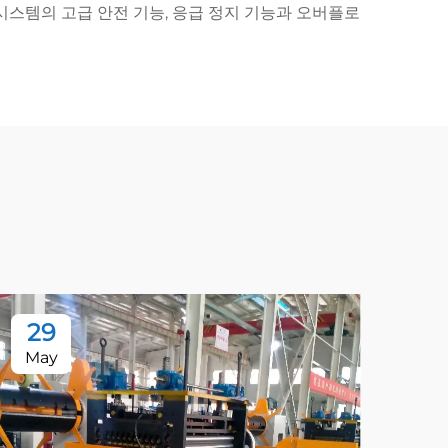
시스템의 고급 안전 기능, 응급 정지 기능과 오버플로
29
2
May
Ma