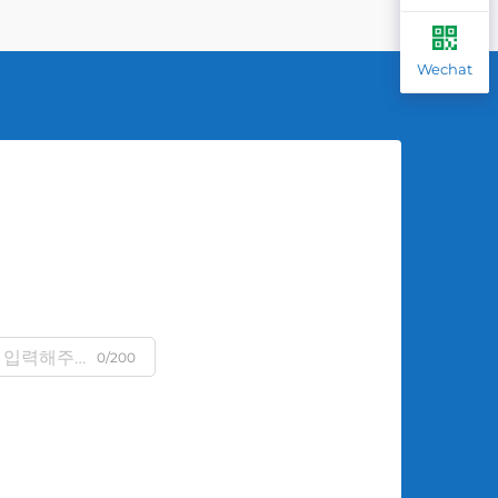
Wechat
0/200