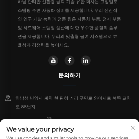
하남 란티안 신환경 공학 기술 유한 회사는 고정밀도
스탬핑 주변 자동화 장비를 제공합니다. 우리 선진적
인 연구 개발 능력과 전문 팀은 자동차 부품, 전자 부품
및 하드웨어 스탬핑 생산에 대한 우수한 품질의 솔루
션을 제공합니다. 우리의 맞춤형 급여 시스템으로 효
율성과 경쟁력을 높이세요.
문의하기
하남성 난양시 셰치 현 판허 거리 푸민로 와이시로 북쪽 교차
로 88번지
+8615993153189
We value your privacy
+86-13137795975
We use cookies and similar tools to provide our services.