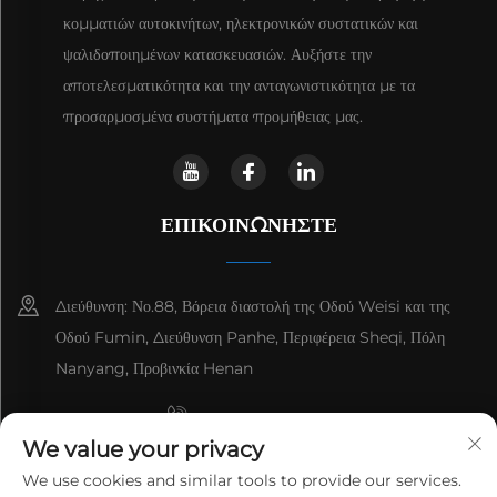
κομματιών αυτοκινήτων, ηλεκτρονικών συστατικών και
ψαλιδοποιημένων κατασκευασιών. Αυξήστε την
αποτελεσματικότητα και την ανταγωνιστικότητα με τα
προσαρμοσμένα συστήματα προμήθειας μας.
ΕΠΙΚΟΙΝΩΝΉΣΤΕ
Διεύθυνση: Νο.88, Βόρεια διαστολή της Οδού Weisi και της
Οδού Fumin, Διεύθυνση Panhe, Περιφέρεια Sheqi, Πόλη
Nanyang, Προβινκία Henan
+8615993153189
We value your privacy
+86-13137795975
We use cookies and similar tools to provide our services.