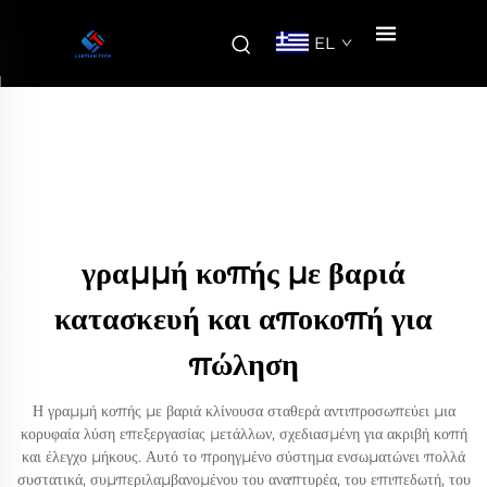
EL
γραμμή κοπής με βαριά
κατασκευή και αποκοπή για
πώληση
Η γραμμή κοπής με βαριά κλίνουσα σταθερά αντιπροσωπεύει μια
κορυφαία λύση επεξεργασίας μετάλλων, σχεδιασμένη για ακριβή κοπή
και έλεγχο μήκους. Αυτό το προηγμένο σύστημα ενσωματώνει πολλά
συστατικά, συμπεριλαμβανομένου του αναπτυρέα, του επιπεδωτή, του