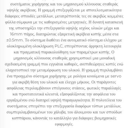
συστήματος χορήγησης και του μηχανισμού κλίνουσας σταθεράς
υψηλής ακρίβειας. Η γραμμή επεξεργάζεται με αποτελεσματικότητα
διάφορες σπουδές μετάλλων, μετατρέποντάς τες σε ακριβώς κομμένες
φύλλα σύμφωνα με τις καθορισμένες μετρητικές. Η δυνατή κατασκευή
της υποστηρίζει την επεξεργασία υψηλής ισχύος υλικών μέχρι και
16mm πάχος, διατηρώντας εξαιρετική ακρίβεια κοπής μέσα στα
±0.5mm. Το σύστημα διαθέτει ένα αυτοματικό σύστημα ελέγχου με
ολοκληρωμένη ολοκλήρωση PLC, επιτρέποντας άρρηκτη λειτουργία
και πραγματική παρακολούθηση των παραμέτρων κοπής. Ο
μηχανισμός κλίνουσας σταθεράς χρησιμοποιεί μια μοναδική
σχεδιασμένη γραμμή που εγγυάται καθαρές, ανεπιθεώρητες κοπές ενώ
ελαχιστοποιεί την μεταμόρφωση του υλικού. Η γραμμή περιλαμβάνει
ένα προηγμένο σύστημα χορήγησης με ρολόγια κινούμενα με servo
για ακριβή θέση του υλικού και έλεγχο μήκους. Οι παράγοντες
ασφάλειας περιλαμβάνουν επείγουσες στάσεις, φωτικές παραλλαγές
και προστατευτικά κλειστά, εξασφαλίζοντας την ασφάλεια του
εργαζομένου ενώ διατηρεί υψηλή παραγωγικότητα. Η πολυτέλεια του
συστήματος επιτρέπει την επεξεργασία διαφόρων τύπων μετάλλων,
συμπεριλαμβανομένων του χάλυβα, του άλουμινου και των σπούδων
κοππάριου, κάνοντάς το κατάλληλο για διάφορες βιομηχανικές
εφαρμογές.