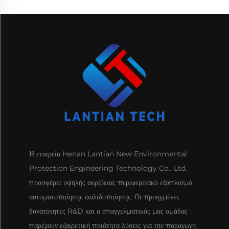
Η εταιρεία Henan Lantian New Environmental
Protection Engineering Technology Co., Ltd.
προσφέρει υψηλής ακρίβειας περιφερειακό εξοπλισμό
αυτοματοποίησης ψαλιδοποίησης. Οι προηγμένες
δυνατότητες R&D και ο επαγγελματικός μας ομάδας
παρέχουν εξαιρετική ποιότητα λύσεις για την παραγωγή