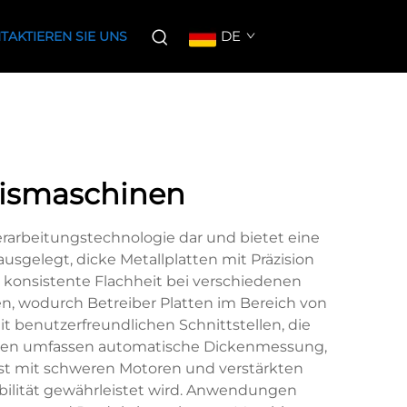
DE
TAKTIEREN SIE UNS
nismaschinen
erarbeitungstechnologie dar und bietet eine
usgelegt, dicke Metallplatten mit Präzision
e konsistente Flachheit bei verschiedenen
en, wodurch Betreiber Platten im Bereich von
 benutzerfreundlichen Schnittstellen, die
gien umfassen automatische Dickenmessung,
ist mit schweren Motoren und verstärkten
ilität gewährleistet wird. Anwendungen