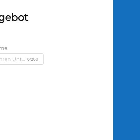
ngebot
ame
0/200