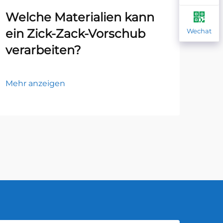
Welche Materialien kann
We
ein Zick-Zack-Vorschub
Pr
Wechat
verarbeiten?
fü
Mehr anzeigen
Mehr