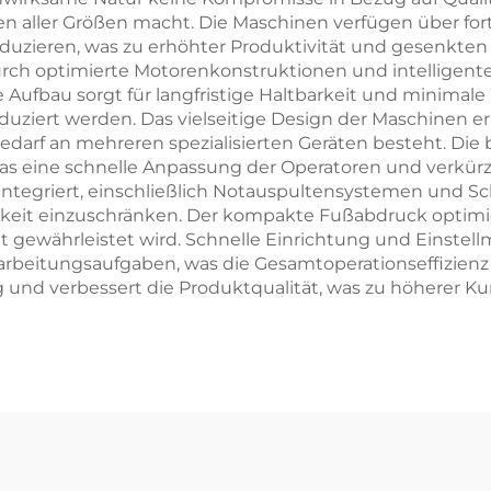
n aller Größen macht. Die Maschinen verfügen über for
eduzieren, was zu erhöhter Produktivität und gesenkten A
urch optimierte Motorenkonstruktionen und intellige
e Aufbau sorgt für langfristige Haltbarkeit und minim
duziert werden. Das vielseitige Design der Maschinen e
Bedarf an mehreren spezialisierten Geräten besteht. Die
was eine schnelle Anpassung der Operatoren und verkür
integriert, einschließlich Notauspultensystemen und S
hkeit einzuschränken. Der kompakte Fußabdruck optimi
ät gewährleistet wird. Schnelle Einrichtung und Einstel
arbeitungsaufgaben, was die Gesamtoperationseffizienz e
und verbessert die Produktqualität, was zu höherer K