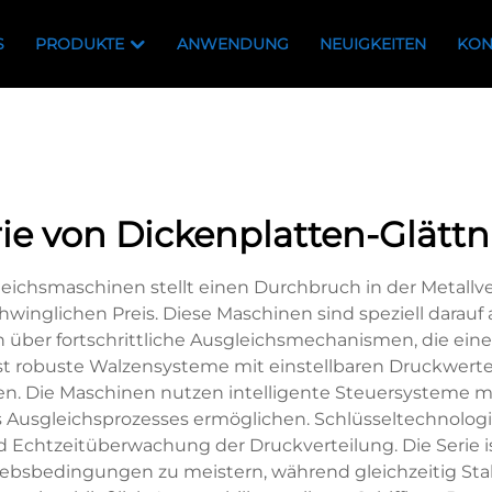
S
PRODUKTE
ANWENDUNG
NEUIGKEITEN
KON
rie von Dickenplatten-Glätt
eichsmaschinen stellt einen Durchbruch in der Metallv
nglichen Preis. Diese Maschinen sind speziell darauf a
n über fortschrittliche Ausgleichsmechanismen, die ein
sst robuste Walzensysteme mit einstellbaren Druckwert
. Die Maschinen nutzen intelligente Steuersysteme mit
s Ausgleichsprozesses ermöglichen. Schlüsseltechnolo
d Echtzeitüberwachung der Druckverteilung. Die Serie 
ebsbedingungen zu meistern, während gleichzeitig Stab