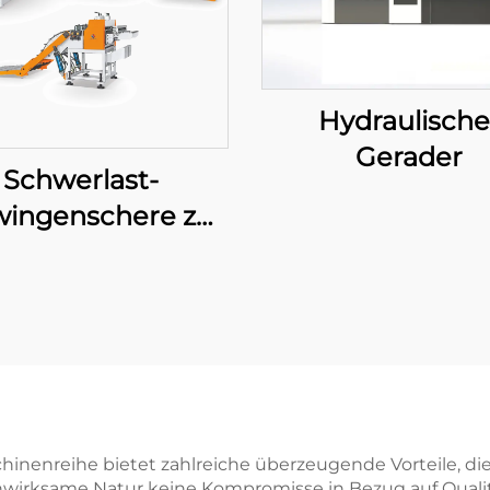
Hydraulische
Gerader
Schwerlast-
ingenschere zur
ngsschneidung
nenreihe bietet zahlreiche überzeugende Vorteile, die
enwirksame Natur keine Kompromisse in Bezug auf Qualitä