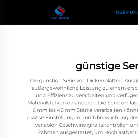
ÜBER UN
günstige Se
Die günstige Serie von Dickenplatten-Ausgl
außergewöhnliche Leistung zu einem erschwi
und Effizienz zu verarbeiten und verfüge
Materialstärken garantieren. Die Serie umfa
6 mm bis 40 mm Stärke verarbeiten können
präzise Einstellungen und Überwachung de
variablen Geschwindigkeitskontrollen un
Rahmen ausgestattet, um Hochlastbetri