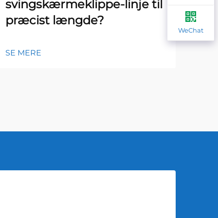
svingskærmeklippe-linje til
hå
præcist længde?
WeChat
SE 
SE MERE