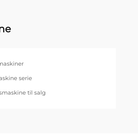
ine
smaskiner
askine serie
maskine til salg