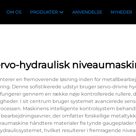
OM OS
PRODUKTER
ANVENDELSE
NYHEDER
rvo-hydraulisk niveaumask
terer en fremoverende løsning inden for metallbearbej
ng. Denne sofistikerede udstyr bruger servo-drivne hyd
 fungerer gennem en række nøje kontrollerede rullere, 
ligheder. I sit centrum bruger systemet avancerede sens
rocessen. Maskinens intelligente kontrolsystem behandl
 bearbejdningsevner, der omfatter forskellige metaltykk
eaumaskine håndtere materialer fra tynde gaugeplader ti
 hydraulicsystemet, hvilket resulterer i fremragende ni