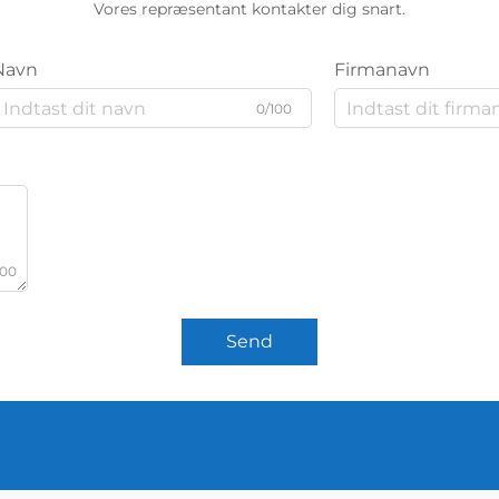
Vores repræsentant kontakter dig snart.
Navn
Firmanavn
0/100
000
Send