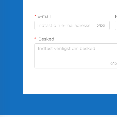
E-mail
0/100
Besked
0/1