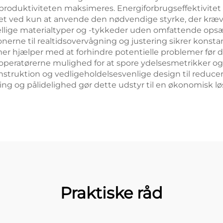
roduktiviteten maksimeres. Energiforbrugseffektivitet e
t ved kun at anvende den nødvendige styrke, der kræves
rskellige materialtyper og -tykkeder uden omfattende op
onerne til realtidsovervågning og justering sikrer konst
 hjælper med at forhindre potentielle problemer før de
operatørerne mulighed for at spore ydelsesmetrikker 
struktion og vedligeholdelsesvenlige design til reducer
ng og pålidelighed gør dette udstyr til en økonomisk lø
Praktiske råd