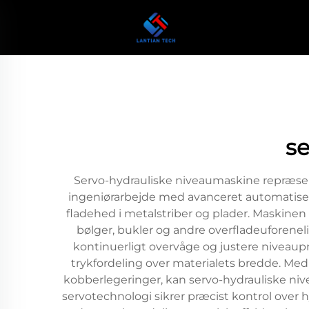
se
Servo-hydrauliske niveaumaskine repræsen
ingeniørarbejde med avanceret automatiseri
fladehed i metalstriber og plader. Maskinen
bølger, bukler og andre overfladeuforene
kontinuerligt overvåge og justere niveaup
trykfordeling over materialets bredde. Med
kobberlegeringer, kan servo-hydrauliske niv
servotechnologi sikrer præcist kontrol over