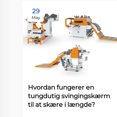
29
May
Hvordan fungerer en
tungdutig svingingskærm
til at skære i længde?