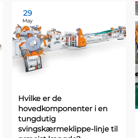
29
May
Hvilke er de
hovedkomponenter i en
tungdutig
svingskærmeklippe-linje til