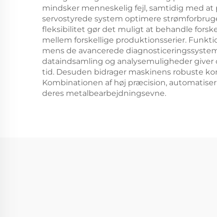
mindsker menneskelig fejl, samtidig med at p
servostyrede system optimere strømforbruge
fleksibilitet gør det muligt at behandle fo
mellem forskellige produktionsserier. Funkti
mens de avancerede diagnosticeringssystemer
dataindsamling og analysemuligheder giver 
tid. Desuden bidrager maskinens robuste kon
Kombinationen af høj præcision, automatiseri
deres metalbearbejdningsevne.