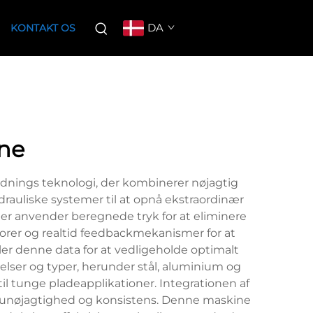
DA
KONTAKT OS
ine
dnings teknologi, der kombinerer nøjagtig
rauliske systemer til at opnå ekstraordinær
der anvender beregnede tryk for at eliminere
orer og realtid feedbackmekanismer for at
er denne data for at vedligeholde optimalt
elser og typer, herunder stål, aluminium og
l tunge pladeapplikationer. Integrationen af
veaunøjagtighed og konsistens. Denne maskine