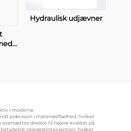
Hydraulisk udjævner
t
med
e
aktiv i moderne
dt præcision i materialefladhed, hvilket
versættes direkte til højere kvalitet på
betydeligt operatørintervention, hvilket