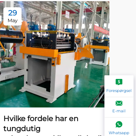
29
2
May
Ma
Forespørgsel
E-mail
Hvilke fordele har en
Hvi
tungdutig
en
Whatsapp