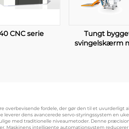
40 CNC serie
Tungt bygge
svingelskærm 
klip til længd
e overbevisende fordele, der gør den til et uvurderligt 
e leverer dens avancerede servo-styringssystem en uken
ulige med traditionelle niveaumetoder. Denne præcision o
er. Maskinens intelligente automationsystem reducerer 