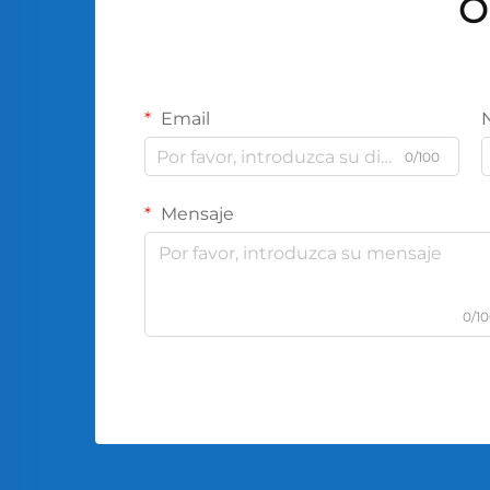
O
Email
0/100
Mensaje
0/1