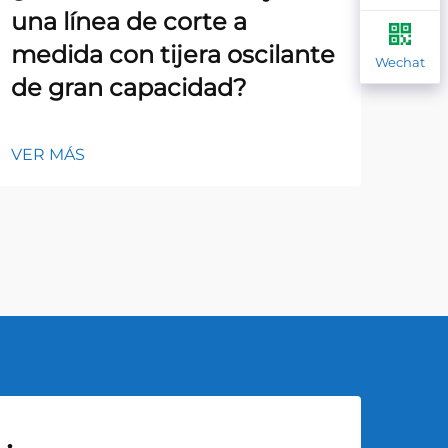
una línea de corte a
pu
medida con tijera oscilante
al
Wechat
de gran capacidad?
VER
VER MÁS