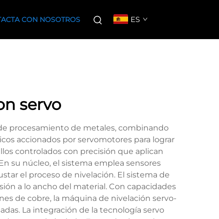
ES
ACTA CON NOSOTROS
on servo
ía de procesamiento de metales, combinando
licos accionados por servomotores para lograr
illos controlados con precisión que aplican
. En su núcleo, el sistema emplea sensores
ar el proceso de nivelación. El sistema de
sión a lo ancho del material. Con capacidades
nes de cobre, la máquina de nivelación servo-
das. La integración de la tecnología servo