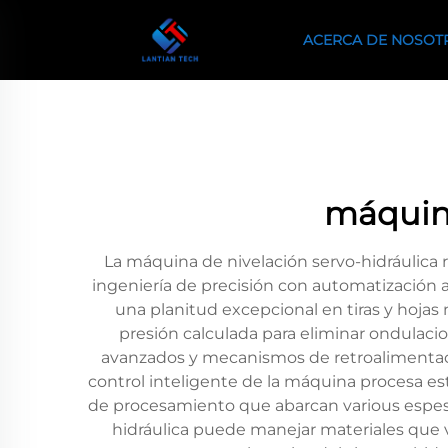
ACERCA DE NOSOT
máquina
La máquina de nivelación servo-hidráulica
ingeniería de precisión con automatización a
una planitud excepcional en tiras y hojas 
presión calculada para eliminar ondulacio
avanzados y mecanismos de retroalimentaci
control inteligente de la máquina procesa es
de procesamiento que abarcan various espesor
hidráulica puede manejar materiales que v