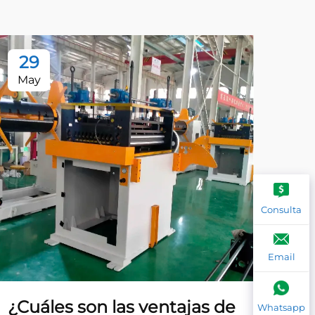
29
2
May
Ma
Consulta
Email
¿Cuáles son las ventajas de
¿Q
Whatsapp