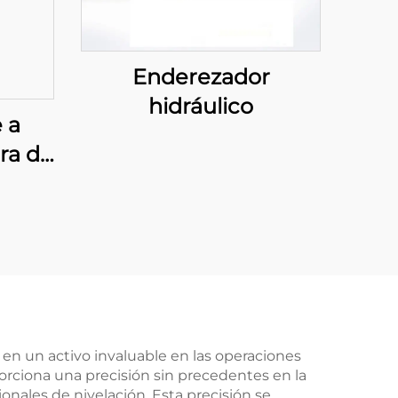
Enderezador
hidráulico
 a
ra de
ada
en un activo invaluable en las operaciones
rciona una precisión sin precedentes en la
nales de nivelación. Esta precisión se