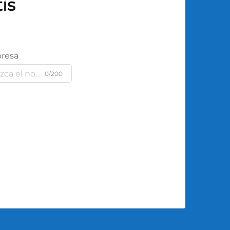
is
resa
0/200