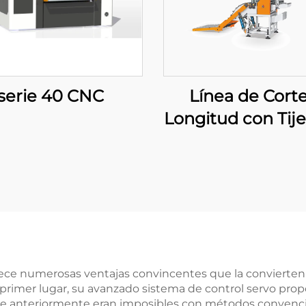
serie 40 CNC
Línea de Corte
Longitud con Tije
Balanceo Pes
rece numerosas ventajas convincentes que la convierten 
imer lugar, su avanzado sistema de control servo propo
que anteriormente eran imposibles con métodos convencio