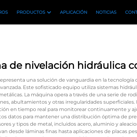
ROS
PRODUCTOS
APLICACIÓN
NOTICIAS
CONT
 de nivelación hidráulica c
 representa una solución de vanguardia en la tecnolog
vanzada. Este sofisticado equipo utiliza sistemas hidráu
metálicas. La máquina opera a través de una serie de rod
nes, abultamientos y otras irregularidades superficiales
ón en tiempo real para monitorear continuamente y ajust
tos datos para mantener una distribución óptima de pre
es y tipos de metal, incluidos acero, aluminio y aleacio
an desde láminas finas hasta aplicaciones de placas pesa