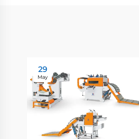
29
May