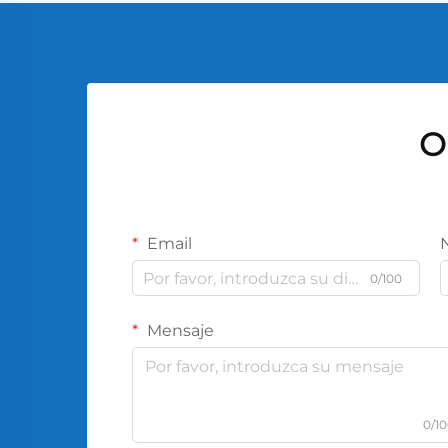
O
Email
0/100
Mensaje
0/1