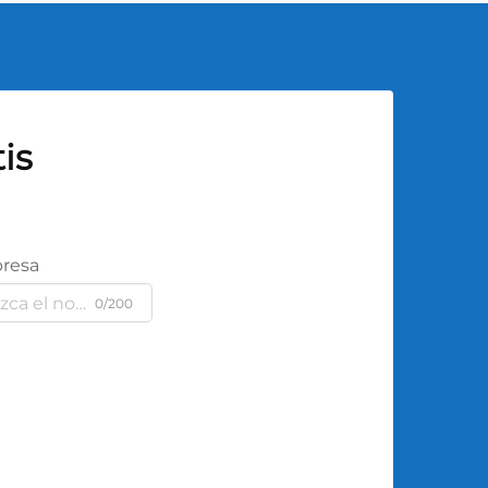
is
resa
0/200