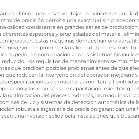
ráulica ofrece numerosas ventajas convincentes que la d
ntrol de precisión permite una exactitud sin precedentes
na calidad consistente en grandes series de producción
diferentes espesores y propiedades del material, elimi
onfiguración. Estas máquinas demuestran una versatilid
istencia, sin comprometer la calidad del procesamiento
ica superior en comparación con los sistemas hidráulicos
l reducido. Los requisitos de mantenimiento se minimi
entes que predicen posibles problemas antes de que afe
 que reducen la intervención del operador, mejorando t
es especificaciones de material aumentan la flexibilid
a operación y los requisitos de capacitación, mientras que
y la optimización del proceso. Además, las máquinas inco
cortinas de luz y sistemas de detección automática de fa
ción robusta e ingeniería de precisión garantizan una fi
sean una inversión sólida para instalaciones que buscan