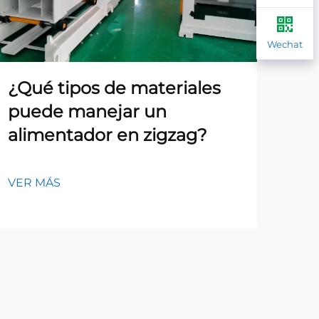
Wechat
¿Qué tipos de materiales
¿C
puede manejar un
co
alimentador en zigzag?
pr
al
VER MÁS
VER