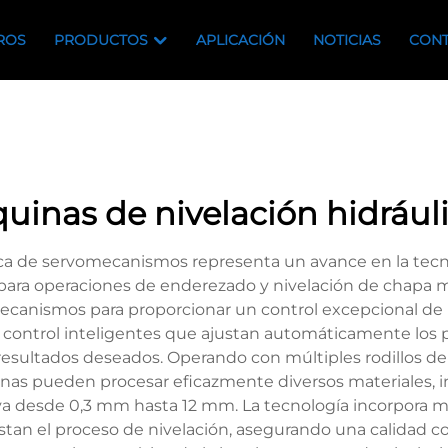
ROS
PRODUCTOS
APLICACIÓN
NOTICIAS
CONT
uinas de nivelación hidrául
lica de servomecanismos representa un avance en la tec
para operaciones de enderezado y nivelación de chapa me
ecanismos para proporcionar un control excepcional de 
e control inteligentes que ajustan automáticamente los 
s resultados deseados. Operando con múltiples rodillos d
 pueden procesar eficazmente diversos materiales, inc
 va desde 0,3 mm hasta 12 mm. La tecnología incorpora
an el proceso de nivelación, asegurando una calidad cons