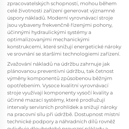
zpracovatelských schopností, mohou během
celé životnosti zařízení generovat významné
úspory nákladů. Moderní vyrovnávací stroje
jsou vybaveny frekvenčně řízenými pohony,
účinnými hydraulickými systémy a
optimalizovanými mechanickými
konstrukcemi, které snižují energetické nároky
ve srovnání se staršími technologiemi zařízení.
Zvažování nákladů na údržbu zahrnuje jak
plánovanou preventivní údržbu, tak četnost
výměny komponentů způsobenou běžným
opotřebením. Vysoce kvalitní vyrovnávací
stroje využívají komponenty vysočí kvality a
účinné mazací systémy, které prodlužují
intervaly servisních prohlídek a snižují nároky
na pracovní sílu při údržbě. Dostupnost místní
technické podpory a náhradních dílů rovněž
ovlivňuje dlouhodobé provozní náklady a