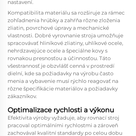
nastavení.
Kompatibilita materiálu sa rozširuje za rámec
zohľadnenia hrúbky a zahŕňa rôzne zloženia
zliatin, povrchové úpravy a mechanické
vlastnosti. Dobré vyrovnanie stroja umožňuje
spracovávať hliníkové zliatiny, uhlíkové ocele,
nehrdzavejúce ocele a špeciálne kovy s
rovnakou presnosťou a účinnosťou. Táto
všestrannosť je obzvlášť cenná v prostredí
dielní, kde sa požiadavky na výrobu často
menia a vybavenie musí rýchlo reagovať na
rôzne špecifikácie materiálov a požiadavky
zákazníkov.
Optimalizace rychlosti a výkonu
Efektivita výroby vyžaduje, aby rovnací stroj
pracoval optimálními rychlostmi a zároveň
zachovával kvalitní standardy po celou dobu