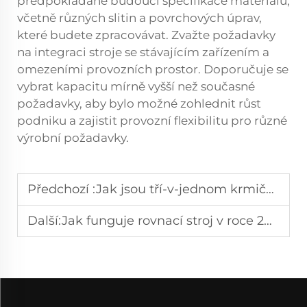
předpokládané budoucí specifikace materiálů,
včetně různých slitin a povrchových úprav,
které budete zpracovávat. Zvažte požadavky
na integraci stroje se stávajícím zařízením a
omezeními provozních prostor. Doporučuje se
vybrat kapacitu mírně vyšší než současné
požadavky, aby bylo možné zohlednit růst
podniku a zajistit provozní flexibilitu pro různé
výrobní požadavky.
Předchozí :
Jak jsou tří-v-jednom krmiče přizpůsobeny pro automatizaci výroby ve výrobních závodech?
Další:
Jak funguje rovnací stroj v roce 2026?