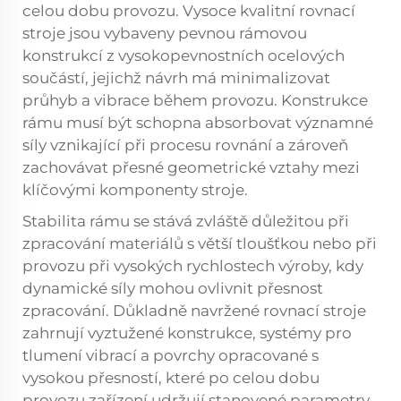
celou dobu provozu. Vysoce kvalitní rovnací
stroje jsou vybaveny pevnou rámovou
konstrukcí z vysokopevnostních ocelových
součástí, jejichž návrh má minimalizovat
průhyb a vibrace během provozu. Konstrukce
rámu musí být schopna absorbovat významné
síly vznikající při procesu rovnání a zároveň
zachovávat přesné geometrické vztahy mezi
klíčovými komponenty stroje.
Stabilita rámu se stává zvláště důležitou při
zpracování materiálů s větší tloušťkou nebo při
provozu při vysokých rychlostech výroby, kdy
dynamické síly mohou ovlivnit přesnost
zpracování. Důkladně navržené rovnací stroje
zahrnují vyztužené konstrukce, systémy pro
tlumení vibrací a povrchy opracované s
vysokou přesností, které po celou dobu
provozu zařízení udržují stanovené parametry