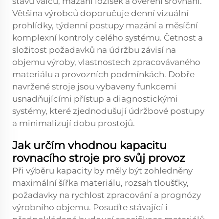
stavu válců, mazání ložisek a ověření srovnání.
Většina výrobců doporučuje denní vizuální
prohlídky, týdenní postupy mazání a měsíční
komplexní kontroly celého systému. Četnost a
složitost požadavků na údržbu závisí na
objemu výroby, vlastnostech zpracovávaného
materiálu a provozních podmínkách. Dobře
navržené stroje jsou vybaveny funkcemi
usnadňujícími přístup a diagnostickými
systémy, které zjednodušují údržbové postupy
a minimalizují dobu prostojů.
Jak určím vhodnou kapacitu
rovnacího stroje pro svůj provoz
Při výběru kapacity by měly být zohledněny
maximální šířka materiálu, rozsah tloušťky,
požadavky na rychlost zpracování a prognózy
výrobního objemu. Posuďte stávající i