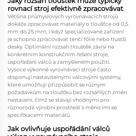
Jaký rozsah tlouštěk může typický
rovnací stroj efektivně zpracovávat
Většina průmyslových vyrovnávacích strojů
dokáže zpracovávat materiály o tloušťce od 0,5
mm do 25 mm, i když specializované zařízení
je schopno zpracovávat tenčí fólie nebo tlustší
desky. Optimální rozsah tlouštěk závisí na
konkrétním konstrukčním řešení stroje,
uspořádání válců a zamýšleném použití.
Vysoce výkonné vyrovnávací stroje často
disponují nastavitelnými válcovými systémy,
které umožňují přizpůsobit se různým
požadavkům na tloušťku bez rozsáhlých změn
nastavení, čímž se stávají vhodnými pro
různorodá výrobní prostředí s měnícími se
specifikacemi materiálů.
Jak ovlivňuje uspořádání válců