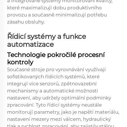
a integrované systémy monitorování kvality,
které maximalizují dobu produktivního
provozu a současně minimalizují potřebu
zásahu obsluhy.
Řídicí systémy a funkce
automatizace
Technologie pokročilé procesní
kontroly
Současné stroje pro vyrovnávání využívají
sofistikovaných řídicích systémů, které
integrují více senzorů, zpětnovazební
mechanismy a automatické možnosti
nastavení, aby udržely optimální podmínky
zpracování. Tyto řídicí systémy neustále
monitorují parametry, jako je napětí materiálu,
nastavení mezery mezi válcem, hydraulický
tlak a rychlost zpracování, aby zajistily stálou