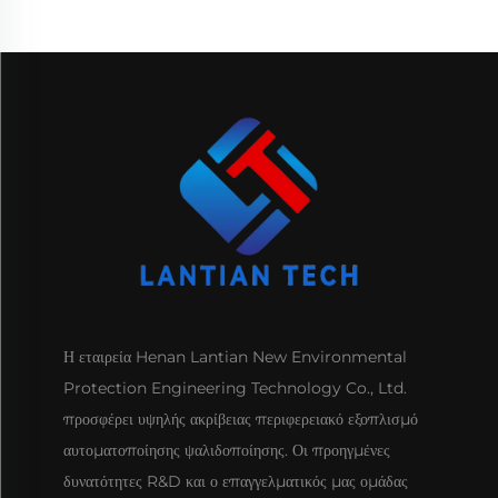
Η εταιρεία Henan Lantian New Environmental
Protection Engineering Technology Co., Ltd.
προσφέρει υψηλής ακρίβειας περιφερειακό εξοπλισμό
αυτοματοποίησης ψαλιδοποίησης. Οι προηγμένες
δυνατότητες R&D και ο επαγγελματικός μας ομάδας