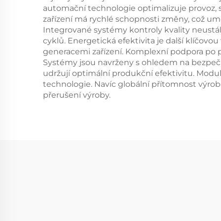
automační technologie optimalizuje provoz, s
zařízení má rychlé schopnosti změny, což u
Integrované systémy kontroly kvality neustá
cyklů. Energetická efektivita je další klíčov
generacemi zařízení. Komplexní podpora po pr
Systémy jsou navrženy s ohledem na bezpečno
udržují optimální produkční efektivitu. Modu
technologie. Navíc globální přítomnost výro
přerušení výroby.