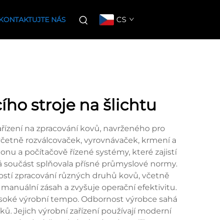
CS
KONTAKTUJTE NÁS
ho stroje na šlichtu
ařízení na zpracování kovů, navrženého pro
včetně rozválcovaček, vyrovnávaček, krmení a
u a počítačově řízené systémy, které zajistí
ždá součást splňovala přísné průmyslové normy.
ostí zpracování různých druhů kovů, včetně
manuální zásah a zvyšuje operační efektivitu.
vysoké výrobní tempo. Odbornost výrobce sahá
. Jejich výrobní zařízení používají moderní