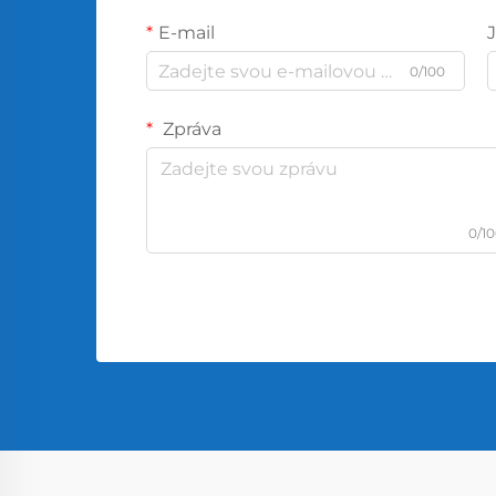
E-mail
0/100
Zpráva
0/1