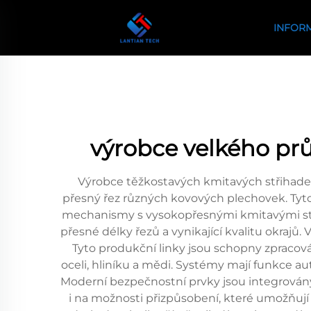
INFOR
výrobce velkého prů
Výrobce těžkostavých kmitavých střihadel 
přesný řez různých kovových plechovek. Tyto
mechanismy s vysokopřesnými kmitavými střih
přesné délky řezů a vynikající kvalitu okrajů
Tyto produkční linky jsou schopny zpracov
oceli, hliníku a mědi. Systémy mají funkce a
Moderní bezpečnostní prvky jsou integrovány
i na možnosti přizpůsobení, které umožňují