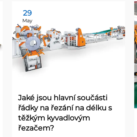
29
May
Jaké jsou hlavní součásti
řádky na řezání na délku s
těžkým kyvadlovým
řezačem?