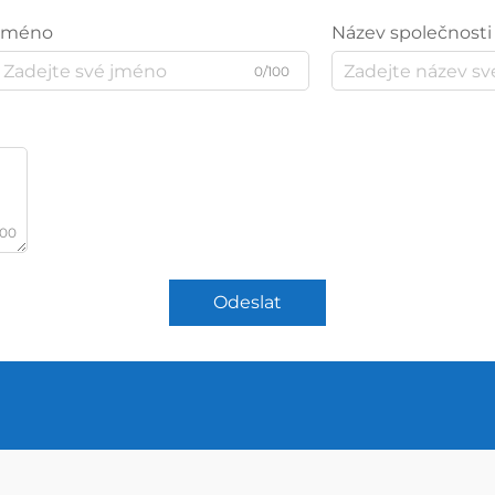
Jméno
Název společnosti
0/100
000
Odeslat