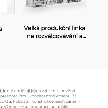
Velká produkční linka
a
na rozválcovávání a
razení
teré oddělují jejich zařízení v odvětví
 přesnosti řezu, konzistentně dosahující
duktu. Robustní konstrukce jejich zařízení
bou. Výrobce implementace pokročilé