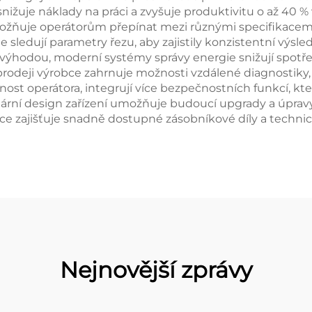
nižuje náklady na práci a zvyšuje produktivitu o až 40 %
možňuje operátorům přepínat mezi různými specifikacem
le sledují parametry řezu, aby zajistily konzistentní v
ou výhodou, moderní systémy správy energie snižují spotře
odeji výrobce zahrnuje možnosti vzdálené diagnostiky, 
st operátora, integrují více bezpečnostních funkcí, kt
lární design zařízení umožňuje budoucí upgrady a úpravy,
bce zajišťuje snadně dostupné zásobníkové díly a techni
Nejnovější zprávy