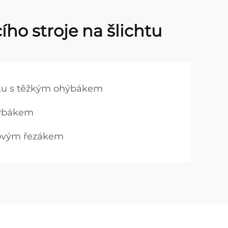
ho stroje na šlichtu
inku s těžkým ohýbákem
ohýbákem
dlovým řezákem