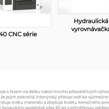
Hydraulická
vyrovnávačk
40 CNC série
je s řezem na délku nabízí mnoho přesvědčivých výhod, k
, že jejich pokročilý inženýrský přístup vedl ke výjimečné
ižuje ztrátu materiálu a zlepšuje kvalitu konečného pro
my fungujícími spolehlivě přes 20 let s přiměřenou údrž