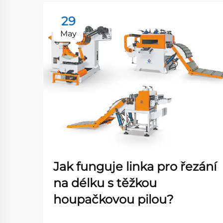
29
May
Jak funguje linka pro řezání
na délku s těžkou
houpačkovou pilou?