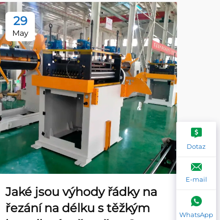
29
2
May
Ma
Dotaz
E-mail
Jaké jsou výhody řádky na
Ja
řezání na délku s těžkým
zp
WhatsApp