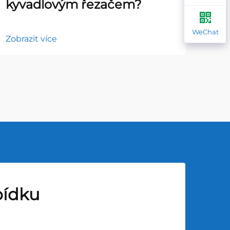
kyvadlovým řezačem?
do
WeChat
Zobrazit více
Zobr
bídku