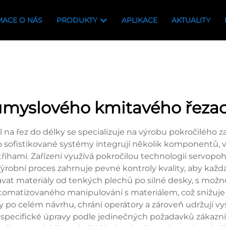
MACE O NÁS
PRODUKTY
APLIKACE
AKTUALITY
myslového kmitavého řezací
na řez do délky se specializuje na výrobu pokročilého z
 sofistikované systémy integrují několik komponentů, 
ami. Zařízení využívá pokročilou technologii servopohon
. Výrobní proces zahrnuje pevné kontroly kvality, aby ka
ávat materiály od tenkých plechů po silné desky, s možn
utomatizovaného manipulování s materiálem, což snižuje 
 po celém návrhu, chrání operátory a zároveň udržují 
 specifické úpravy podle jedinečných požadavků zákazníků