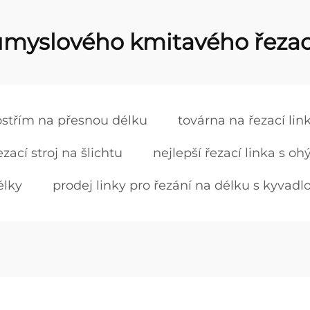
myslového kmitavého řezací
ostřím na přesnou délku
továrna na řezací l
ací stroj na šlichtu
nejlepší řezací linka s 
élky
prodej linky pro řezání na délku s kyva