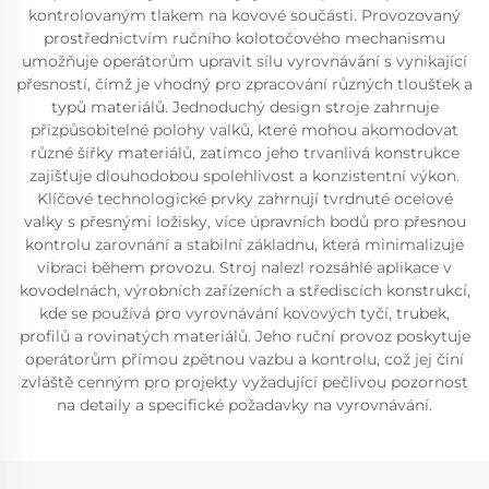
kontrolovaným tlakem na kovové součásti. Provozovaný
prostřednictvím ručního kolotočového mechanismu
umožňuje operátorům upravit sílu vyrovnávání s vynikající
přesností, čímž je vhodný pro zpracování různých tloušťek a
typů materiálů. Jednoduchý design stroje zahrnuje
přizpůsobitelné polohy valků, které mohou akomodovat
různé šířky materiálů, zatímco jeho trvanlivá konstrukce
zajišťuje dlouhodobou spolehlivost a konzistentní výkon.
Klíčové technologické prvky zahrnují tvrdnuté ocelové
valky s přesnými ložisky, více úpravních bodů pro přesnou
kontrolu zarovnání a stabilní základnu, která minimalizuje
vibraci během provozu. Stroj nalezl rozsáhlé aplikace v
kovodelnách, výrobních zařízeních a střediscích konstrukcí,
kde se používá pro vyrovnávání kovových tyčí, trubek,
profilů a rovinatých materiálů. Jeho ruční provoz poskytuje
operátorům přímou zpětnou vazbu a kontrolu, což jej činí
zvláště cenným pro projekty vyžadující pečlivou pozornost
na detaily a specifické požadavky na vyrovnávání.