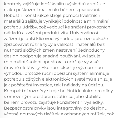
kontroly zajišťuje lepší kvalitu výsledků a snižuje
riziko poškození materiálu během zpracování.
Robustní konstrukce stroje pomocí kvalitních
materiálů zajišťuje vynikající odolnost a minimální
potřebu údržby, což vedoucí ke snížení provozních
nákladů a zvýšení produktivity. Univerzálnost
zařízení je další klíčovou výhodou, protože dokáže
zpracovávat různé typy a velikosti materiálů bez
nutnosti složitých změn nastavení. Jednoduchý
design podporuje snadné používání, vyžaduje
minimální školení operátora a udržuje vysoké
úrovně efektivity. Ekonomickost je významnou
výhodou, protože ruční operační systém eliminuje
potřebu složitých elektronických systémů a snižuje
jak počáteční investice, tak i náklady na údržbu.
Kompaktní rozměry stroje ho činí ideálním pro dílny
s omezeným prostorem, zatímco jeho stabilita
během provozu zajišťuje konzistentní výsledky.
Bezpečnostní prvky jsou integrovány do designu,
včetně nouzových tlačítek a ochranných mřížek, což