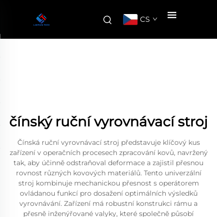
CS
čínský ruční vyrovnávací stroj
Čínská ruční vyrovnávací stroj představuje klíčový kus
zařízení v operačních procesech zpracování kovů, navržený
tak, aby účinně odstraňoval deformace a zajistil přesnou
rovnost různých kovových materiálů. Tento univerzální
stroj kombinuje mechanickou přesnost s operátorem
ovládanou funkcí pro dosažení optimálních výsledků
vyrovnávání. Zařízení má robustní konstrukci rámu a
přesně inženýřované valyky, které společně působí