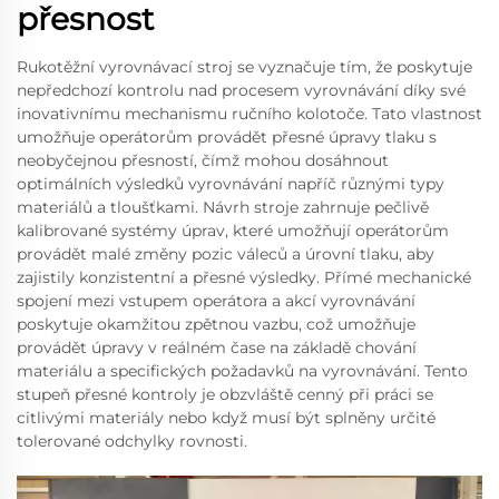
přesnost
Rukotěžní vyrovnávací stroj se vyznačuje tím, že poskytuje
nepředchozí kontrolu nad procesem vyrovnávání díky své
inovativnímu mechanismu ručního kolotoče. Tato vlastnost
umožňuje operátorům provádět přesné úpravy tlaku s
neobyčejnou přesností, čímž mohou dosáhnout
optimálních výsledků vyrovnávání napříč různými typy
materiálů a tloušťkami. Návrh stroje zahrnuje pečlivě
kalibrované systémy úprav, které umožňují operátorům
provádět malé změny pozic váleců a úrovní tlaku, aby
zajistily konzistentní a přesné výsledky. Přímé mechanické
spojení mezi vstupem operátora a akcí vyrovnávání
poskytuje okamžitou zpětnou vazbu, což umožňuje
provádět úpravy v reálném čase na základě chování
materiálu a specifických požadavků na vyrovnávání. Tento
stupeň přesné kontroly je obzvláště cenný při práci se
citlivými materiály nebo když musí být splněny určité
tolerované odchylky rovnosti.