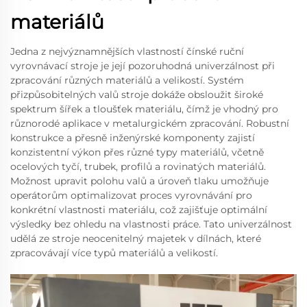
materiálů
Jedna z nejvýznamnějších vlastností čínské ruční
vyrovnávací stroje je její pozoruhodná univerzálnost při
zpracování různých materiálů a velikostí. Systém
přizpůsobitelných valů stroje dokáže obsloužit široké
spektrum šířek a tloušťek materiálu, čímž je vhodný pro
různorodé aplikace v metalurgickém zpracování. Robustní
konstrukce a přesně inženýrské komponenty zajistí
konzistentní výkon přes různé typy materiálů, včetně
ocelových tyčí, trubek, profilů a rovinatých materiálů.
Možnost upravit polohu valů a úroveň tlaku umožňuje
operátorům optimalizovat proces vyrovnávání pro
konkrétní vlastnosti materiálu, což zajišťuje optimální
výsledky bez ohledu na vlastnosti práce. Tato univerzálnost
udělá ze stroje neocenitelný majetek v dílnách, které
zpracovávají více typů materiálů a velikostí.