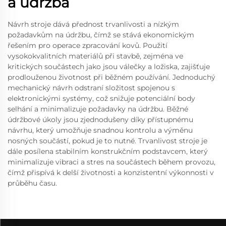
a údržba
Návrh stroje dává přednost trvanlivosti a nízkým
požadavkům na údržbu, čímž se stává ekonomickým
řešením pro operace zpracování kovů. Použití
vysokokvalitních materiálů při stavbě, zejména ve
kritických součástech jako jsou válečky a ložiska, zajišťuje
prodlouženou životnost při běžném používání. Jednoduchý
mechanický návrh odstraní složitost spojenou s
elektronickými systémy, což snižuje potenciální body
selhání a minimalizuje požadavky na údržbu. Běžné
údržbové úkoly jsou zjednodušeny díky přístupnému
návrhu, který umožňuje snadnou kontrolu a výměnu
nosných součástí, pokud je to nutné. Trvanlivost stroje je
dále posílena stabilním konstrukčním podstavcem, který
minimalizuje vibraci a stres na součástech během provozu,
čímž přispívá k delší životnosti a konzistentní výkonnosti v
průběhu času.