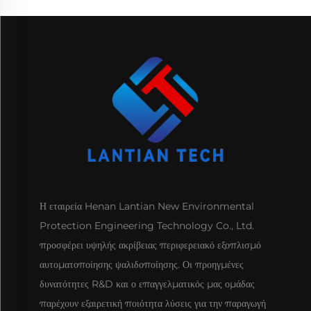
Η εταιρεία Henan Lantian New Environmental
Protection Engineering Technology Co., Ltd.
προσφέρει υψηλής ακρίβειας περιφερειακό εξοπλισμό
αυτοματοποίησης ψαλιδοποίησης. Οι προηγμένες
δυνατότητες R&D και ο επαγγελματικός μας ομάδας
παρέχουν εξαιρετική ποιότητα λύσεις για την παραγωγή