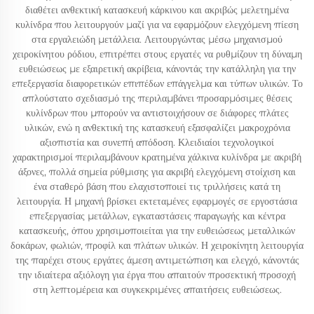
διαθέτει ανθεκτική κατασκευή κάρκινου και ακριβώς μελετημένα
κυλίνδρα που λειτουργούν μαζί για να εφαρμόζουν ελεγχόμενη πίεση
στα εργαλειώδη μετάλλεια. Λειτουργώντας μέσω μηχανισμού
χειροκίνητου ρόδιου, επιτρέπει στους εργατές να ρυθμίζουν τη δύναμη
ευθειώσεως με εξαιρετική ακρίβεια, κάνοντάς την κατάλληλη για την
επεξεργασία διαφορετικών επιπέδων επάγγελμα και τύπων υλικών. Το
απλούστατο σχεδιασμό της περιλαμβάνει προσαρμόσιμες θέσεις
κυλίνδρων που μπορούν να αντιστοιχήσουν σε διάφορες πλάτες
υλικών, ενώ η ανθεκτική της κατασκευή εξασφαλίζει μακροχρόνια
αξιοπιστία και συνεπή απόδοση. Κλειδιαίοι τεχνολογικοί
χαρακτηρισμοί περιλαμβάνουν κρατημένα χάλκινα κυλίνδρα με ακριβή
άξονες, πολλά σημεία ρύθμισης για ακριβή ελεγχόμενη στοίχιση και
ένα σταθερό βάση που ελαχιστοποιεί τις τριλλήσεις κατά τη
λειτουργία. Η μηχανή βρίσκει εκτεταμένες εφαρμογές σε εργοστάσια
επεξεργασίας μετάλλων, εγκαταστάσεις παραγωγής και κέντρα
κατασκευής, όπου χρησιμοποιείται για την ευθειώσεως μεταλλικών
δοκάρων, φωλιών, προφίλ και πλάτων υλικών. Η χειροκίνητη λειτουργία
της παρέχει στους εργάτες άμεση αντιμετώπιση και ελεγχό, κάνοντάς
την ιδιαίτερα αξιόλογη για έργα που απαιτούν προσεκτική προσοχή
στη λεπτομέρεια και συγκεκριμένες απαιτήσεις ευθειώσεως.