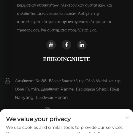
κομματιών αυτοκινήτων, ηλεκτρονικών συστατικών και
ψαλιδοποιημένων κατασκευασιών. Αυξήστε την
αποτελεσματικότητα και την ανταγωνιστικότητα με τα
προσαρμοσμένα συστήματα προμήθειας μας.
ΕΠΙΚΟΙΝΩΝΉΣΤΕ
Διεύθυνση: Νο.88, Βόρεια διαστολή της Οδού Weisi και της
Οδού Fumin, Διεύθυνση Panhe, Περιφέρεια Sheqi, Πόλη
Nanyang, Προβινκία Henan
+8615993153189
We value your privacy
+86-13137795975
We use cookies and similar tools to provide our services.