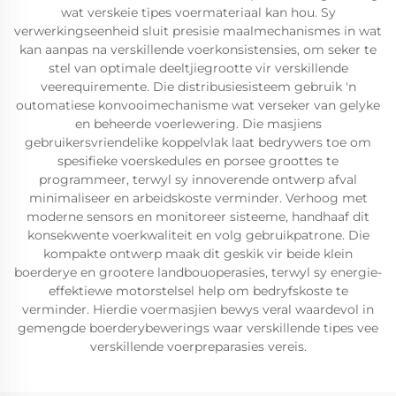
wat verskeie tipes voermateriaal kan hou. Sy
verwerkingseenheid sluit presisie maalmechanismes in wat
kan aanpas na verskillende voerkonsistensies, om seker te
stel van optimale deeltjiegrootte vir verskillende
veerequiremente. Die distribusiesisteem gebruik 'n
outomatiese konvooimechanisme wat verseker van gelyke
en beheerde voerlewering. Die masjiens
gebruikersvriendelike koppelvlak laat bedrywers toe om
spesifieke voerskedules en porsee groottes te
programmeer, terwyl sy innoverende ontwerp afval
minimaliseer en arbeidskoste verminder. Verhoog met
moderne sensors en monitoreer sisteeme, handhaaf dit
konsekwente voerkwaliteit en volg gebruikpatrone. Die
kompakte ontwerp maak dit geskik vir beide klein
boerderye en grootere landbouoperasies, terwyl sy energie-
effektiewe motorstelsel help om bedryfskoste te
verminder. Hierdie voermasjien bewys veral waardevol in
gemengde boerderybewerings waar verskillende tipes vee
verskillende voerpreparasies vereis.