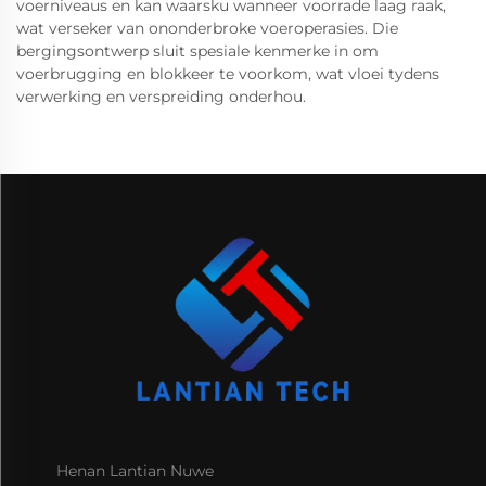
voerniveaus en kan waarsku wanneer voorrade laag raak,
wat verseker van ononderbroke voeroperasies. Die
bergingsontwerp sluit spesiale kenmerke in om
voerbrugging en blokkeer te voorkom, wat vloei tydens
verwerking en verspreiding onderhou.
Henan Lantian Nuwe