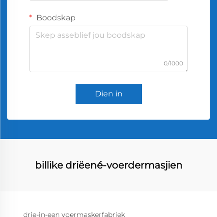
Boodskap
0/1000
Dien in
billike driëené-voerdermasjien
drie-in-een voermaskerfabriek