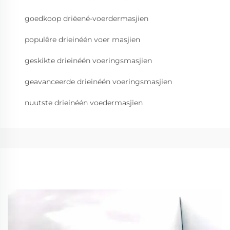
goedkoop driëené-voerdermasjien
populêre drieinéén voer masjien
geskikte drieinéén voeringsmasjien
geavanceerde drieinéén voeringsmasjien
nuutste drieinéén voedermasjien