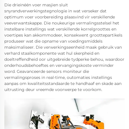
Die drieinéén voer masjien sluit
snyrandverwerkingstegnologie in wat verseker dat
optimum voer voorbereiding plaasvind vir verskillende
veeverwantskappe. Die noukeurige vermalingsstelsel het
instelbare instellings wat verskillende korrelgroottes en
voertipes kan akkommodeer, konsekwent groottepartikels
produseer wat die opname van voedingsmiddels
maksimaliseer. Die verwerkingseenheid maak gebruik van
verhard staalkomponente wat hul skerpheid en
doeltreffendheid oor uitgebreide tydperke behou, waardoor
onderhoudsbehoeftes en vervangingskoste verminder
word. Geavanceerde sensors moniteur die
vermalingsproses in real-time, outomaties instellings
aanpas om kwaliteitsstandaarde te handhaaf en skade aan
uitrusting deur vreemde voorwerpe te voorkom.