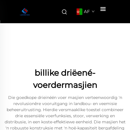
AF
billike driëené-
voerdermasjien
Die goedkope drieinéén voer masjien verteenwoordig 'n
revolusionêre vooruitgang in landbou- en veemisie
beheeruitrusting. Hierdie versmaaklike toestel combineer
drie essensiële voerfunksies, stoor, verwerking en
distribusie, in een koste-effektiewe eenheid. Die masjien het
'n robuuste konstruksie met 'n hoë-kapasiteit bergafdeling