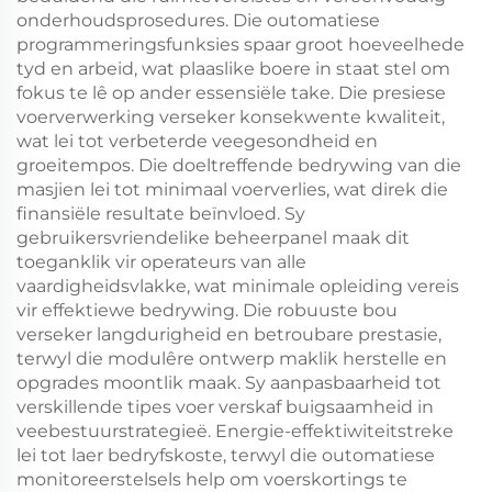
onderhoudsprosedures. Die outomatiese
programmeringsfunksies spaar groot hoeveelhede
tyd en arbeid, wat plaaslike boere in staat stel om
fokus te lê op ander essensiële take. Die presiese
voerverwerking verseker konsekwente kwaliteit,
wat lei tot verbeterde veegesondheid en
groeitempos. Die doeltreffende bedrywing van die
masjien lei tot minimaal voerverlies, wat direk die
finansiële resultate beïnvloed. Sy
gebruikersvriendelike beheerpanel maak dit
toeganklik vir operateurs van alle
vaardigheidsvlakke, wat minimale opleiding vereis
vir effektiewe bedrywing. Die robuuste bou
verseker langdurigheid en betroubare prestasie,
terwyl die modulêre ontwerp maklik herstelle en
opgrades moontlik maak. Sy aanpasbaarheid tot
verskillende tipes voer verskaf buigsaamheid in
veebestuurstrategieë. Energie-effektiwiteitstreke
lei tot laer bedryfskoste, terwyl die outomatiese
monitoreerstelsels help om voerskortings te